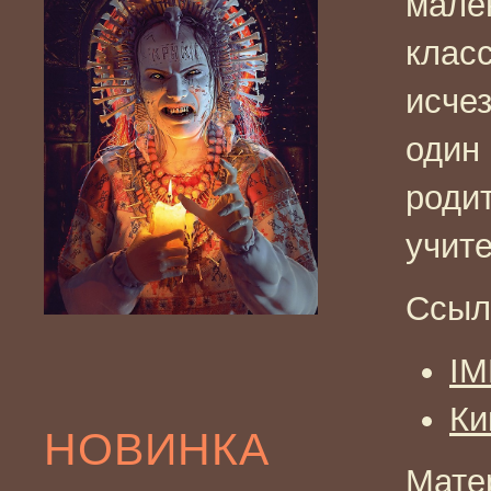
мален
класс
исчез
один
роди
учит
Ссыл
I
Ки
НОВИНКА
Мате