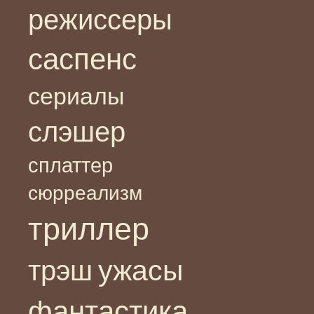
режиссеры
саспенс
сериалы
слэшер
сплаттер
сюрреализм
триллер
ужасы
трэш
фантастика