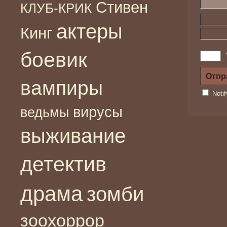
Стивен
КЛУБ-КРИК
актеры
Кинг
боевик
вампиры
Noti
вирусы
ведьмы
выживание
детектив
драма
зомби
зоохоррор