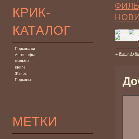
ФИЛ
КРИК-
НОВ
КАТАЛОГ
Персонажи
←
Выход 8 (8b
Автографы
Фильмы
Книги
Жанры
До
Персоны
МЕТКИ