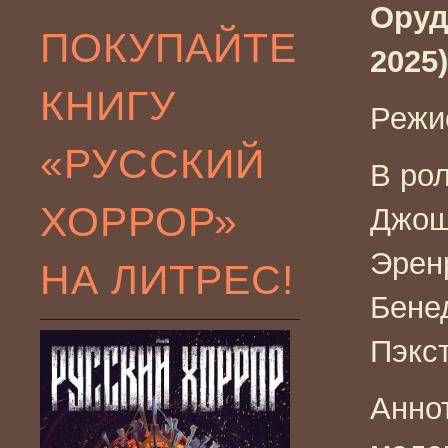
Оруд
ПОКУПАЙТЕ
2025)
КНИГУ
Режис
«РУССКИЙ
В ро
ХОРРОР»
Джош
Эрен
НА ЛИТРЕС!
Бенед
Пэкс
Анно