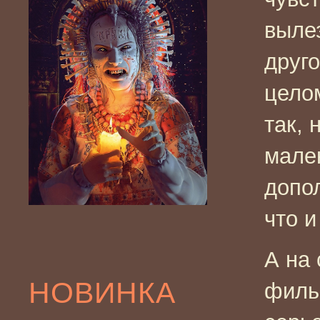
вылез
друг
цело
так, 
мале
допо
что и
А на
НОВИНКА
филь