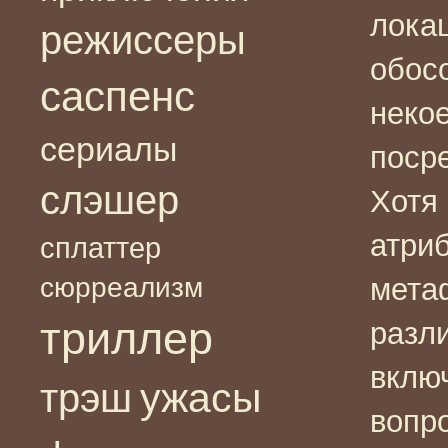
локац
режиссеры
обос
саспенс
некое
сериалы
поср
слэшер
Хотя
атриб
сплаттер
сюрреализм
мета
триллер
разл
вклю
ужасы
трэш
вопр