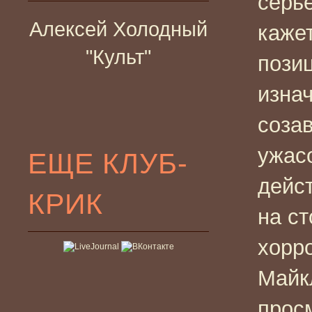
серь
Алексей Холодный
кажет
"Культ"
пози
изнач
соза
ужас
ЕЩЕ КЛУБ-
дейс
КРИК
на ст
хорр
Майк
прос