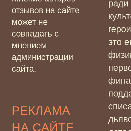
ради 
отзывов на сайте
культ
может не
геро
совпадать с
это е
мнением
физи
администрации
перв
сайта.
фина
подда
списа
РЕКЛАМА
дьяво
НА САЙТЕ