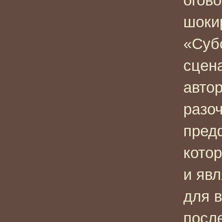
огово
шоки
«Суб
сцен
автор
разо
пред
кото
и яв
для в
посл