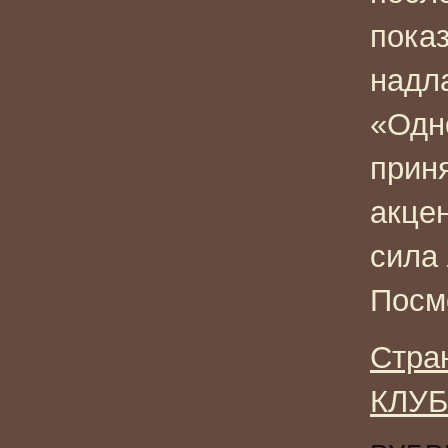
показ
надл
«Одно
прин
акце
сила 
Посм
Стра
КЛУБ