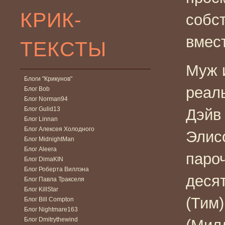
КРИК-
собс
вмест
ТЕКСТЫ
Муж 
Блоги "Крикунов"
реал
Блог Bob
Блог Norman94
Блог Gulid13
Дэйв
Блог Linnan
Блог Алексея Холодного
Элис
Блог MidnightMan
Блог Aleera
пароч
Блог DimaKIN
Блог Роберта Виллэна
деся
Блог Павла Тракселя
Блог KillStar
(Тим)
Блог Bill Compton
Блог Nightmare163
Блог Dmitrythewind