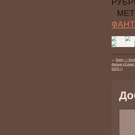
РУБР
МЕТ
ФАНТ
←
Кому — Бэт
фильм «Синист
2024 г.)
До