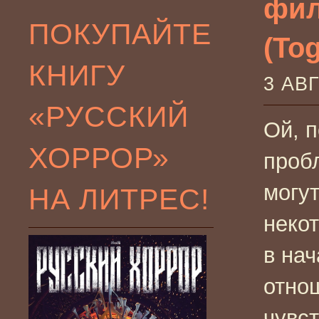
фил
ПОКУПАЙТЕ
(Tog
КНИГУ
3 АВ
«РУССКИЙ
Ой, 
ХОРРОР»
проб
могут
НА ЛИТРЕС!
неко
в на
отно
чувст