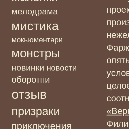
прое
мелодрама
прои
мистика
неже
мокьюментари
Фарж
монстры
опять
новинки
новости
усло
оборотни
цело
отзыв
соотн
призраки
«Вер
Фили
приключения