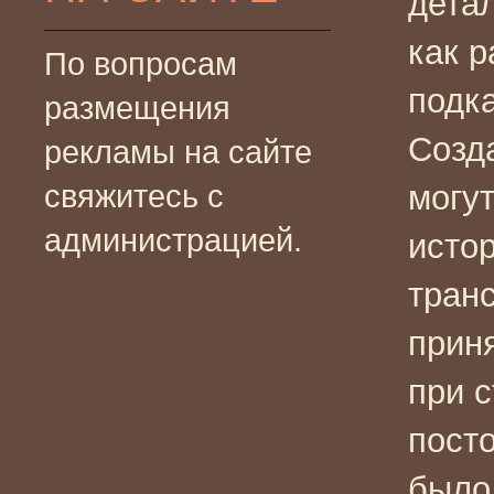
дета
как р
По вопросам
подк
размещения
Созд
рекламы на сайте
свяжитесь с
могут
администрацией.
исто
тран
прин
при с
пост
было 