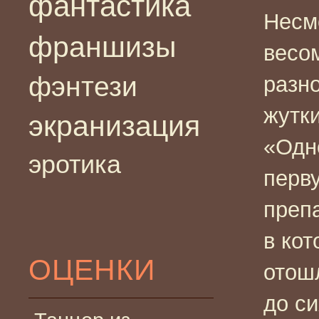
фантастика
Несм
франшизы
весо
фэнтези
разн
жутк
экранизация
«Одн
эротика
перв
преп
в ко
ОЦЕНКИ
отош
до с