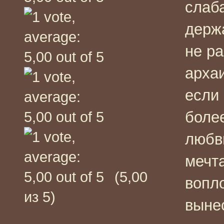
слаб
держа
не ра
архаи
если
боле
любв
мечт
(5,00
вопло
из 5)
выне