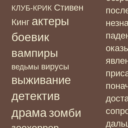
Стивен
КЛУБ-КРИК
посл
актеры
Кинг
незн
боевик
паде
оказ
вампиры
явле
вирусы
ведьмы
приса
выживание
понач
детектив
дост
драма
сопр
зомби
даль
зоохоррор