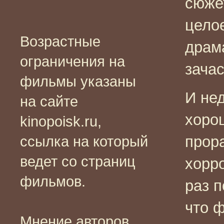
сюже
цело
Возрастные
драм
ограничения на
зача
фильмы указаны
И не
на сайте
хоро
kinopoisk.ru,
прор
ссылка на который
ведет со страниц
хорр
фильмов.
раз п
что 
Мнение авторов