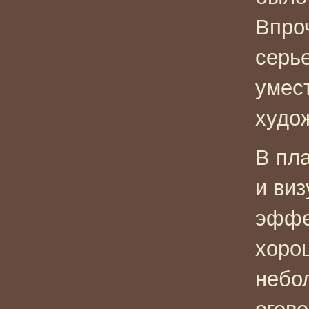
Впро
серь
умес
худо
В пл
и ви
эффе
хорош
небо