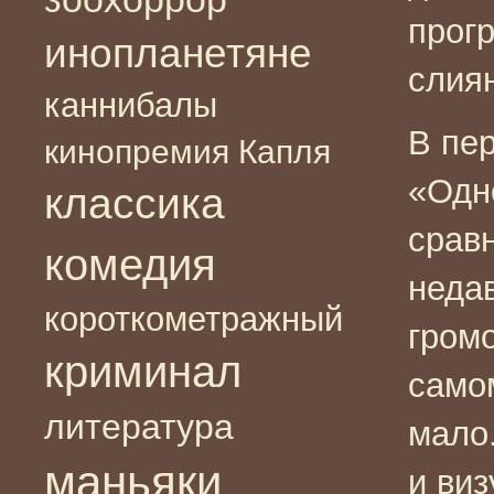
прогр
инопланетяне
слия
каннибалы
В пе
кинопремия Капля
«Одн
классика
срав
комедия
неда
короткометражный
гром
криминал
само
литература
мало
маньяки
и ви