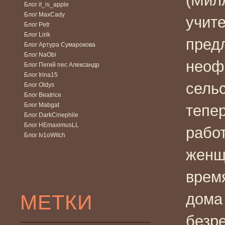
(Мил
Блог it_is_apple
Блог MaxCady
учит
Блог Petr
Блог Lirik
пред
Блог Артура Сумарокова
Блог NaObi
неоф
Блог Пегий пес Александр
Блог Irina15
сельс
Блог Oldys
Блог Beatrice
Блог Mabgat
тепе
Блог DarkCinephile
Блог HEmaximusLL
работ
Блог Iv1oWitch
женщ
врем
МЕТКИ
дома
безр