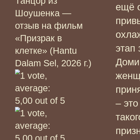
Танцор из
ещё 
Шоушенка —
прив
отзыв на фильм
охла
«Призрак в
этап
клетке» (Hantu
Доми
Dalam Sel, 2026 г.)
женщ
прин
– это
таког
приз