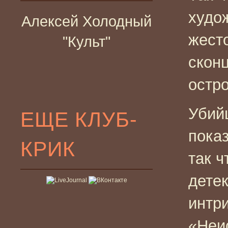
худо
Алексей Холодный
жест
"Культ"
скон
остр
Убий
ЕЩЕ КЛУБ-
пока
КРИК
так ч
дете
интри
«Неис