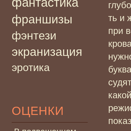
фантастика
глуб
франшизы
ть и 
при в
фэнтези
кров
экранизация
нужно
эротика
букв
судя
како
режис
ОЦЕНКИ
показ