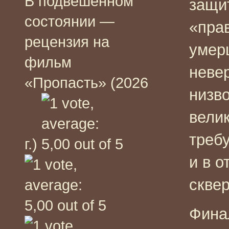
В подвешенном
защит
состоянии —
«пра
рецензия на
умер
фильм
невер
«Пропасть» (2026
низво
вели
треб
г.)
и в 
сквер
Фина