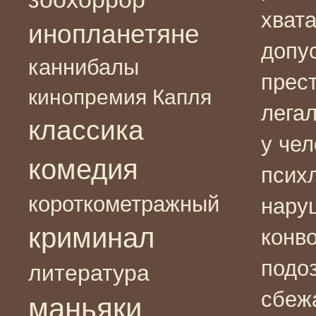
хвата
инопланетяне
допу
каннибалы
прес
кинопремия Капля
лега
классика
у чел
комедия
псих
короткометражный
нару
криминал
конв
подо
литература
сбежа
маньяки