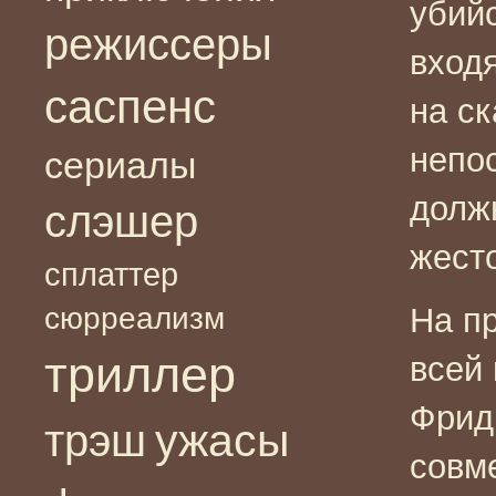
убий
режиссеры
вход
саспенс
на с
непо
сериалы
долж
слэшер
жесто
сплаттер
сюрреализм
На п
триллер
всей
Фрид
ужасы
трэш
совм