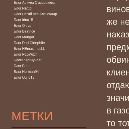
Блог Артура Сумарокова
вино
Блог NaObi
Блог Пегий пес Александр
же н
Блог Irina15
Блог Oldys
Блог Beatrice
нака
Блог Mabgat
Блог DarkCinephile
пред
Блог HEmaximusLL
Блог Iv1oWitch
обвин
Блоги "Крикунов"
Блог Bob
клиен
Блог Norman94
Блог Gulid13
отдаю
значи
в газ
МЕТКИ
то то