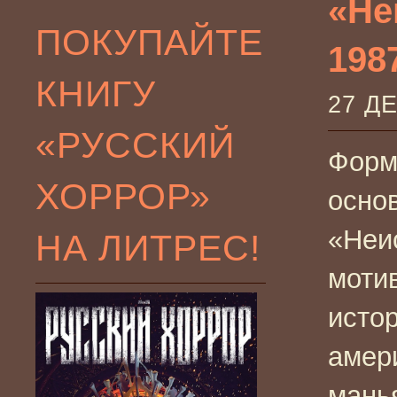
«Не
ПОКУПАЙТЕ
1987
КНИГУ
27 Д
«РУССКИЙ
Форм
ХОРРОР»
осно
«Неи
НА ЛИТРЕС!
моти
исто
амер
мань