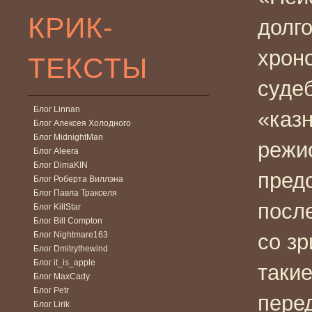
КРИК-
долг
хрон
ТЕКСТЫ
суде
Блог Linnan
«каз
Блог Алексея Холодного
Блог MidnightMan
режи
Блог Aleera
Блог DimaKIN
пред
Блог Роберта Виллэна
Блог Павла Тракселя
посл
Блог KillStar
Блог Bill Compton
Блог Nightmare163
со з
Блог Dmitrythewind
Блог it_is_apple
таки
Блог MaxCady
Блог Petr
пере
Блог Lirik