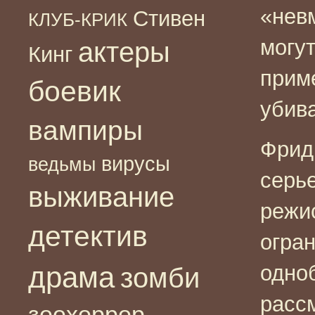
«нев
Стивен
КЛУБ-КРИК
могут
актеры
Кинг
прим
боевик
убива
вампиры
Фрид
вирусы
ведьмы
серь
выживание
режи
детектив
огра
драма
одно
зомби
расс
зоохоррор