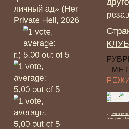
друго
личный ад» (Her
реза
Private Hell, 2026
Стра
КЛУБ
г.)
РУБР
МЕТ
РЕЖ
←
Отзыв на ис
монстра» (Il tro