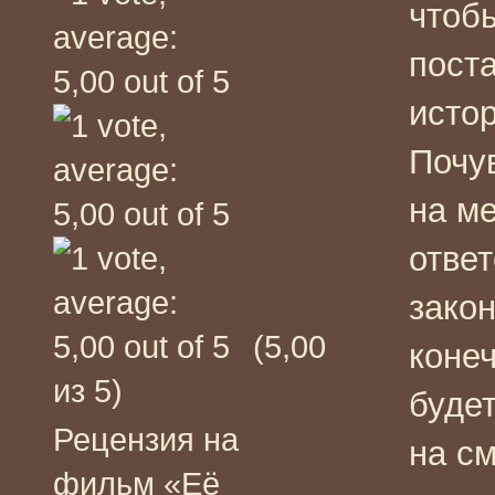
чтоб
поста
истор
Почу
на ме
ответ
закон
(5,00
конеч
из 5)
будет
Рецензия на
на см
фильм «Её