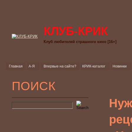
КЛУБ-КРИК
Клуб любителей страшного кино [16+]
Главная
А-Я
Впервые на сайте?
КРИК-каталог
Новинки
ПОИСК
Нуж
рец