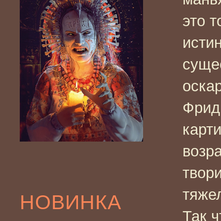
это т
исти
суще
оска
Фридк
карт
возра
твори
тяжел
НОВИНКА
Так 