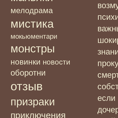
возм
мелодрама
психи
мистика
важн
мокьюментари
шоки
монстры
знани
новинки
новости
прок
оборотни
смер
отзыв
собст
если 
призраки
дочер
приключения