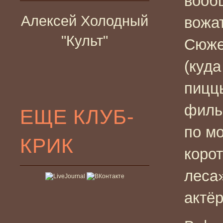
вообщ
Алексей Холодный
вожа
"Культ"
Сюже
(куда
пиццы
филь
ЕЩЕ КЛУБ-
по м
КРИК
коро
леса»
актё