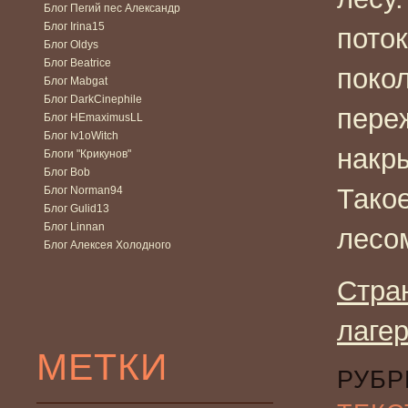
Блог Пегий пес Александр
Блог Irina15
поток
Блог Oldys
Блог Beatrice
покол
Блог Mabgat
Блог DarkCinephile
переж
Блог HEmaximusLL
Блог Iv1oWitch
накр
Блоги "Крикунов"
Блог Bob
Тако
Блог Norman94
Блог Gulid13
Блог Linnan
лесо
Блог Алексея Холодного
Стра
лаге
МЕТКИ
РУБР