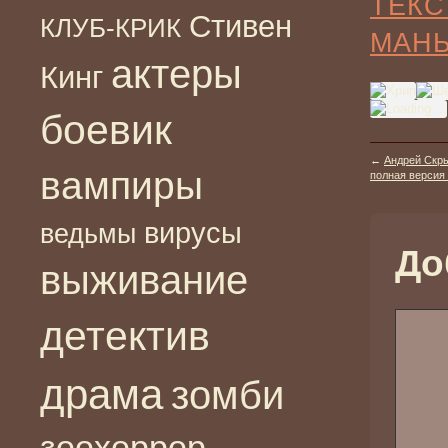
ТЕКС
Стивен
КЛУБ-КРИК
МАН
актеры
Кинг
боевик
←
Андрей Скры
вампиры
полная версия
вирусы
ведьмы
До
выживание
детектив
драма
зомби
зоохоррор