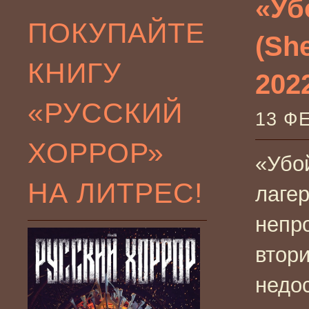
«Уб
ПОКУПАЙТЕ
(Sh
КНИГУ
2022
«РУССКИЙ
13 Ф
ХОРРОР»
«Убо
НА ЛИТРЕС!
лаге
непр
втор
недо