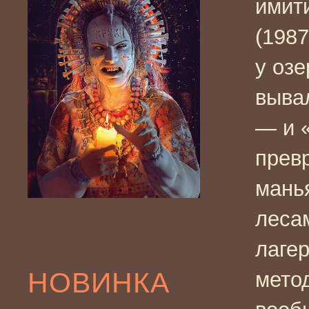
имит
(1987
у озе
выва
— и 
прев
мань
леса
лаге
НОВИНКА
метод