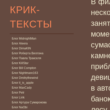
В фи
КРИК-
неск
ТЕКСТЫ
заня
моме
Блог MidnightMan
сума
Блог Aleera
Блог DimaKIN
камне
Блог Роберта Виллэна
Блог Павла Тракселя
Блог KillStar
приб
Блог Bill Compton
Блог Nightmare163
деви
Блог Dmitrythewind
Блог it_is_apple
в авт
Блог MaxCady
Блог Petr
банок
Блог Lirik
Блог Артура Сумарокова
лесу.
Блог NaObi