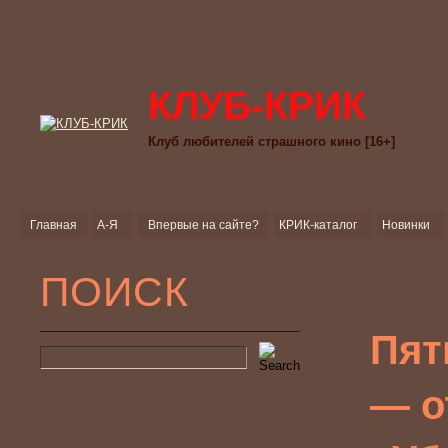
КЛУБ-КРИК
Клуб любителей страшного кино [16+]
Главная
А-Я
Впервые на сайте?
КРИК-каталог
Новинки
ПОИСК
Пят
— о