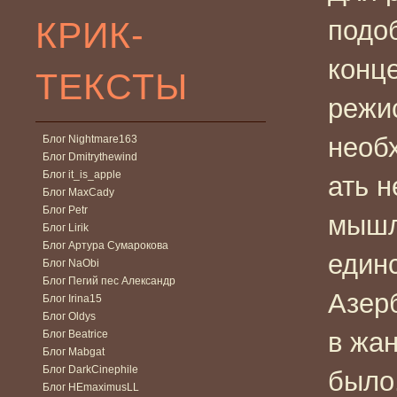
КРИК-
подо
конц
ТЕКСТЫ
режи
необ
Блог Nightmare163
Блог Dmitrythewind
Блог it_is_apple
ать 
Блог MaxCady
Блог Petr
мышл
Блог Lirik
Блог Артура Сумарокова
един
Блог NaObi
Блог Пегий пес Александр
Азер
Блог Irina15
Блог Oldys
в жан
Блог Beatrice
Блог Mabgat
Блог DarkCinephile
было
Блог HEmaximusLL