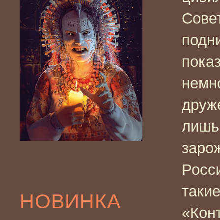
Сове
подн
пока
немн
друж
лишь
заро
Росс
такие
НОВИНКА
«Конт