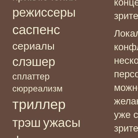
конце
режиссеры
зрите
саспенс
Лока
сериалы
конф
слэшер
неск
перс
сплаттер
можн
сюрреализм
жела
триллер
уже 
ужасы
трэш
зрите