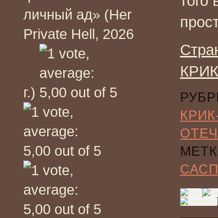
того 
личный ад» (Her
прос
Private Hell, 2026
Стра
КРИК
г.)
РУБР
КРИК
ОТЕЧ
МЕТК
САС