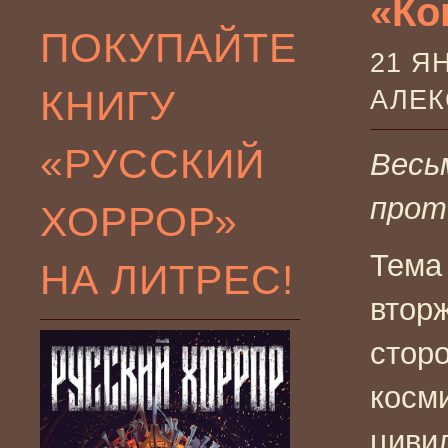
«Кон
ПОКУПАЙТЕ
21 Я
КНИГУ
АЛЕ
«РУССКИЙ
Весь
прот
ХОРРОР»
Тема
НА ЛИТРЕС!
втор
стор
косм
циви