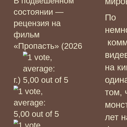
В подвешенном
миро
состоянии —
По
рецензия на
немн
фильм
комм
«Пропасть» (2026
виде
на к
один
г.)
том, 
монс
лет н