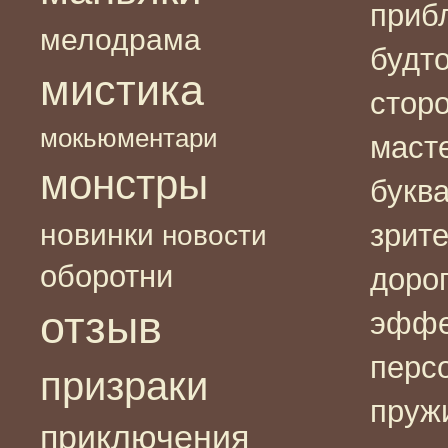
приб
мелодрама
будт
мистика
стор
мокьюментари
маст
монстры
букв
новинки
зрите
новости
оборотни
доро
отзыв
эффе
перс
призраки
пруж
приключения