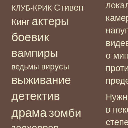
лока
Стивен
КЛУБ-КРИК
каме
актеры
Кинг
напу
боевик
виде
вампиры
о ми
вирусы
ведьмы
прот
выживание
пред
детектив
Нужно
в нек
драма
зомби
степе
зоохоррор