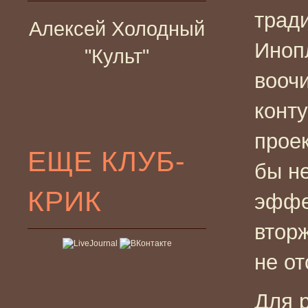
трад
Алексей Холодный
Иноп
"Культ"
вооч
конт
проек
ЕЩЕ КЛУБ-
бы не
КРИК
эффе
втор
не от
Для 