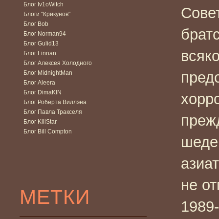
Блог Iv1oWitch
Сове
Блоги "Крикунов"
Блог Bob
брат
Блог Norman94
Блог Gulid13
всяко
Блог Linnan
Блог Алексея Холодного
предс
Блог MidnightMan
Блог Aleera
Блог DimaKIN
хорр
Блог Роберта Виллэна
Блог Павла Тракселя
прежд
Блог KillStar
Блог Bill Compton
шеде
азиат
не о
МЕТКИ
1989-