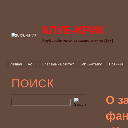
КЛУБ-КРИК
Клуб любителей страшного кино [16+]
Главная
А-Я
Впервые на сайте?
КРИК-каталог
Новинки
ПОИСК
О з
фан