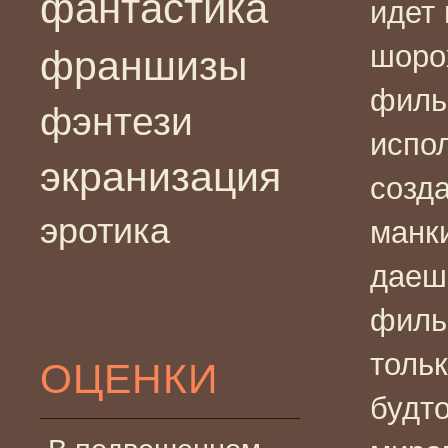
фантастика
идет 
шоро
франшизы
филь
фэнтези
испо
экранизация
созд
эротика
манки
даеш
филь
тольк
ОЦЕНКИ
будт