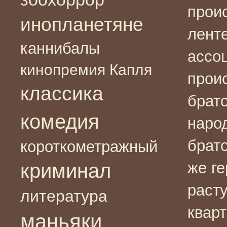
прои
инопланетяне
лент
каннибалы
ассо
кинопремия Капля
прои
классика
брат
комедия
народ
брат
короткометражный
же г
криминал
раст
литература
кварт
маньяки