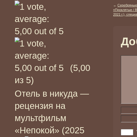
←
Серебряные
«Проклятые / В
2021 г.), спе
До
(5,00
из 5)
Отель в никуда —
рецензия на
мультфильм
«Непокой» (2025