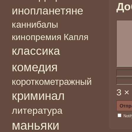
До
инопланетяне
каннибалы
кинопремия Капля
классика
комедия
короткометражный
3 ×
криминал
литература
Noti
маньяки