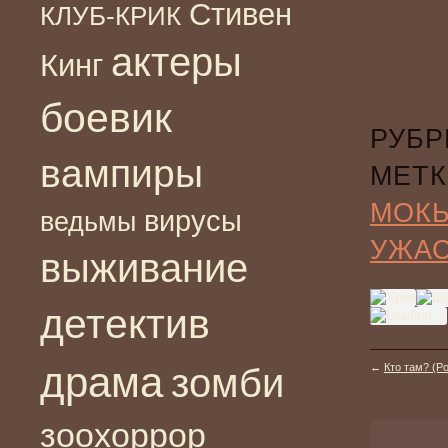
Стивен
КЛУБ-КРИК
актеры
Кинг
боевик
РУБР
вампиры
МЕТК
МОК
вирусы
ведьмы
УЖА
выживание
детектив
драма
зомби
←
Кто там? (Р
зоохоррор