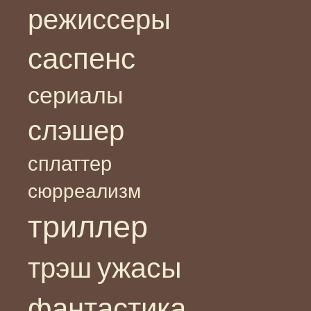
режиссеры
саспенс
сериалы
слэшер
сплаттер
сюрреализм
триллер
ужасы
трэш
фантастика