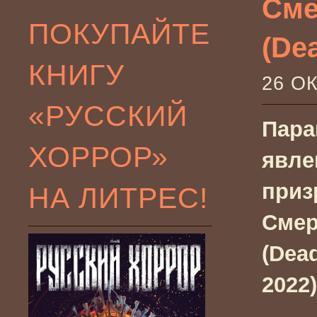
Сме
ПОКУПАЙТЕ
(De
КНИГУ
26 О
«РУССКИЙ
Пара
ХОРРОР»
явле
приз
НА ЛИТРЕС!
Смер
(Dea
2022)