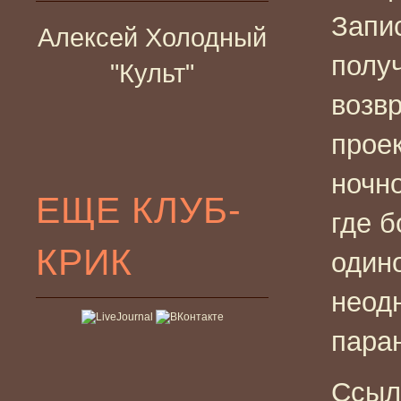
Запи
Алексей Холодный
полу
"Культ"
возв
прое
ночн
ЕЩЕ КЛУБ-
где б
КРИК
один
неод
пара
Ссыл