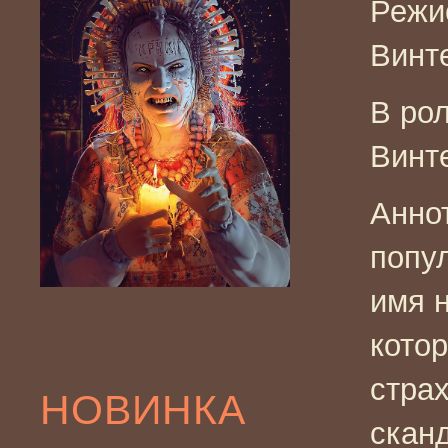
Режи
Винт
В ро
Винт
Анно
попу
имя 
кото
стра
НОВИНКА
сканд