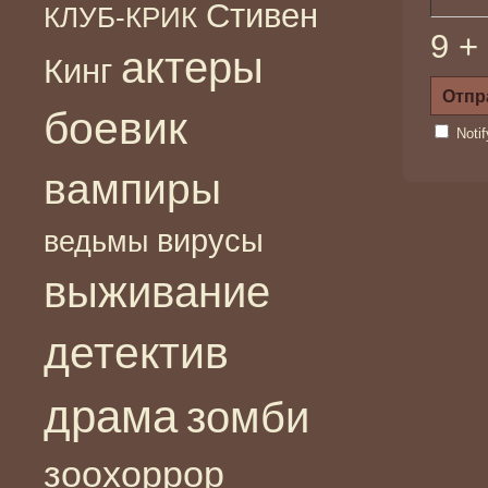
Стивен
КЛУБ-КРИК
9 +
актеры
Кинг
боевик
Noti
вампиры
вирусы
ведьмы
выживание
детектив
драма
зомби
зоохоррор