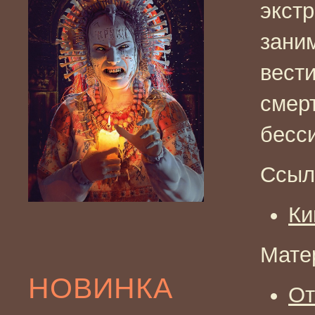
экст
зани
вест
смерт
бесс
Ссыл
Ки
Мате
НОВИНКА
От