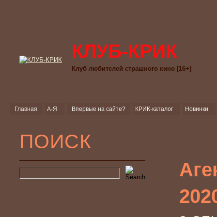
КЛУБ-КРИК
Клуб любителей страшного кино [16+]
Главная
А-Я
Впервые на сайте?
КРИК-каталог
Новинки
ПОИСК
Аге
202