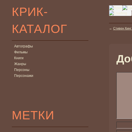
КРИК-
КАТАЛОГ
←
Стивен Кинг
Автографы
Фильмы
До
Книги
Жанры
Персоны
Персонажи
МЕТКИ