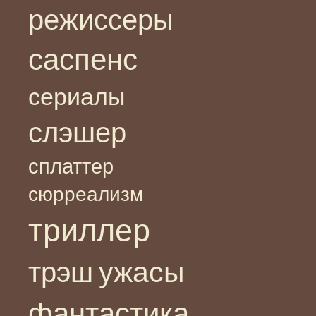
режиссеры
саспенс
сериалы
слэшер
сплаттер
сюрреализм
триллер
ужасы
трэш
фантастика