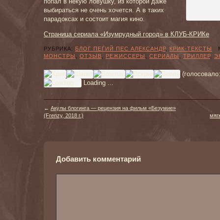
попал в некую ловушку, из которой даже
выбираться не очень хочется. А в таких
парадоксах и состоит магия кино.
Страница сериала «Изумрудный город» в КЛУБ-КРИКе
РУБРИКА:
БЛОГ ПЕГИЙ ПЕС АЛЕКСАНДР
,
КРИК-ТЕКСТЫ
М
МОНСТРЫ
,
ОТЗЫВ
,
РЕЖИССЕРЫ
,
СЕРИАЛЫ
,
ТРИЛЛЕР
,
Э
(голосовало
Loading ...
←
Акулы блогинга — рецензия на фильм «Безумие»
(Frenzy, 2018 г.)
мяг
Добавить комментарий