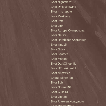
Блог Nightmare163
Блог Dmitrythewind
Блог it_is_apple
Блог MaxCady
Блог Petr
Блог Lirik
Блог Артура Сумарокова
Блог NaObi
Блог Пегий пес Александр
Блог Irina15
Блог Oldys
Блог Beatrice
Блог Mabgat
Блог DarkCinephile
Блог HEmaximusLL
Блог Iv1oWitch
Блоги "Крикунов"
Блог Bob
Блог Norman94
Блог Gulid13
Блог Linnan
Блог Алексея Холодного