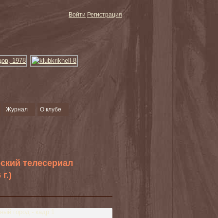
Войти
Регистрация
Журнал
О клубе
еский телесериал
г.)