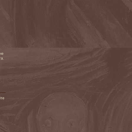
)
не
та.
йте