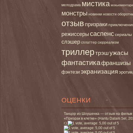
мистика
мелодрама
мокьюментар
монстры
новинки
оборотн
новости
отзыв
призраки
приключени
саспенс
режиссеры
сериалы
слэшер
сплаттер
сюрреализм
триллер
ужасы
трэш
фантастика
франшизы
экранизация
фэнтези
эротик
ОЦЕНКИ
Танцор из Шоушенка — отзыв на фильм
«Призрак в клетке» (Hantu Dalam Sel, 2
г.)