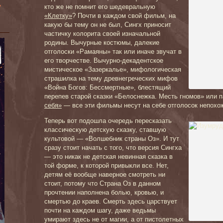
»
кто же не помнит его шедевральную
«Клетку»
? Почти в каждом свой фильм, на
какую бы тему он не был, Сингх приносит
частичку колорита своей изначальной
родины. Вычурные костюмы, далекие
отголоски «Рамаяны» так или иначе звучат в
его творчестве. Вычурно-декадентское
мистическое «Зазеркалье», мифологическая
страшилка на тему древнегреческих мифов
«Война Богов: Бессмертные», блестящий
перепев старой сказки «Белоснежка. Месть гномов» или
себя»
— все эти фильмы несут на себе отголосок непохож
Теперь вот подошла очередь пересказать
классическую детскую сказку, ставшую
культовой — «Волшебник страны Оз». И тут
сразу стоит начать с того, что версия Сингха
— это никак не детская невинная сказка в
той форме, к которой привыкли все. Нет,
детям её вообще наверное смотреть ни
стоит, потому что Страна Оз в данном
прочтении наполнена болью, кровью, и
смертью до краев. Смерть здесь царствует
почти на каждом шагу, даже ведьмы
умирают здесь не от магии, а от пистолетных