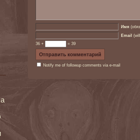
Имя
(обяз
Email
(wil
36 +
= 39
Notify me of followup comments via e-mail
ма
а
и