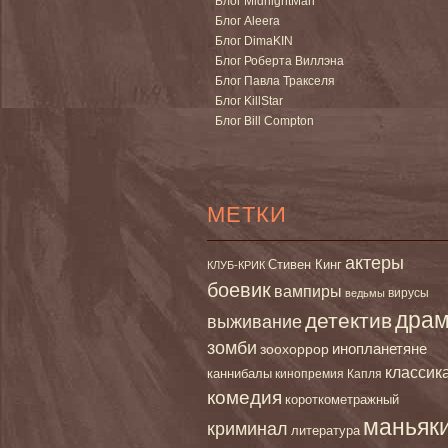
Блог MidnightMan
Блог Aleera
Блог DimaKIN
Блог Роберта Виллэна
Блог Павла Тракселя
Блог KillStar
Блог Bill Compton
МЕТКИ
актеры
Стивен Кинг
КЛУБ-КРИК
боевик
вампиры
вирусы
ведьмы
дра
детектив
выживание
зомби
инопланетяне
зоохоррор
классик
каннибалы
кинопремия Капля
комедия
короткометражный
маньяк
криминал
литература