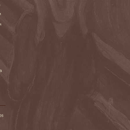
и
и
я
а
026