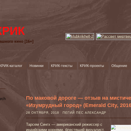
КРИК
ашного кино [16+]
КРИК-каталог
Новинки
КРИК-тексты
КРИК-проекты
Общение
По маковой дороге — отзыв на мистич
«Изумрудный город» (Emerald City, 2016 
28 ОКТЯБРЯ, 2018 ПЕГИЙ ПЕС АЛЕКСАНДР
Тарсем Сингх — американский режиссер с
индийскими корнями, блестящий визуалист,