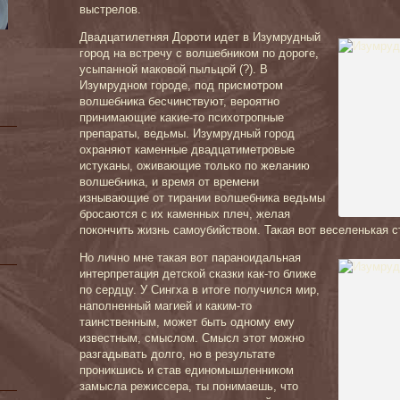
выстрелов.
Двадцатилетняя Дороти идет в Изумрудный
город на встречу с волшебником по дороге,
усыпанной маковой пыльцой (?). В
Изумрудном городе, под присмотром
волшебника бесчинствуют, вероятно
принимающие какие-то психотропные
препараты, ведьмы. Изумрудный город
охраняют каменные двадцатиметровые
истуканы, оживающие только по желанию
волшебника, и время от времени
изнывающие от тирании волшебника ведьмы
бросаются с их каменных плеч, желая
покончить жизнь самоубийством. Такая вот веселенькая с
Но лично мне такая вот параноидальная
интерпретация детской сказки как-то ближе
по сердцу. У Сингха в итоге получился мир,
наполненный магией и каким-то
таинственным, может быть одному ему
известным, смыслом. Смысл этот можно
разгадывать долго, но в результате
проникшись и став единомышленником
замысла режиссера, ты понимаешь, что