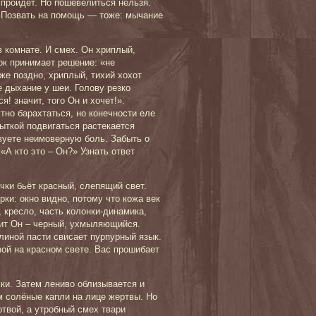
пройдёт. Но пошевелиться нельзя.
Позвать на помощь — тоже: мычание
 комнате. И смех. Он хриплый,
ок принимает решение: «не
же поздно, хриплый, тихий хохот
 дыхание у шеи. Голову резко
! значит, того Он и хочет!».
тно барахтаться, но конечности еле
ыткой подвигаться растекается
вуете неимоверную боль. Забыть о
«А кто это – Он?» Узнать ответ
чки бьёт красный, слепящий свет.
ки: окно видно, потому что кожа век
 кресло, часть колонки-динамика,
дит Он – черный, ухмыляющийся.
линой пасти свисает пурпурный язык.
ой на красном свете. Вас прошибает
чки. Затем лениво облизывается и
м солёные капли на лице жертвы. Но
ртвой, а утробный смех твари