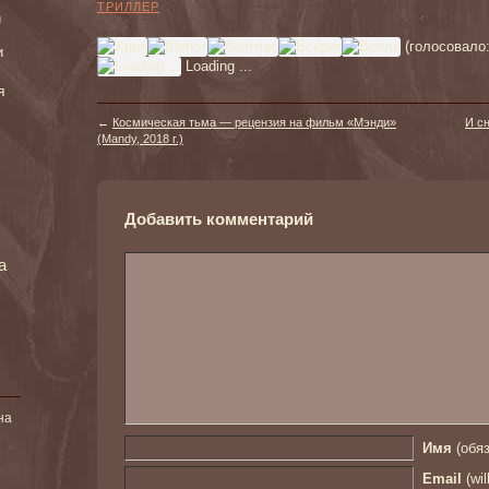
ТРИЛЛЕР
и
(голосовало
и
Loading ...
я
←
Космическая тьма — рецензия на фильм «Мэнди»
И с
(Mandy, 2018 г.)
Добавить комментарий
а
на
Имя
(обяз
Email
(wil