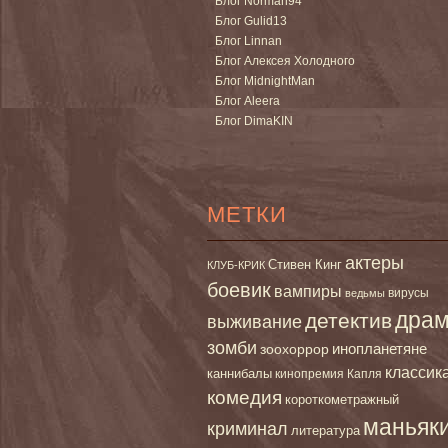
Блог Norman94
Блог Gulid13
Блог Linnan
Блог Алексея Холодного
Блог MidnightMan
Блог Aleera
Блог DimaKIN
МЕТКИ
актеры
Стивен Кинг
КЛУБ-КРИК
боевик
вампиры
вирусы
ведьмы
дра
детектив
выживание
зомби
инопланетяне
зоохоррор
классик
каннибалы
кинопремия Капля
комедия
короткометражный
маньяк
криминал
литература