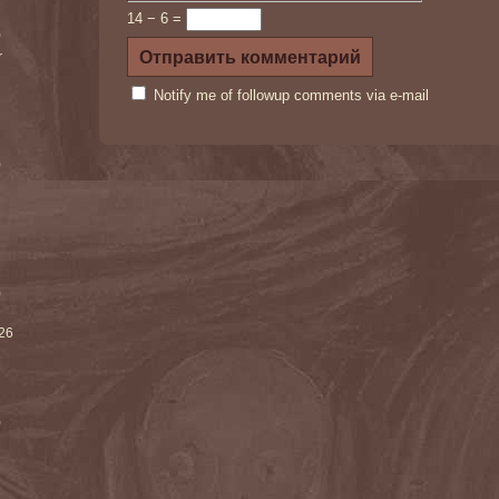
14 − 6 =
)
r
Notify me of followup comments via e-mail
)
)
026
)