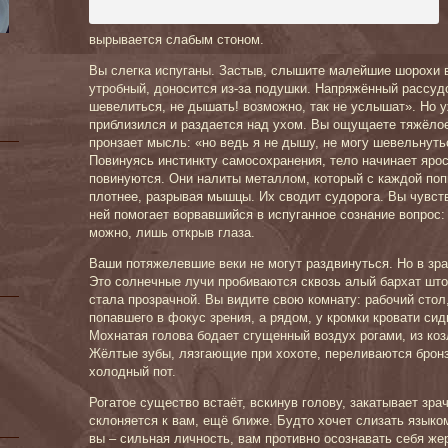
вырывается слабым стоном.
Вы слегка испуганы. Застыв, слышите малейшие шорохи в
утробный, доносится из-за подушки. Напряжённый рассуд
шевелиться, не дышать! возможно, так не услышат». Но у
приблизился и раздается над ухом. Вы ощущаете тяжёлое
пронзает мысль: «но ведь я не дышу, не могу шевельнуться
Повинуясь инстинкту самосохранения, тело начинает ярос
повинуются. Они налиты металлом, который с каждой поп
плотнее, разрывая мышцы. Их сводит судорога. Вы чувст
ней помогает ворвавшийся в испуганное сознание вопрос: 
можно, лишь открыв глаза.
Ваши потяжелевшие веки не могут раздвинуться. Но в зра
Это солнечные лучи пробиваются сквозь алый бархат штор
стала прозрачной. Вы видите свою комнату: рабочий стол,
попавшего в фокус зрения, а рядом, у кромки кровати си
Мохнатая голова бодает сгущенный воздух рогами, из коз
Жёлтые зубы, лязгающие при хохоте, переливаются бронз
холодный пот.
Рогатое существо встаёт, вскинув голову, закатывает зра
склоняется к вам, ещё ближе. Будто хочет слизать языко
вы – сильная личность, вам противно осознавать себя же