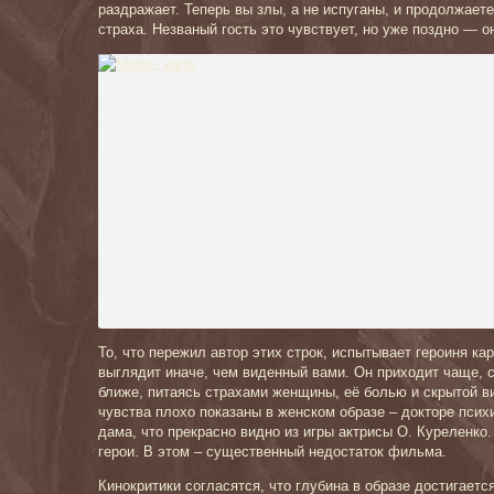
раздражает. Теперь вы злы, а не испуганы, и продолжаете 
страха. Незваный гость это чувствует, но уже поздно — 
То, что пережил автор этих строк, испытывает героиня 
выглядит иначе, чем виденный вами. Он приходит чаще, 
ближе, питаясь страхами женщины, её болью и скрытой в
чувства плохо показаны в женском образе – докторе псих
дама, что прекрасно видно из игры актрисы О. Куреленко
герои. В этом – существенный недостаток фильма.
Кинокритики согласятся, что глубина в образе достигаетс