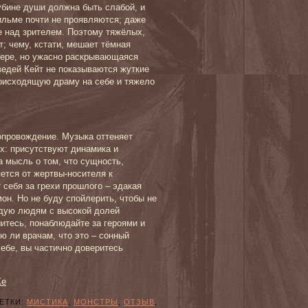
убине души должна быть слабой, и
ильме почти не проявляются; даже
е над зрителем. Поэтому тяжёлых,
; чему, кстати, мешает тёмная
лере, но ужасно раскрывающаяся
ведей Кейт не показываются жуткие
роисходящую драму на себе и тяжело
опровождение. Музыка оттеняет
ох: присутствуют динамика и
 мысль о том, что сущность,
ется от жертвы-носителя к
 себя за грехи прошлого – эдакая
он. Но не буду спойлерить, чтобы не
ндую людям с высокой долей
итесь, понаблюдайте за героями и
рю ли врачам, что это – сонный
ебе, вы частично доверитесь
Ке
ТКИ:
МИСТИКА
,
МОНСТРЫ
,
ОТЗЫВ
,