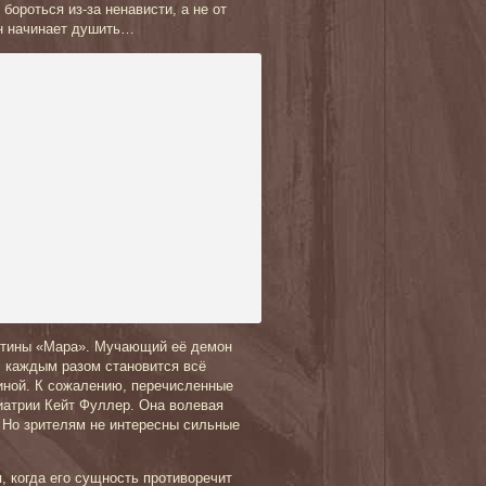
бороться из-за ненависти, а не от
он начинает душить…
картины «Мара». Мучающий её демон
с каждым разом становится всё
иной. К сожалению, перечисленные
иатрии Кейт Фуллер. Она волевая
. Но зрителям не интересны сильные
я, когда его сущность противоречит