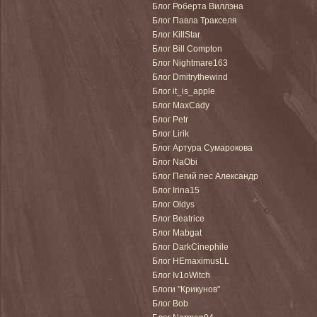
Блог Роберта Виллэна
Блог Павла Тракселя
Блог KillStar
Блог Bill Compton
Блог Nightmare163
Блог Dmitrythewind
Блог it_is_apple
Блог MaxCady
Блог Petr
Блог Lirik
Блог Артура Сумарокова
Блог NaObi
Блог Пегий пес Александр
Блог Irina15
Блог Oldys
Блог Beatrice
Блог Mabgat
Блог DarkCinephile
Блог HEmaximusLL
Блог Iv1oWitch
Блоги "Крикунов"
Блог Bob