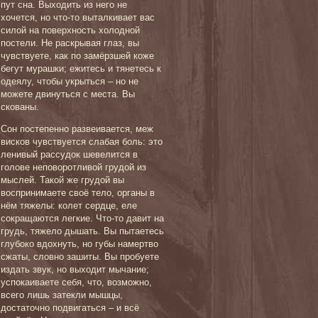
пут сна. Выходить из него не
хочется, но что-то выталкивает вас
силой на поверхность холодной
постели. Не раскрывая глаз, вы
чувствуете, как по замёрзшей коже
бегут мурашки; ежитесь и тянетесь к
одеялу, чтобы укрыться – но не
можете двинуться с места. Вы
скованы.
Сон постепенно развеивается, меж
висков чувствуется слабая боль: это
ленивый рассудок шевелится в
голове неповоротливой грудой из
мыслей. Такой же грудой вы
воспринимаете своё тело, органы в
нём тяжелы: колет сердце, еле
сокращаются легкие. Что-то давит на
грудь, тяжело дышать. Вы пытаетесь
глубоко вдохнуть, но губы намертво
сжаты, словно зашиты. Вы пробуете
издать звук, но выходит мычание;
успокаиваете себя, что, возможно,
всего лишь затекли мышцы,
достаточно подвигаться – и всё