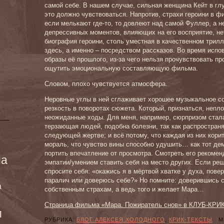
самой себе. В нашем случае, сильная женщина Кейт в гл
это должно чувствоваться. Напротив, страхи героини в ф
если мелькают где-то, то довлеют над самой Фуллер, а н
депрессивных моментов, влияющих на его восприятие, нет
биография героини, столь уместная в качественном трил
здесь, а именно – посредством рассказов. Во время испо
образы её прошлого, из-за чего нельзя прочувствовать п
ощутить эмоциональную составляющую фильма.
Словом, плохо чувствуется атмосфера.
Неровные углы в ней сглаживает хорошее музыкальное с
резкость в поворотах сюжета. Который, признаться, непл
неожиданные ходы. Для меня, например, сюрпризом стала
терзающая людей, подобна болезни, так как распространя
следующей жертве; и всё потому, что каждая из них корит
мораль, что чувство вины способно удушить… как тот дем
портить впечатление от просмотра. Смотреть его рекоме
ма
эмпатии/умением ставить себя на место других. Если реш
спросите себя: «окажись я в мёртвой хватке у духа, пове
паралич или доверюсь себе?» Но помните: доверившись с
а
собственным страхам, а ведь того и желает Мара…
Страница фильма «Мара. Пожиратель снов» в КЛУБ-КРИ
и
РУБРИКА:
БЛОГ АЛЕКСЕЯ ХОЛОДНОГО
,
КРИК-ТЕКСТЫ
МЕ