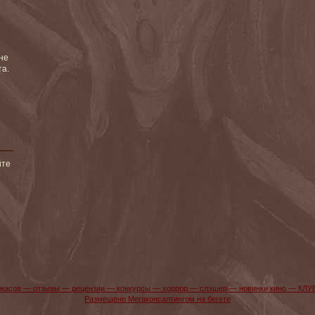
не
та.
йте
жасов — отзывы — рецензии — конкурсы — хоррор — слэшер — новинки кино — КЛУ
Размещено Мегаконсалтингом на бегете