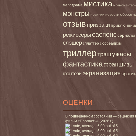
мистика
мелодрама
мокьюментар
монстры
новинки
оборотн
новости
отзыв
призраки
приключени
саспенс
режиссеры
сериалы
слэшер
сплаттер
сюрреализм
триллер
ужасы
трэш
фантастика
франшизы
экранизация
фэнтези
эротик
ОЦЕНКИ
В подвешенном состоянии — рецензия 
фильм «Пропасть» (2026 г.)