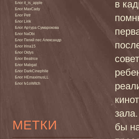
в кад
Блог it_is_apple
Блог MaxCady
помн
Блог Petr
Блог Lirik
Блог Артура Сумарокова
перв
Блог NaObi
Блог Пегий пес Александр
посл
Блог Irina15
Блог Oldys
сове
Блог Beatrice
Блог Mabgat
ребе
Блог DarkCinephile
Блог HEmaximusLL
реал
Блог Iv1oWitch
кино
зала.
МЕТКИ
бы н