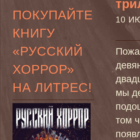
три
ПОКУПАЙТЕ
10 И
КНИГУ
«РУССКИЙ
Пожа
девя
ХОРРОР»
двад
НА ЛИТРЕС!
мы д
подош
том ч
появ