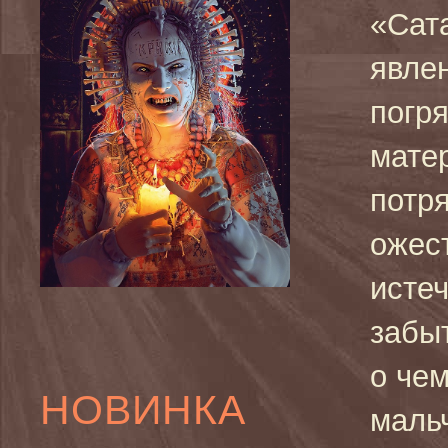
«Сат
явле
погр
мате
потр
ожес
истеч
забыт
о че
НОВИНКА
маль