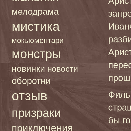
Арис
мелодрама
запр
мистика
Иван
разб
мокьюментари
монстры
Арис
пере
новинки
новости
прош
оборотни
отзыв
Филь
страш
призраки
бы г
приключения