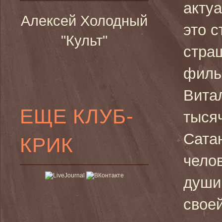
актуа
Алексей Холодный
это с
"Культ"
стра
филь
Витал
ЕЩЕ КЛУБ-
тыся
Сата
КРИК
чело
души
свое