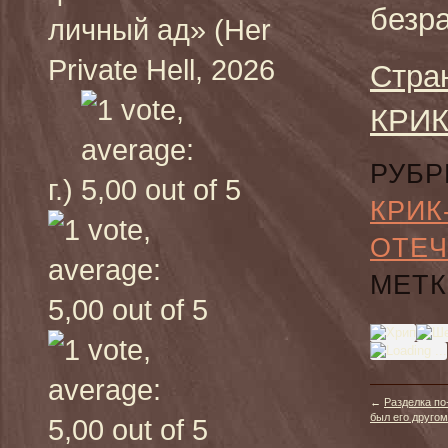
безр
личный ад» (Her
Private Hell, 2026
Стра
КРИК
РУБР
г.)
КРИК
ОТЕЧ
МЕТК
←
Разделка по
был его другом»