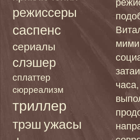
режи
режиссеры
подо
саспенс
Вита
мими
сериалы
соци
слэшер
затаи
сплаттер
часа,
сюрреализм
выпол
триллер
продо
ужасы
трэш
напр
совр