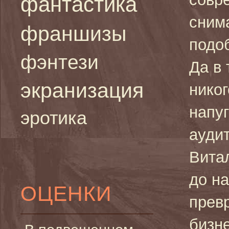
фантастика
сним
франшизы
подо
фэнтези
Да в 
экранизация
нико
напуг
эротика
аудит
Вита
до н
ОЦЕНКИ
прев
бизн