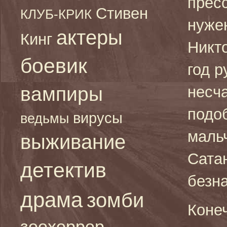
прес
Стивен
КЛУБ-КРИК
нуже
актеры
Кинг
Никто
боевик
год р
вампиры
несч
подо
вирусы
ведьмы
мальч
выживание
Сата
детектив
безна
драма
зомби
Коне
зоохоррор