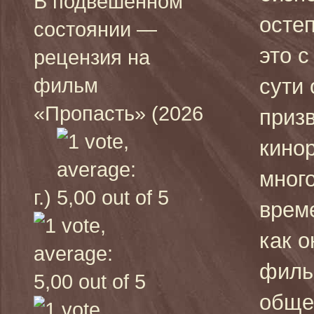
В подвешенном
остеп
состоянии —
это 
рецензия на
фильм
сути
«Пропасть» (2026
приз
кино
мног
г.)
врем
как о
филь
обще