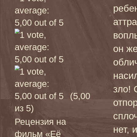
ребен
аттра
вопл
он же
облич
насил
зло! 
(5,00
отпор
из 5)
сплоч
Рецензия на
нет, 
фильм «Её