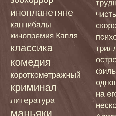
трудн
инопланетяне
чист
каннибалы
скоре
кинопремия Капля
псих
классика
трил
остр
комедия
филь
короткометражный
одног
криминал
на ег
литература
неск
маньяки