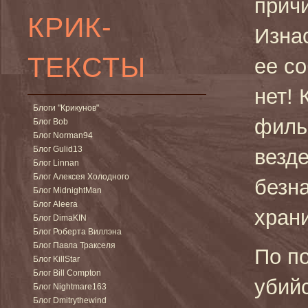
причи
КРИК-
Изна
ТЕКСТЫ
ее с
нет! 
Блоги "Крикунов"
филь
Блог Bob
Блог Norman94
Блог Gulid13
везде
Блог Linnan
Блог Алексея Холодного
безн
Блог MidnightMan
Блог Aleera
храни
Блог DimaKIN
Блог Роберта Виллэна
Блог Павла Тракселя
По п
Блог KillStar
Блог Bill Compton
убий
Блог Nightmare163
Блог Dmitrythewind