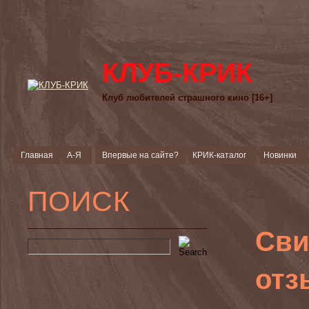
КЛУБ-КРИК
Клуб любителей страшного кино [16+]
Главная
А-Я
Впервые на сайте?
КРИК-каталог
Новинки
ПОИСК
Сви
отз