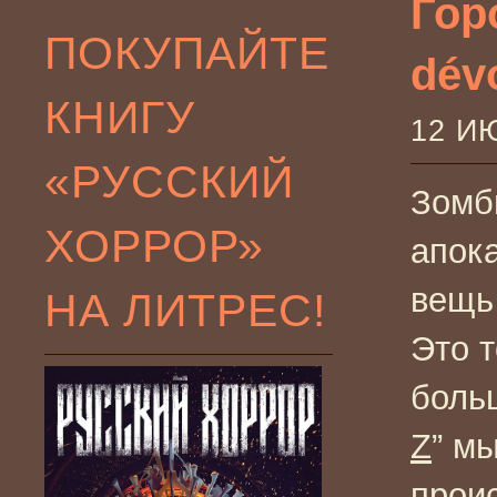
Гор
ПОКУПАЙТЕ
dév
КНИГУ
12 И
«РУССКИЙ
Зомб
ХОРРОР»
апок
вещь
НА ЛИТРЕС!
Это т
боль
Z
” м
проис