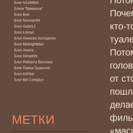
Потом
Блог Iv1oWitch
Блоги "Крикунов"
Поче
Блог Bob
Блог Norman94
кто-т
Блог Gulid13
Блог Linnan
туал
Блог Алексея Холодного
Блог MidnightMan
Потом
Блог Aleera
Блог DimaKIN
Блог Роберта Виллэна
голов
Блог Павла Тракселя
Блог KillStar
от ст
Блог Bill Compton
пошл
дела
МЕТКИ
филь
«мас