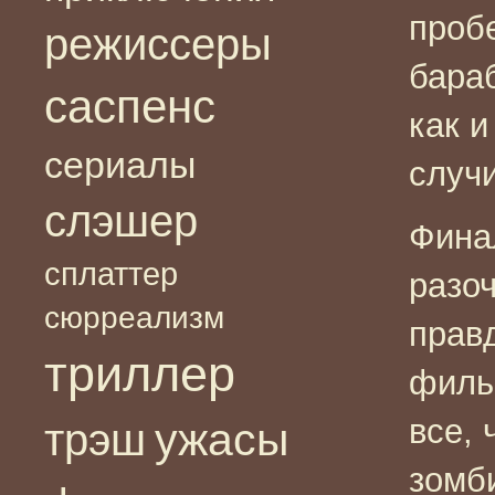
проб
режиссеры
бара
саспенс
как и
сериалы
случи
слэшер
Фина
сплаттер
разоч
сюрреализм
прав
триллер
фильм
все, 
ужасы
трэш
зомби