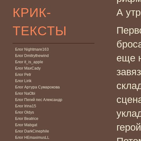
КРИК-
А ут
ТЕКСТЫ
Перво
броса
Блог Nightmare163
еще 
Блог Dmitrythewind
Блог it_is_apple
Блог MaxCady
завяз
Блог Petr
Блог Lirik
скла
Блог Артура Сумарокова
Блог NaObi
сцен
Блог Пегий пес Александр
Блог Irina15
укла
Блог Oldys
Блог Beatrice
герой
Блог Mabgat
Блог DarkCinephile
Блог HEmaximusLL