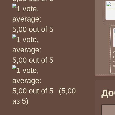
с
г
«
х
(5,00
До
из 5)