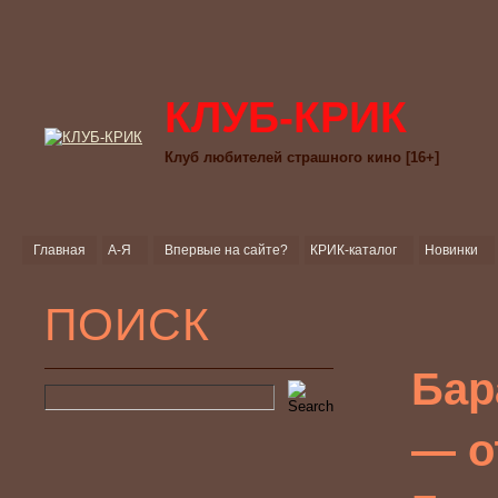
КЛУБ-КРИК
Клуб любителей страшного кино [16+]
Главная
А-Я
Впервые на сайте?
КРИК-каталог
Новинки
ПОИСК
Бар
— о