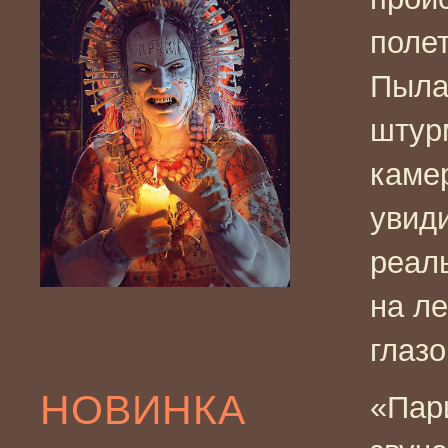
полет
Пыла
штур
каме
увиди
реаль
на л
глаз
НОВИНКА
«Пар