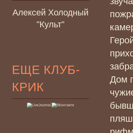
звуча
Алексей Холодный
пожр
"Культ"
каме
Геро
прихо
забра
ЕЩЕ КЛУБ-
Дом п
КРИК
чужи
бывш
пляш
рифм