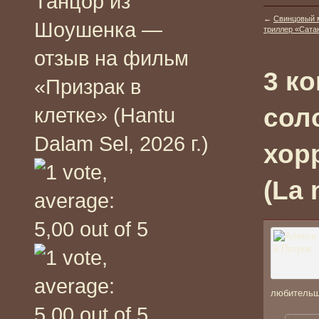
Танцор из
←
Свинцовый м
Шоушенка —
триллер «Сатан
отзыв на фильм
3 к
«Призрак в
сол
клетке» (Hantu
Dalam Sel, 2026 г.)
хор
(La 
любительщ