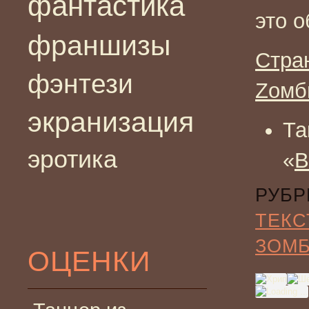
фантастика
это 
франшизы
Стра
фэнтези
Zомб
экранизация
Та
эротика
«
В
РУБР
ТЕКС
ЗОМ
ОЦЕНКИ