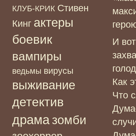
Стивен
КЛУБ-КРИК
макс
актеры
Кинг
герою
боевик
И вот
вампиры
захв
голо
вирусы
ведьмы
Как э
выживание
Что 
детектив
Дума
драма
зомби
случ
зоохоррор
Думае