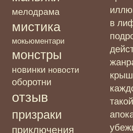
иллю
мелодрама
в ли
мистика
подр
мокьюментари
дейс
монстры
жанр
новинки
новости
крыше
оборотни
кажд
отзыв
такой
призраки
апока
убеж
приключения