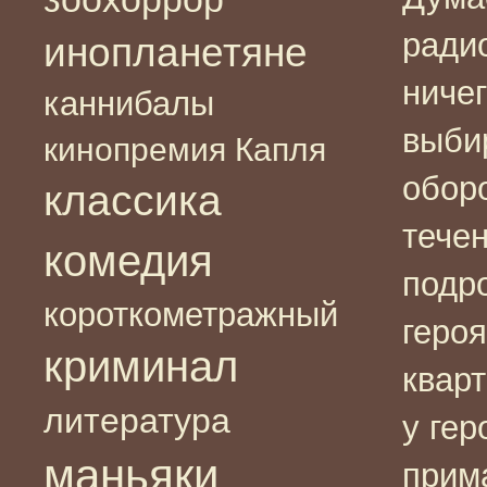
радио
инопланетяне
ничег
каннибалы
выбир
кинопремия Капля
оборо
классика
тече
комедия
подр
короткометражный
героя
криминал
квар
литература
у гер
маньяки
прим