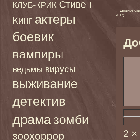
Стивен
КЛУБ-КРИК
←
Двойное сви
актеры
2017)
Кинг
боевик
До
вампиры
вирусы
ведьмы
выживание
детектив
драма
зомби
2 ×
зоохоррор