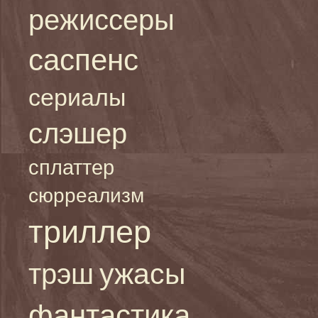
режиссеры
саспенс
сериалы
слэшер
сплаттер
сюрреализм
триллер
ужасы
трэш
фантастика