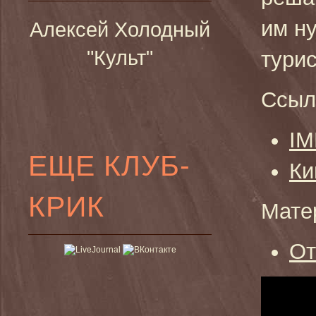
им н
Алексей Холодный
"Культ"
тури
Ссыл
I
ЕЩЕ КЛУБ-
Ки
КРИК
Мате
От