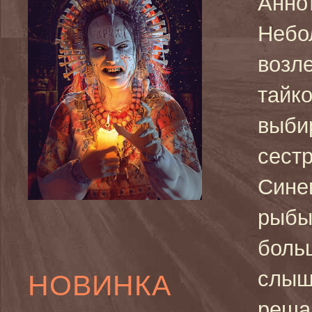
Анно
Небо
возле
тайко
выби
сестр
Сине
рыбы 
боль
слыш
НОВИНКА
решаю