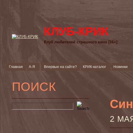
КЛУБ-КРИК
Клуб любителей страшного кино [16+]
Главная
А-Я
Впервые на сайте?
КРИК-каталог
Новинки
ПОИСК
Син
2 МА