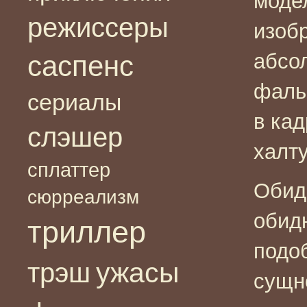
моде
режиссеры
изоб
абсо
саспенс
фаль
сериалы
в кад
слэшер
халт
сплаттер
Обид
сюрреализм
обид
триллер
подо
ужасы
трэш
сущн