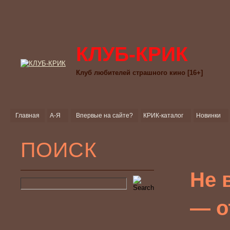
КЛУБ-КРИК
Клуб любителей страшного кино [16+]
Главная
А-Я
Впервые на сайте?
КРИК-каталог
Новинки
ПОИСК
Не 
— о