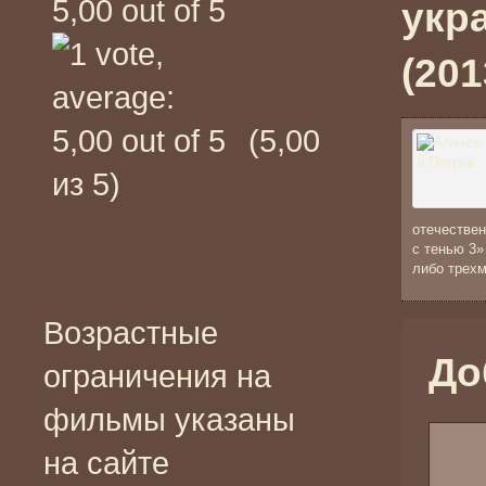
укр
(2013
(5,00
из 5)
отечествен
с тенью 3»
либо трехм
Возрастные
До
ограничения на
фильмы указаны
на сайте