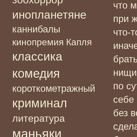
что м
инопланетяне
при ж
каннибалы
что-т
кинопремия Капля
инач
классика
брать
комедия
нищи
по су
короткометражный
себе 
криминал
без в
литература
сдела
маньяки