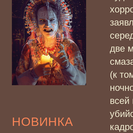
хорр
заяв
сере
две м
смаз
(к то
ночно
всей 
убий
НОВИНКА
кадро