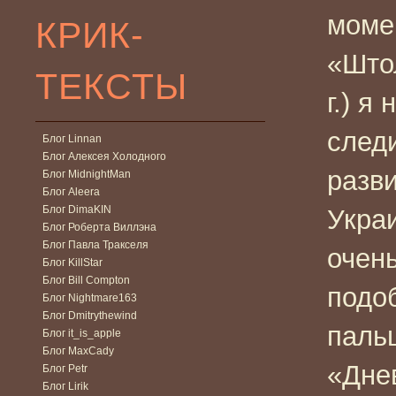
моме
КРИК-
«Што
ТЕКСТЫ
г.) я
следи
Блог Linnan
Блог Алексея Холодного
разв
Блог MidnightMan
Блог Aleera
Блог DimaKIN
Украи
Блог Роберта Виллэна
Блог Павла Тракселя
очен
Блог KillStar
Блог Bill Compton
подо
Блог Nightmare163
Блог Dmitrythewind
паль
Блог it_is_apple
Блог MaxCady
«Дне
Блог Petr
Блог Lirik