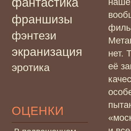
фантастика
наше
вообщ
франшизы
филь
фэнтези
Мета
экранизация
нет.
её за
эротика
каче
особ
пыта
ОЦЕНКИ
«моск
и вс