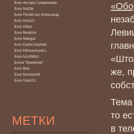
Блог Артура Сумарокова
«Обо
Блог NaObi
Блог Пегий пес Александр
неза
Блог Irina15
Блог Oldys
Леви
Блог Beatrice
Блог Mabgat
главн
Блог DarkCinephile
Блог HEmaximusLL
«Што
Блог Iv1oWitch
Блоги "Крикунов"
Блог Bob
же, п
Блог Norman94
Блог Gulid13
собс
Тема
то ес
МЕТКИ
в тел