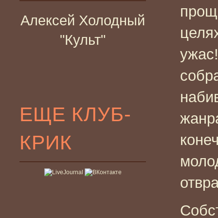
прощ
Алексей Холодный
целя
"Культ"
ужас
собр
наби
ЕЩЕ КЛУБ-
жанр
КРИК
конеч
моло
отвра
Собс