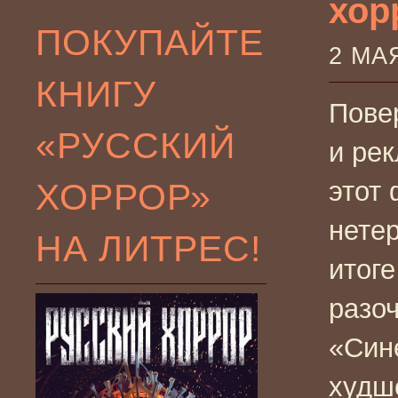
хор
ПОКУПАЙТЕ
2 МА
КНИГУ
Пове
«РУССКИЙ
и ре
ХОРРОР»
этот
нетер
НА ЛИТРЕС!
итоге
разо
«Син
худше