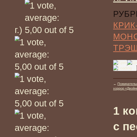
РУБР
КРИК
г.)
МОН
ТРЭ
←
Пожиратель
хоррор «Двойно
1 к
с п