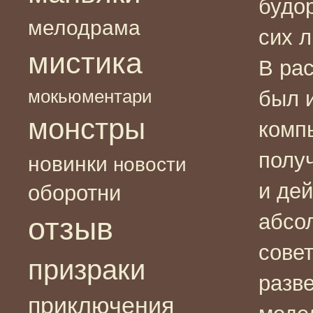
будо
мелодрама
сих 
мистика
В ра
мокьюментари
был 
монстры
комп
полу
новинки
новости
и де
оборотни
абсол
отзыв
сове
призраки
разве
приключения