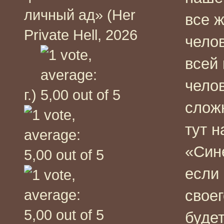
личный ад» (Her
все ж
Private Hell, 2026
челов
всей
челов
г.)
сложн
тут 
«Син
если
своег
будет