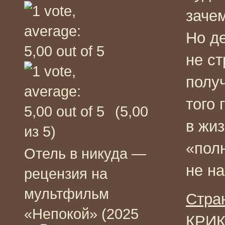
заче
Но де
не с
полу
того
(5,00
в жиз
из 5)
«пол
Отель в никуда —
не н
рецензия на
мультфильм
Стра
«Непокой» (2025
КРИК