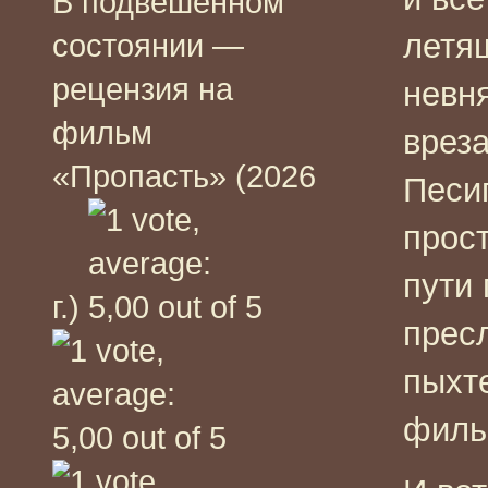
В подвешенном
летя
состоянии —
рецензия на
невн
фильм
врез
«Пропасть» (2026
Песи
прост
пути 
г.)
прес
пыхте
филь