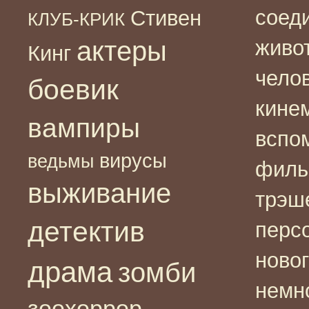
соед
Стивен
КЛУБ-КРИК
актеры
живот
Кинг
челов
боевик
кине
вампиры
вспо
вирусы
ведьмы
филь
выживание
трэш
детектив
персо
новог
драма
зомби
немн
зоохоррор