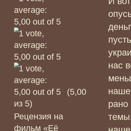
И во
опус
деньг
пусть
украи
нас 
мень
наше
(5,00
из 5)
рано
Рецензия на
темы
фильм «Её
нашем