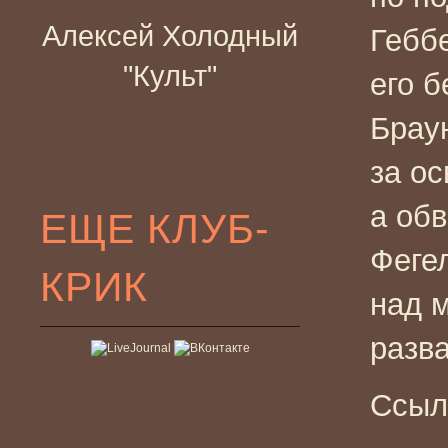
Алексей Холодный
Геббе
"Культ"
его 
Браун
за о
а об
ЕЩЕ КЛУБ-
Феге
КРИК
над 
разв
Ссыл