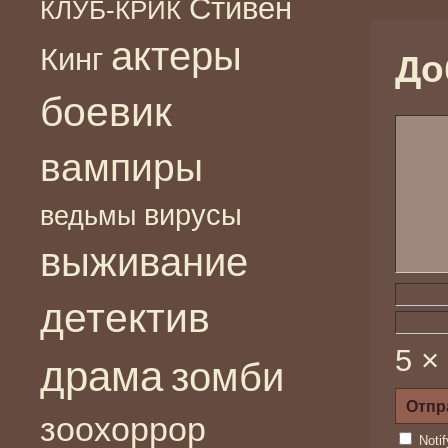
Стивен
КЛУБ-КРИК
актеры
Кинг
До
боевик
вампиры
вирусы
ведьмы
выживание
детектив
5 ×
драма
зомби
зоохоррор
Noti