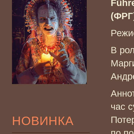
Führ
(ФРГ)
Режи
В ро
Марг
Андр
Анно
час с
НОВИНКА
Поте
по п