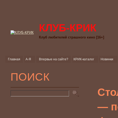
КЛУБ-КРИК
Клуб любителей страшного кино [16+]
Главная
А-Я
Впервые на сайте?
КРИК-каталог
Новинки
ПОИСК
Сто
— п