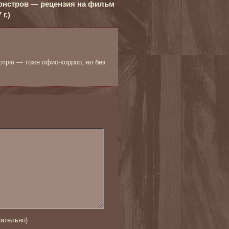
онстров — рецензия на фильм
г.)
отрю — тоже офис-хоррор, но без
ательно)