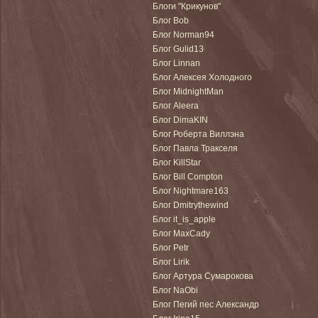
Блоги "Крикунов"
Блог Bob
Блог Norman94
Блог Gulid13
Блог Linnan
Блог Алексея Холодного
Блог MidnightMan
Блог Aleera
Блог DimaKIN
Блог Роберта Виллэна
Блог Павла Тракселя
Блог KillStar
Блог Bill Compton
Блог Nightmare163
Блог Dmitrythewind
Блог it_is_apple
Блог MaxCady
Блог Petr
Блог Lirik
Блог Артура Сумарокова
Блог NaObi
Блог Пегий пес Александр