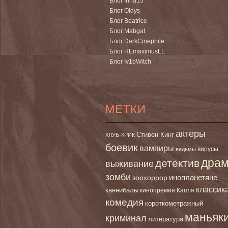
Блог Irina15
Блог Oldys
Блог Beatrice
Блог Mabgat
Блог DarkCinephile
Блог HEmaximusLL
Блог Iv1oWitch
МЕТКИ
актеры
Стивен Кинг
КЛУБ-КРИК
боевик
вампиры
вирусы
ведьмы
дра
детектив
выживание
зомби
инопланетяне
зоохоррор
классик
каннибалы
кинопремия Капля
комедия
короткометражный
маньяк
криминал
литература