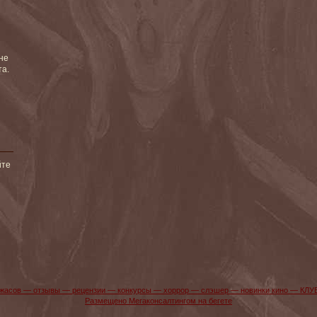
не
та.
йте
жасов — отзывы — рецензии — конкурсы — хоррор — слэшер — новинки кино — КЛУ
Размещено Мегаконсалтингом на бегете