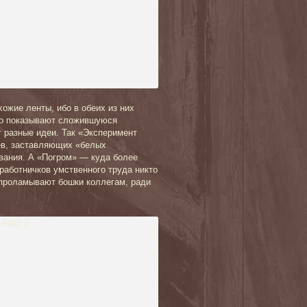
жие ленты, ибо в обеих из них
Но показывают сложившуюся
 разные идеи. Так «Эксперимент
ев, заставляющих «белых
ивания. А «Погром» — куда более
 работничков умственного труда никто
м проламывают бошки коллегам, ради