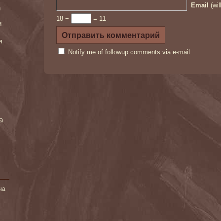
Email
(wil
и
18 −
= 11
и
я
Notify me of followup comments via e-mail
а
на