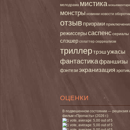
мистика
мелодрама
мокьюментар
монстры
новинки
оборотн
новости
отзыв
призраки
приключени
саспенс
режиссеры
сериалы
слэшер
сплаттер
сюрреализм
триллер
ужасы
трэш
фантастика
франшизы
экранизация
фэнтези
эротик
ОЦЕНКИ
В подвешенном состоянии — рецензия 
фильм «Пропасть» (2026 г.)