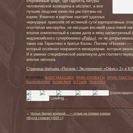
откровенный фарс, где гадкость натуры
человеческой возведена в абсолют, а все
лучшие людские качества растоптаны на
корню. Конечно в картине хватает удачных
чернушных приколов об истинной сути корпоративных отн
оголтелая мясорубка, не несущая весомой смысловой наг
вполне компетентный в своем деле и явно насмотренный 
индонезийского супербоевика
«Рейд»
), но не допрыгива
таких как Тарантино и братья Коэны. Посему «Погром» —
который особенно понравится менеджерам, которые реаль
И в рамках специфической развлекухи для соответствую
вполне неплоха.
Страница фильма «Погром / Эксперимент «Офис» 2» в К
РУБРИКА:
БЛОГ MAXCADY
,
КРИК-ПРОЕКТЫ
,
КРИК-ТЕКСТ
ВЫЖИВАНИЕ
,
КОМЕДИЯ
,
ОТЗЫВ
,
ТРИЛЛЕР
(голосовало
Loading ...
←
Ночью бродит водяной… — отзыв на сериал-хоррор
«Бухта страха» (2007 г.)