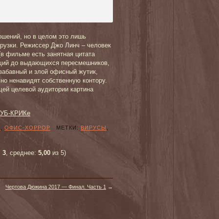
ошений, но в целом это лишь
рузки. Режиссер Джо Линч – человек
(в фильме есть занятная цитата
ющий до выдающихся пересмешников,
 забавный и злой офисный жутик,
но ненавидят собственную контору.
щей целевой аудитории картина
ЛУБ-КРИКе
Ы
,
ОФИС-ХОРРОР
МЕТКИ:
ВИРУСЫ
,
:
3
, среднее:
5,00
из 5)
Чертова Дюжина 2017 — Финал. Часть 1
→