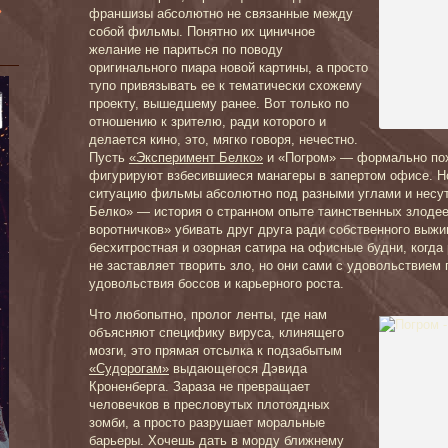
»
франшизы абсолютно не связанные между
собой фильмы. Понятно их циничное
желание не париться по поводу
оригинального пиара новой картины, а просто
тупо привязывать ее к тематически схожему
проекту, вышедшему ранее. Вот только по
отношению к зрителю, ради которого и
делается кино, это, мягко говоря, нечестно.
Пусть
«Эксперимент Белко»
и «Погром» — формально похо
фигурируют взбесившиеся манагеры в запертом офисе. 
ситуацию фильмы абсолютно под разными углами и несут
Белко» — история о странном опыте таинственных злоде
воротничков» убивать друг друга ради собственного выж
бесхитростная и озорная сатира на офисные будни, когда
не заставляет творить зло, но они сами с удовольствие
удовольствия боссов и карьерного роста.
Что любопытно, пролог ленты, где нам
объясняют специфику вируса, клинящего
мозги, это прямая отсылка к подзабытым
«Судорогам»
выдающегося Дэвида
Кроненберга. Зараза не превращает
человечков в пресловутых плотоядных
зомби, а просто разрушает моральные
барьеры. Хочешь дать в морду ближнему