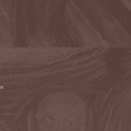
)
r
)
)
026
)