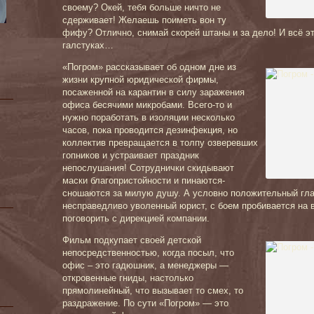
своему? Окей, тебя больше ничто не
сдерживает! Желаешь поиметь вон ту
фифу? Отлично, снимай скорей штаны и за дело! И всё э
галстуках…
«Погром» рассказывает об одном дне из
жизни крупной юридической фирмы,
посаженной на карантин в силу заражения
офиса бесячими микробами. Всего-то и
нужно поработать в изоляции несколько
часов, пока проводится дезинфекция, но
коллектив превращается в толпу озверевших
гопников и устраивает праздник
непослушания! Сотруднички скидывают
маски благопристойности и пинаются-
сношаются за милую душу. А условно положительный глав
несправедливо уволенный юрист, с боем пробивается на в
поговорить с дирекцией компании.
Фильм подкупает своей детской
непосредственностью, когда посыл, что
офис – это гадюшник, а менеджеры —
откровенные гниды, настолько
прямолинейный, что вызывает то смех, то
раздражение. По сути «Погром» — это