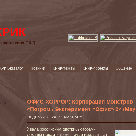
КРИК
ашного кино [16+]
КРИК-каталог
Новинки
КРИК-тексты
КРИК-проекты
Общение
ОФИС-ХОРРОР: Корпорация монстров 
«Погром / Эксперимент «Офис» 2» (Mayh
18 ДЕКАБРЯ, 2017 MAXCADY
Хвала российским дистрибьюторам-
локализаторам, стремящимся выдавать за