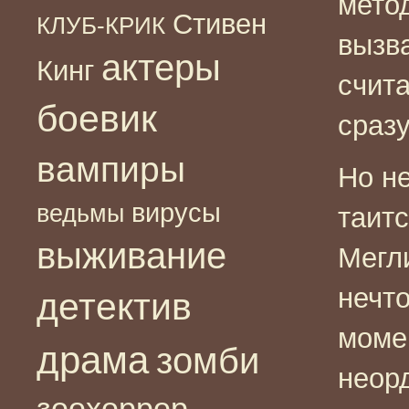
мето
Стивен
КЛУБ-КРИК
вызв
актеры
Кинг
счита
боевик
сразу
вампиры
Но н
вирусы
ведьмы
таит
выживание
Мегли
нечт
детектив
моме
драма
зомби
неор
зоохоррор