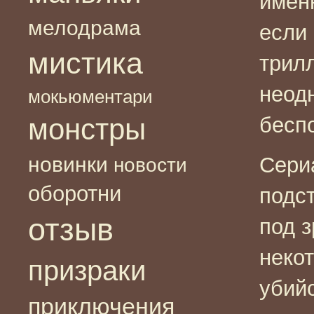
имен
мелодрама
если 
мистика
трил
неод
мокьюментари
монстры
бесп
новинки
Сери
новости
оборотни
подс
отзыв
под з
неко
призраки
убий
приключения