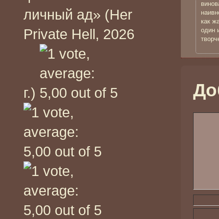
винов
личный ад» (Her
наивн
как ж
Private Hell, 2026
один 
творч
До
г.)