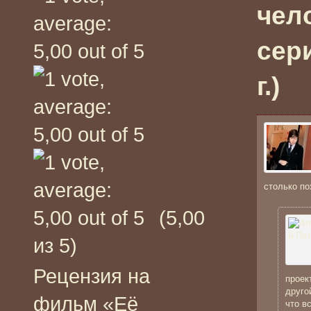
чел
сер
г.)
столько по
(5,00
из 5)
Рецензия на
проек
друго
фильм «Её
что в