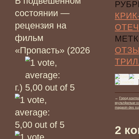
В подвешенном
РУБР
состоянии —
КРИК
рецензия на
ОТЕЧ
фильм
МЕТК
«Пропасть» (2026
ОТЗ
ТРИЛ
г.)
←
Город контр
мультфильм-хо
magasin des sui
2 к