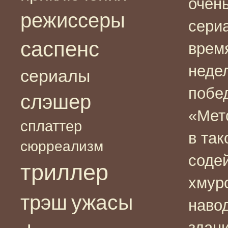
очен
режиссеры
сери
саспенс
время
неде
сериалы
побе
слэшер
«Мет
сплаттер
в так
сюрреализм
содей
триллер
хмур
ужасы
трэш
наво
здани