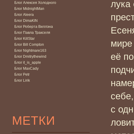
лука 
Блог Алексея Холодного
Блог MidnightMan
прест
Блог Aleera
Блог DimaKIN
Блог Роберта Виллэна
Есен
Блог Павла Тракселя
Блог KillStar
мире
Блог Bill Compton
Блог Nightmare163
её по
Блог Dmitrythewind
Блог it_is_apple
подч
Блог MaxCady
Блог Petr
наме
Блог Lirik
себе,
с од
МЕТКИ
ловит