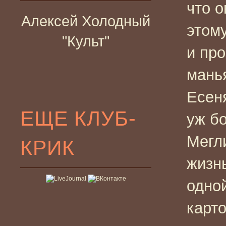
что о
Алексей Холодный
этому
"Культ"
и пр
мань
Есен
ЕЩЕ КЛУБ-
уж б
Мегл
КРИК
жизнь
одно
карт