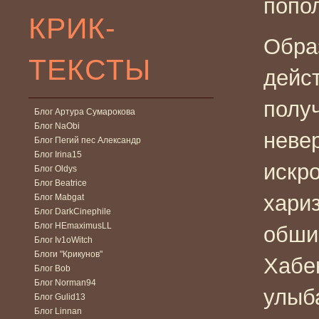
попо
КРИК-
Обра
ТЕКСТЫ
дейс
полу
Блог Артура Сумарокова
Блог NaObi
неве
Блог Пегий пес Александр
Блог Irina15
искр
Блог Oldys
Блог Beatrice
хари
Блог Mabgat
Блог DarkCinephile
Блог HEmaximusLL
обши
Блог Iv1oWitch
Блоги "Крикунов"
Хабен
Блог Bob
Блог Norman94
улыба
Блог Gulid13
Блог Linnan