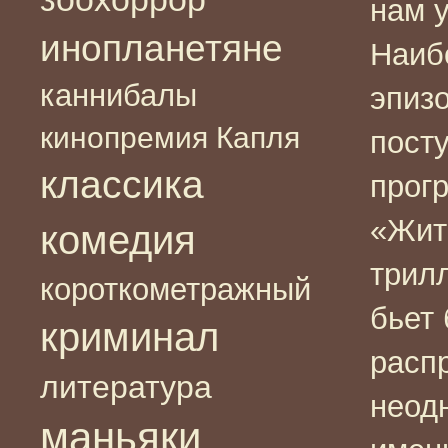
нам 
инопланетяне
Наиб
каннибалы
эпизо
кинопремия Капля
пост
классика
прог
«Жит
комедия
трил
короткометражный
бьет
криминал
расп
литература
неод
маньяки