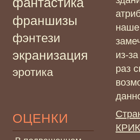
фантастика
атри
франшизы
наше
фэнтези
заме
экранизация
из-за
раз с
эротика
возм
данн
Стра
ОЦЕНКИ
КРИК