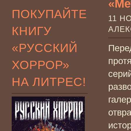
«Мет
ПОКУПАЙТЕ
11 Н
КНИГУ
АЛЕ
«РУССКИЙ
Пере
прот
ХОРРОР»
сери
НА ЛИТРЕС!
разв
гале
отвр
истор