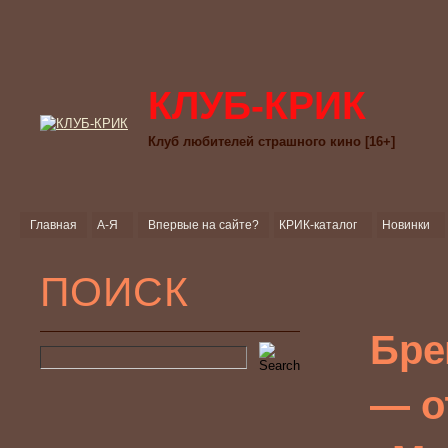
КЛУБ-КРИК
Клуб любителей страшного кино [16+]
Главная
А-Я
Впервые на сайте?
КРИК-каталог
Новинки
ПОИСК
Бре
— о