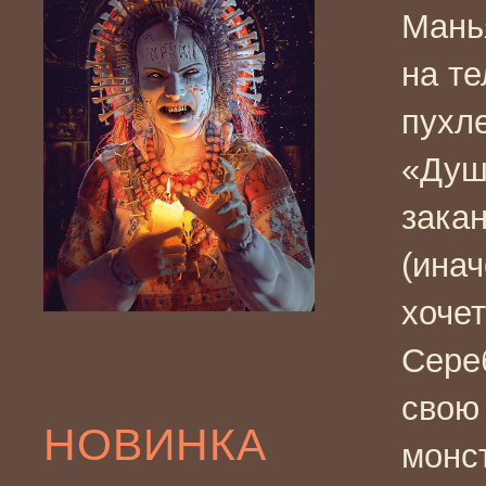
Мань
на те
пухле
«Душ
зака
(инач
хочет
Сере
свою
НОВИНКА
монст