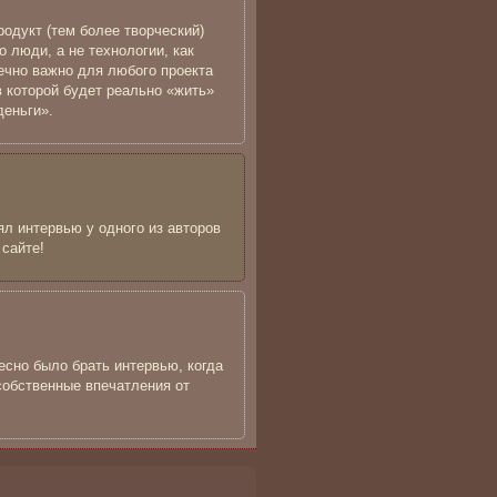
родукт (тем более творческий)
 люди, а не технологии, как
ечно важно для любого проекта
 которой будет реально «жить»
деньги».
ял интервью у одного из авторов
 сайте!
есно было брать интервью, когда
собственные впечатления от