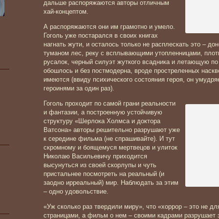
дальше распоряжаются авторы отличным
хай-концептом.
А распоряжаются они им грамотно и умело.
Гоголь уже постарался в своих книгах
нагнать жути, и осталось только не расплескать это – до
туманом лес, реку с всплывающими утопленницами, плотн
русалок, черный силуэт жуткого всадника и летающую по
обошлось и без постмодерна, вроде простреленных наскво
имеются (ввиду психического состояния героя, он умудря
героинями за один раз).
Гоголь проходит по самой грани реальности
и фантазии, а построенную устойчивую
структуру «Шерлока Холмса и доктора
Ватсона» авторы решительно разрушают уже
к середине фильма (не спрашивайте). И тут
скромному и боящемуся мертвецов и улиток
Николаю Васильевичу приходится
высунуться из своей скорлупы и чуть
пристальнее посмотреть на реальный (и
заодно ирреальный) мир. Наблюдать за этим
– одно удовольствие.
«Уж сколько раз твердили миру», что «хоррор – это не дл
страницами, а фильм о нем – своими кадрами разрушает 