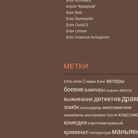
Блог Iv1oWitch
Блоги "Крикунов"
Блог Bob
Блог Norman94
Блог Gulid13
Блог Linnan
Блог Алексея Холодного
МЕТКИ
актеры
Стивен Кинг
КЛУБ-КРИК
боевик
вампиры
вирусы
ведьмы
дра
детектив
выживание
зомби
инопланетяне
зоохоррор
классик
каннибалы
кинопремия Капля
комедия
короткометражный
маньяк
криминал
литература