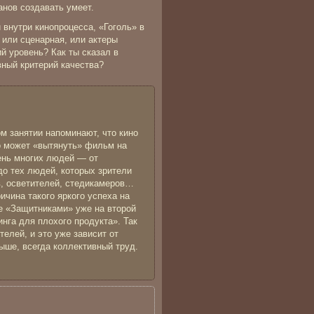
анов создавать умеет.
 внутри кинопроцесса, «Гоголь» в
 или сценарная, или актеры
й уровень? Как ты сказал в
вный критерий качества?
м занятии напоминают, что кино
о может «вытянуть» фильм на
чень многих людей — от
до тех людей, которых зрители
в, осветителей, стедикамеров…
чина такого яркого успеха на
же «Защитниками» уже на второй
инга для плохого продукта». Так
елей, и это уже зависит от
выше, всегда коллективный труд.