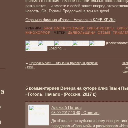
фильмы с похожим набором положительных составляющих
разгоняется – и вместе с собой тащит вперед отечественн
новость. ОК, Гоголь! Продолжай в том же духе!
Страница фильма «Гоголь. Начало» в КЛУБ-КРИКе
РУБРИКА:
БЛОГ DMITRYTHEWIND
,
КРИК-ПРОЕКТЫ
,
КРИК
КИНОХОРРОР
МЕТКИ:
ДЬЯВОЛЬЩИНА
,
ОТЗЫВ
,
ТРИЛЛЕ
(голосовало
Loading ...
←
Призрак мести — отзыв на триллер «Призрак»
«Го
(1991)
э
фил
5 комментариев Вечера на хуторе близ Твын Пы
ма
«Гоголь. Начало» (Россия, 2017 г.)
а
Алексей Петров
03.09.2017 10:40
· Ответить
и
До «Гоголя» по субъективному восприятию
порадовал «Саранчой» и разочаровал «Исп