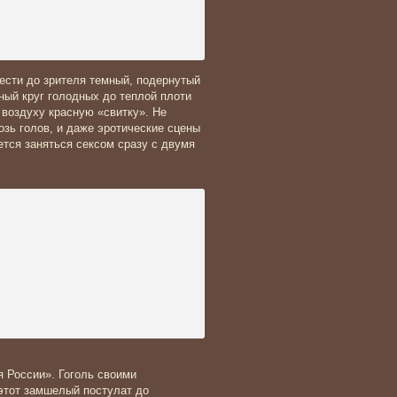
нести до зрителя темный, подернутый
ый круг голодных до теплой плоти
 воздуху красную «свитку». Не
зь голов, и даже эротические сцены
ется заняться сексом сразу с двумя
я России». Гоголь своими
этот замшелый постулат до