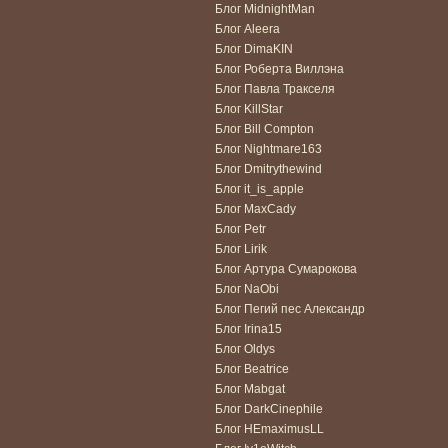
Блог MidnightMan
Блог Aleera
Блог DimaKIN
Блог Роберта Виллэна
Блог Павла Тракселя
Блог KillStar
Блог Bill Compton
Блог Nightmare163
Блог Dmitrythewind
Блог it_is_apple
Блог MaxCady
Блог Petr
Блог Lirik
Блог Артура Сумарокова
Блог NaObi
Блог Пегий пес Александр
Блог Irina15
Блог Oldys
Блог Beatrice
Блог Mabgat
Блог DarkCinephile
Блог HEmaximusLL