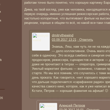
работам точно было понятно, что хорошую картинку Бар
и
Дима, на твой взгляд, уже как человека, находящегося и
и
первую очередь именно успешная режиссерская работа,
настолько колоритные, что вытягивают фильм на высоки
я
рецензии, хорошо в общем-то всё, но какой все-таки гла
dmitrythewind
03.09.2017 13:21
· Ответить
Знаешь, Леш, нам чуть ли не на каждо
— дело коллективное. Очень мало кт
себе в одиночку. Это всегда симбиоз и синергия о
а
продюсеров, режиссера, сценаристов и актеров — 
даже не прочитают в титрах — оператора, гримеро
Умелый маркетинг фильма — возможно, главная при
старте. Но мы все помним, что случилось с теми 
день проката. Как говорится, «нет хорошего маркет
что дальше подключается «сарафанное радио» зрит
качества самого кино, которое, как я уже написал 
Кстати, Петров — хорошая фамилия на афише! 🙂
026
Алексей Петров
03.09.2017 16:01
· Ответить