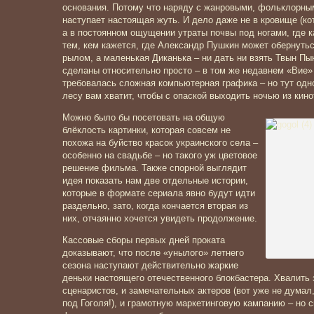
основания. Потому что наряду с жанровыми, фольклорн
наступает настоящая жуть. И дело даже не в кровище (ко
а в постоянном ощущении утраты почвы под ногами, где 
тем, кем кажется, где Александр Пушкин может оберну
рылом, а маленькая Диканька – ни дать ни взять Твын П
сделаны относительно просто – в том же недавнем «Вие
требовалась сложная компьютерная графика – но тут одн
лесу вам хватит, чтобы с опаской выходить ночью из кино
Можно было бы посетовать на общую
блёклость картинки, которая совсем не
похожа на буйство красок украинского села –
особенно на свадьбе – но такого уж цветовое
решение фильма. Также спорной выглядит
идея показать нам две отдельные истории,
которые в формате сериала явно будут идти
раздельно, зато, когда кончается вторая из
них, отчаянно хочется увидеть продолжение.
Кассовые сборы первых дней проката
доказывают, что после «унылого» летнего
сезона наступают действительно жаркие
деньки настоящего отечественного блокбастера. Хвалить 
сценаристов, и замечательных актеров (вот уже не думал
под Гоголя!), и грамотную маркетинговую кампанию – но 