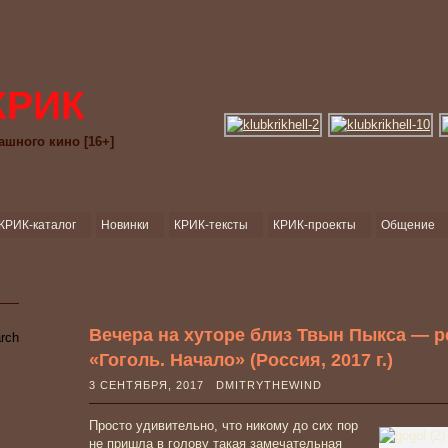
КРИК
ашного кино [16+]
КРИК-каталог
Новинки
КРИК-тексты
КРИК-проекты
Общение
Вечера на хуторе близ Твын Пыкса — р
«Гоголь. Начало» (Россия, 2017 г.)
3 СЕНТЯБРЯ, 2017 DMITRYTHEWIND
Просто удивительно, что никому до сих пор
не пришла в голову такая замечательная