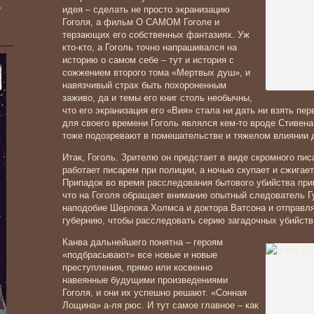
»
идея – сделать не просто экранизацию
Гоголя, а фильм О САМОМ Гоголе и
терзающих его собственных фантазиях. Уж
кто-кто, а Гоголь точно напрашивался на
историю о самом себе – тут и история с
сожжением второго тома «Мертвых душ», и
навязчивый страх быть похороненным
заживо, да и темы его книг столь необычны,
что его экранизация его «Вия» стала ни дать ни взять пе
для своего времени Гоголь являлся кем-то вроде Стивена
тоже подозревают в помешательстве и тяжелом влиянии 
Итак, Гоголь. Зрителю он предстает в виде скромного пис
работает писарем при полиции, а ночью скупает и сжигае
Припадок во время расследования бытового убийства прив
что на Гоголя обращает внимание опытный следователь Г
наподобие Шерлока Холмса и доктора Ватсона и отправл
губернию, чтобы расследовать серию загадочных убийст
Канва дальнейшего понятна – героям
«подбрасывают» все новые и новые
преступления, прямо или косвенно
навеянные будущими произведениями
Гоголя, и они их успешно решают. «Сонная
Лощина» а-ля рюс. И тут самое главное – как