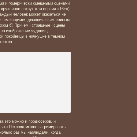
ыми и гомерически смешными сценами
торую явно потрут для версии «16+»),
каждый человек может оказаться не
ться смеющимся демоническим свиным
ыксом 🙂 Причем «страшные» сцены
» на изображение чудовищ
ой покойницы в ночнушке в темном
театра.
за это можно и продюсеров, и
, что Петрова можно загримировать
сколько раз мы наблюдали, когда