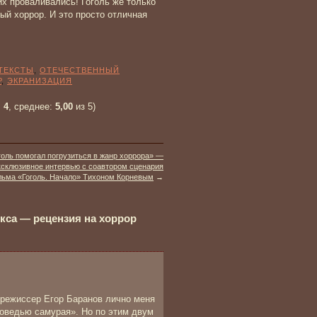
 проваливались! Гоголь же только
ый хоррор. И это просто отличная
-ТЕКСТЫ
,
ОТЕЧЕСТВЕННЫЙ
Р
,
ЭКРАНИЗАЦИЯ
:
4
, среднее:
5,00
из 5)
голь помогал погрузиться в жанр хоррора» —
ксклюзивное интервью с соавтором сценария
ьма «Гоголь. Начало» Тихоном Корневым
→
кса — рецензия на хоррор
 режиссер Егор Баранов лично меня
оведью самурая». Но по этим двум