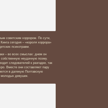
рвым советским хоррором. По сути,
 Кинга сегодня – «короля хоррора»
детских психотравм.
аки – во всех смыслах: днем он
т собственную неудачную поэму.
одит следователей к разгадке, так
уро. Вместе они составляют пару
яются в далекую Полтавскую
в молодых девушек.