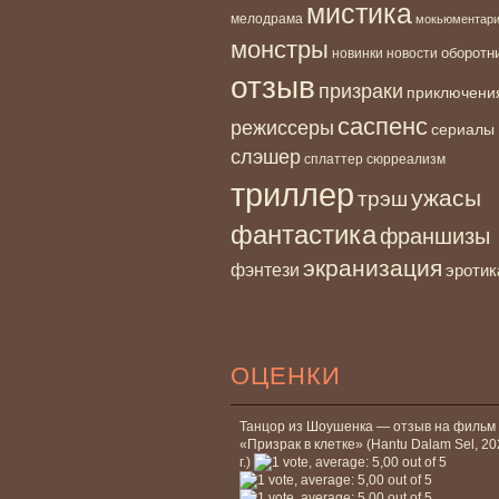
мистика
мелодрама
мокьюментар
монстры
новинки
оборотн
новости
отзыв
призраки
приключени
саспенс
режиссеры
сериалы
слэшер
сплаттер
сюрреализм
триллер
ужасы
трэш
фантастика
франшизы
экранизация
фэнтези
эротик
ОЦЕНКИ
Танцор из Шоушенка — отзыв на фильм
«Призрак в клетке» (Hantu Dalam Sel, 2
г.)