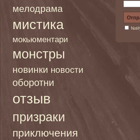
мелодрама
мистика
Noti
мокьюментари
монстры
новинки
новости
оборотни
отзыв
призраки
приключения