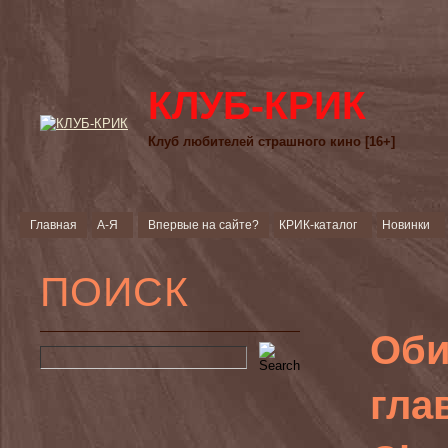
КЛУБ-КРИК
Клуб любителей страшного кино [16+]
Главная
А-Я
Впервые на сайте?
КРИК-каталог
Новинки
ПОИСК
Оби
глав