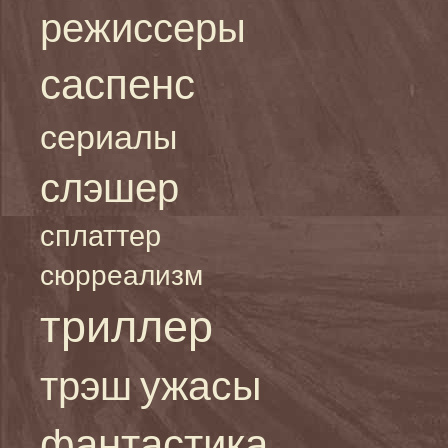
режиссеры
саспенс
сериалы
слэшер
сплаттер
сюрреализм
триллер
ужасы
трэш
фантастика