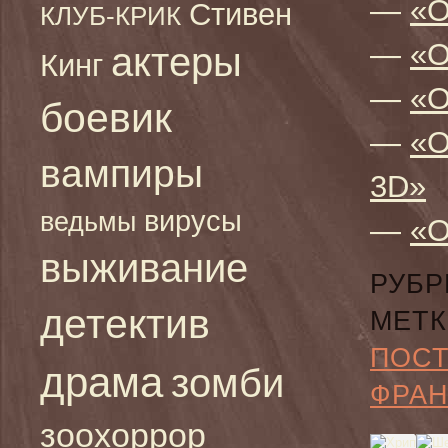
—
«О
Стивен
КЛУБ-КРИК
—
«О
актеры
Кинг
—
«О
боевик
—
«О
вампиры
3D»
вирусы
ведьмы
—
«О
выживание
РУБР
детектив
МЕТК
ПОС
драма
зомби
ФРА
зоохоррор