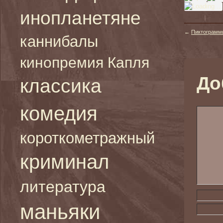
инопланетяне
←
Пиктограммы
каннибалы
кинопремия Капля
До
классика
комедия
короткометражный
криминал
литература
маньяки