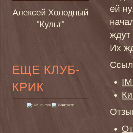
ей ну
Алексей Холодный
нача
"Культ"
ждут
Их ж
Ссыл
ЕЩЕ КЛУБ-
I
КРИК
Ки
Отзы
От