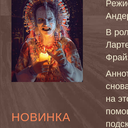
Режис
Анде
В ро
Ларт
Фрай
Анно
снов
на э
помо
НОВИНКА
подс