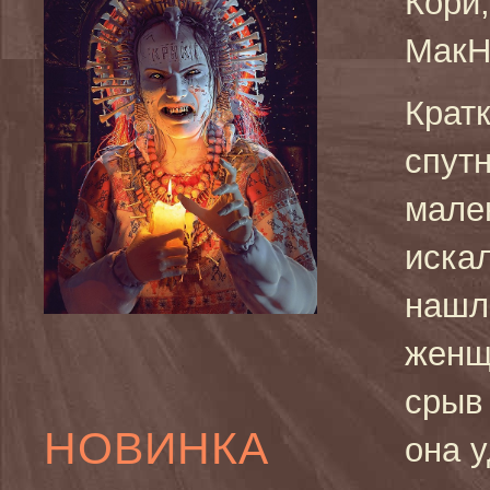
Кори
МакН
Крат
спут
мале
искал
нашл
женщ
срыв 
НОВИНКА
она у