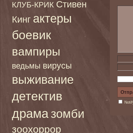
Стивен
КЛУБ-КРИК
актеры
Кинг
боевик
вампиры
вирусы
ведьмы
выживание
детектив
Noti
драма
зомби
зоохоррор