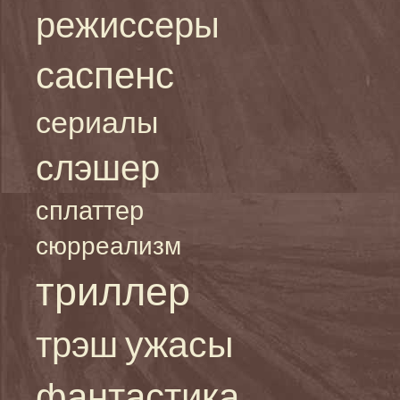
режиссеры
саспенс
сериалы
слэшер
сплаттер
сюрреализм
триллер
ужасы
трэш
фантастика