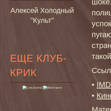
шоке
Алексей Холодный
поли
"Культ"
успо
пугаю
стра
такой
ЕЩЕ КЛУБ-
Ссыл
КРИК
•
IM
•
Кин
Мате