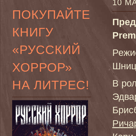
10 М
ПОКУПАЙТЕ
Пред
КНИГУ
Prem
«РУССКИЙ
Режи
ХОРРОР»
Шниц
НА ЛИТРЕС!
В ро
Эдва
Брис
Рича