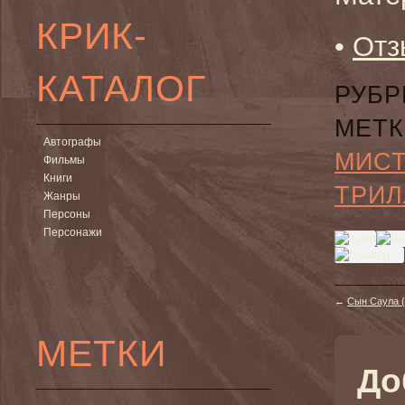
КРИК-
•
Отз
КАТАЛОГ
РУБР
МЕТК
Автографы
МИС
Фильмы
Книги
ТРИЛ
Жанры
Персоны
Персонажи
←
Сын Саула (S
МЕТКИ
До