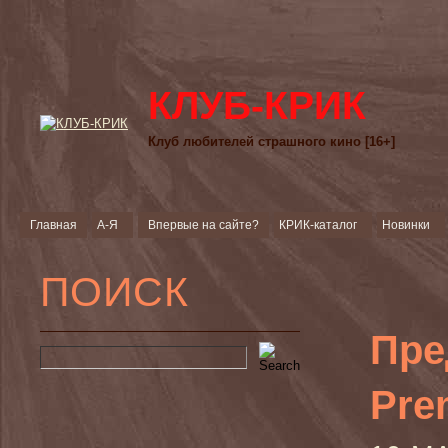
КЛУБ-КРИК
Клуб любителей страшного кино [16+]
Главная
А-Я
Впервые на сайте?
КРИК-каталог
Новинки
ПОИСК
Пре
Pre