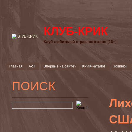
КЛУБ-КРИК
Клуб любителей страшного кино [16+]
Главная
А-Я
Впервые на сайте?
КРИК-каталог
Новинки
ПОИСК
Лих
США