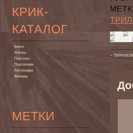
МЕТК
КРИК-
ТРИЛ
КАТАЛОГ
Книги
Жанры
←
Предчувстви
Персоны
Персонажи
Автографы
Фильмы
До
МЕТКИ