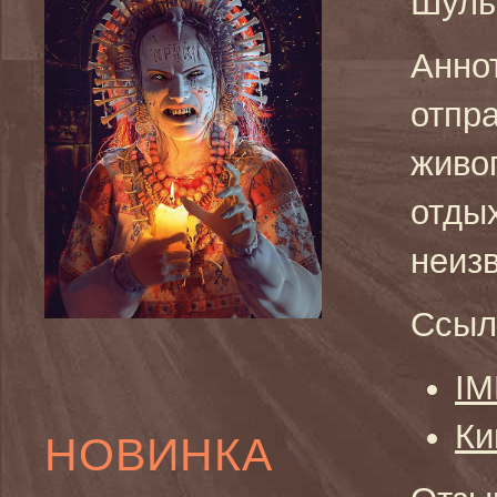
Шуль
Анно
отпр
живоп
отдых
неиз
Ссыл
I
Ки
НОВИНКА