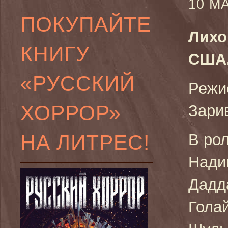
10 М
ПОКУПАЙТЕ
Лихо
КНИГУ
США,
«РУССКИЙ
Режи
ХОРРОР»
Зари
НА ЛИТРЕС!
В ро
Нади
Дадд
Гола