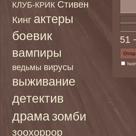
Стивен
КЛУБ-КРИК
актеры
Кинг
боевик
51 
вампиры
Noti
вирусы
ведьмы
выживание
детектив
драма
зомби
зоохоррор