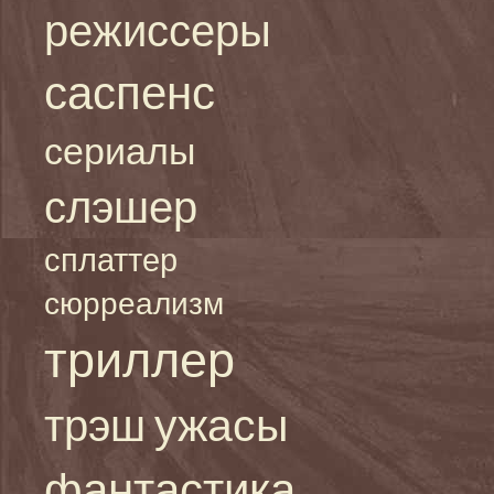
режиссеры
саспенс
сериалы
слэшер
сплаттер
сюрреализм
триллер
ужасы
трэш
фантастика