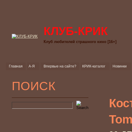
КЛУБ-КРИК
Клуб любителей страшного кино [16+]
Главная
А-Я
Впервые на сайте?
КРИК-каталог
Новинки
ПОИСК
Кос
Tom