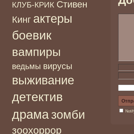
До
Стивен
КЛУБ-КРИК
актеры
Кинг
боевик
вампиры
вирусы
ведьмы
выживание
детектив
драма
зомби
Noti
зоохоррор