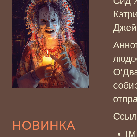
Сид 
Кэтр
Джей
Аннот
людо
О’Дв
соби
отпр
Ссыл
НОВИНКА
I