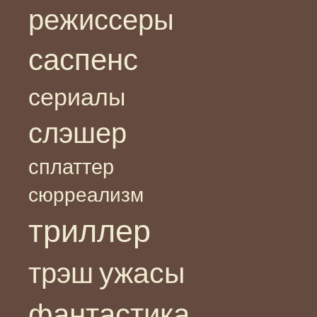
режиссеры
саспенс
сериалы
слэшер
сплаттер
сюрреализм
триллер
ужасы
трэш
фантастика