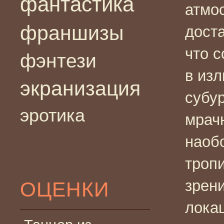
фантастика
атмо
франшизы
дост
что с
фэнтези
в из
экранизация
субу
эротика
мрач
наобо
тропи
зрен
ОЦЕНКИ
локац