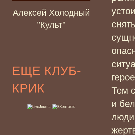
устои
Алексей Холодный
снят
"Культ"
сущн
опас
ситу
ЕЩЕ КЛУБ-
герое
КРИК
Тем 
и бел
люди
жерт