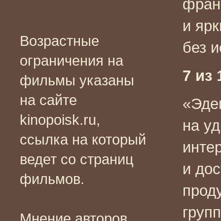
фран
и яр
Возрастные
без 
ограничения на
7 из 
фильмы указаны
на сайте
«Эде
kinopoisk.ru,
на у
ссылка на который
инте
ведет со страниц
и до
фильмов.
прод
груп
Мнение авторов