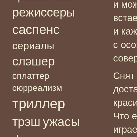
и мож
режиссеры
вста
саспенс
и ка
с ос
сериалы
сове
слэшер
Снят
сплаттер
сюрреализм
дост
триллер
краси
Что 
ужасы
трэш
играе