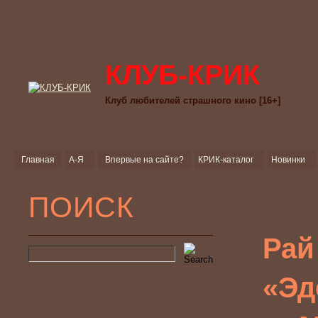
КЛУБ-КРИК
Клуб любителей страшного кино [16+]
Главная
А-Я
Впервые на сайте?
КРИК-каталог
Новинки
ПОИСК
Рай
«Эде