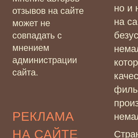
но и 
отзывов на сайте
на с
может не
безус
совпадать с
мнением
нема
администрации
кото
сайта.
каче
филь
прои
РЕКЛАМА
нема
НА САЙТЕ
Стра