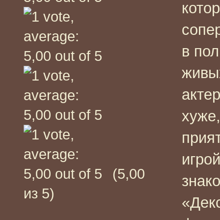
кото
сопер
в по
живы
акте
хуже,
прия
игрой
(5,00
знак
из 5)
«Дек