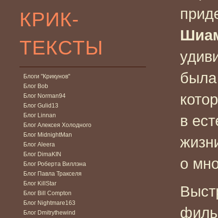
прид
КРИК-
Шиа
ТЕКСТЫ
удив
была
Блоги "Крикунов"
Блог Bob
кото
Блог Norman94
Блог Gulid13
Блог Linnan
в ест
Блог Алексея Холодного
Блог MidnightMan
жизн
Блог Aleera
Блог DimaKIN
о мн
Блог Роберта Виллэна
Блог Павла Тракселя
Блог KillStar
Выст
Блог Bill Compton
Блог Nightmare163
фил
Блог Dmitrythewind