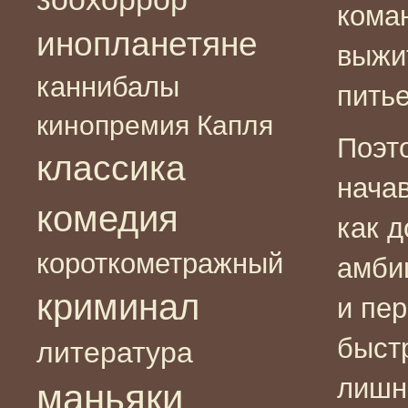
кома
инопланетяне
выжи
каннибалы
пить
кинопремия Капля
Поэт
классика
нача
комедия
как д
короткометражный
амби
криминал
и пе
быст
литература
лишне
маньяки