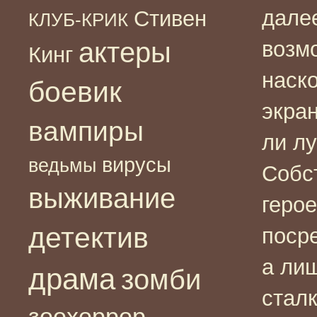
дале
Стивен
КЛУБ-КРИК
актеры
возм
Кинг
наск
боевик
экра
вампиры
ли лу
вирусы
ведьмы
Собс
выживание
геро
детектив
поср
а лиш
драма
зомби
стал
зоохоррор