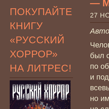
— M
ПОКУПАЙТЕ
27 Н
КНИГУ
Авт
«РУССКИЙ
Чело
ХОРРОР»
был 
по о
НА ЛИТРЕС!
и по
всев
но и