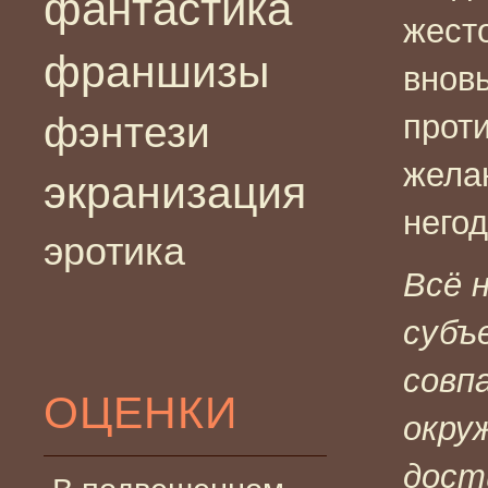
фантастика
жест
франшизы
внов
прот
фэнтези
желан
экранизация
него
эротика
Всё 
субъ
совп
ОЦЕНКИ
окру
дост