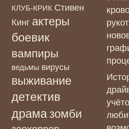
Стивен
КЛУБ-КРИК
кров
актеры
Кинг
руко
ново
боевик
граф
вампиры
проце
вирусы
ведьмы
Исто
выживание
драй
детектив
учёт
драма
зомби
люби
возм
зоохоррор