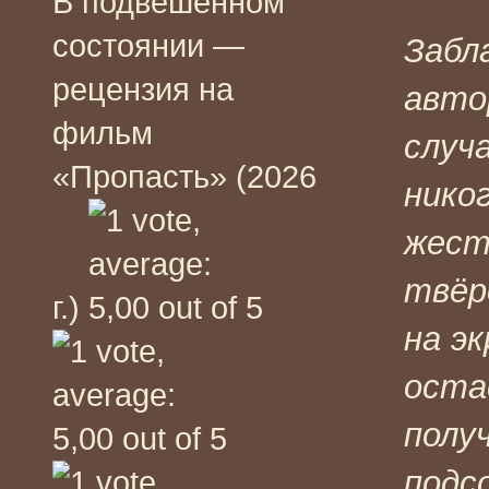
В подвешенном
состоянии —
Забл
рецензия на
авто
фильм
случ
«Пропасть» (2026
нико
жест
твёр
г.)
на э
оста
полу
подс