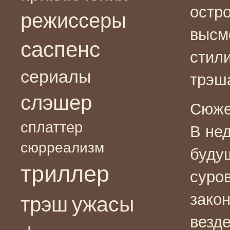
остр
режиссеры
высм
саспенс
стил
сериалы
трэш
слэшер
Сюже
сплаттер
В не
сюрреализм
буду
триллер
суро
зако
ужасы
трэш
везд