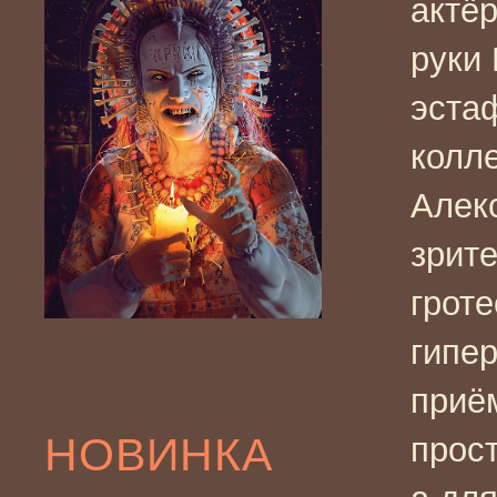
актё
руки
эста
колл
Алек
зрите
грот
гипе
приё
НОВИНКА
прост