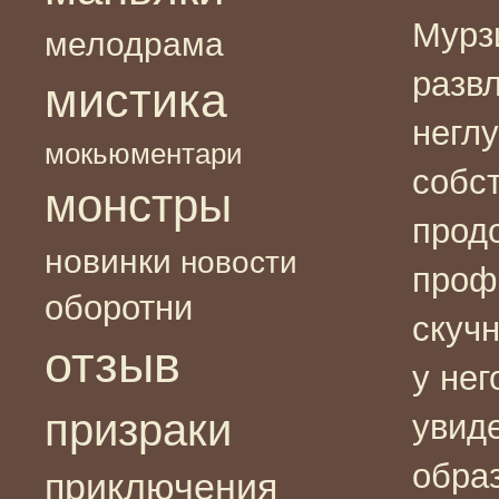
Мурз
мелодрама
разв
мистика
негл
мокьюментари
собс
монстры
прод
новинки
новости
проф
оборотни
скуч
отзыв
у не
призраки
увиде
обра
приключения