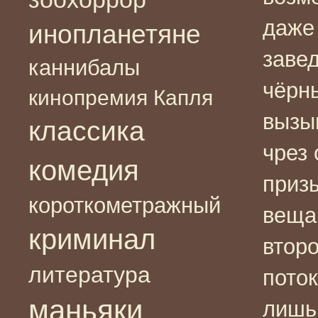
даже
инопланетяне
заве
каннибалы
чёрны
кинопремия Капля
вызыв
классика
чрез
комедия
приз
короткометражный
вещам
криминал
второ
литература
пото
маньяки
лишь