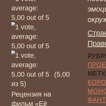
эмоц
окру
Стра
Прав
РУБР
ПРО
МЕТК
(5,00
КОР
из 5)
МОН
Рецензия на
ФАНТ
фильм «Её