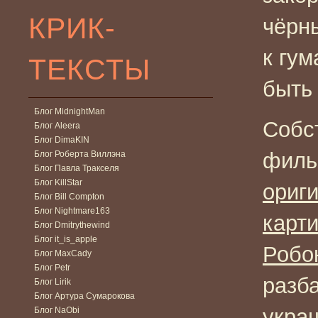
КРИК-
чёрн
к гум
ТЕКСТЫ
быть
Блог MidnightMan
Собс
Блог Aleera
Блог DimaKIN
филь
Блог Роберта Виллэна
Блог Павла Тракселя
Блог KillStar
ориг
Блог Bill Compton
Блог Nightmare163
карти
Блог Dmitrythewind
Блог it_is_apple
Робо
Блог MaxCady
Блог Petr
разб
Блог Lirik
Блог Артура Сумарокова
укра
Блог NaObi