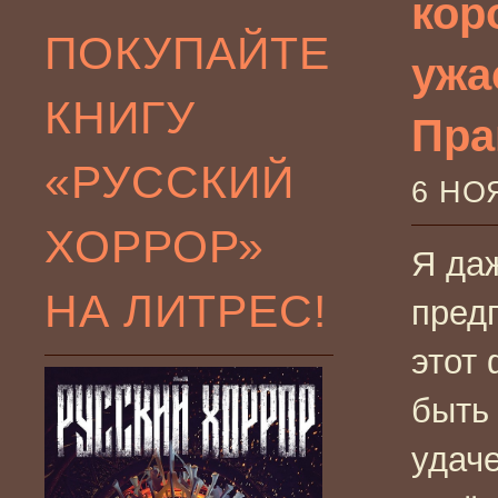
кор
ПОКУПАЙТЕ
ужа
КНИГУ
Пра
«РУССКИЙ
6 НО
ХОРРОР»
Я да
НА ЛИТРЕС!
предп
этот
быть
удач