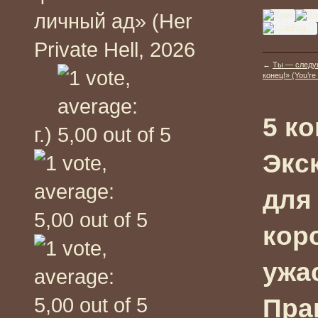
личный ад» (Her
Private Hell, 2026
←
Ты — следу
конец!» (You’re
5 к
г.)
Экс
для
кор
ужа
Прав