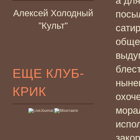
а дл
Алексей Холодный
посы
"Культ"
сати
обще
выду
блес
ЕЩЕ КЛУБ-
ныне
КРИК
охоч
мора
испо
закор