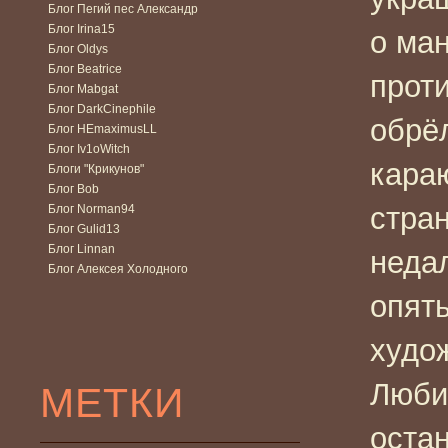
Блог Пегий пес Александр
Блог Irina15
о ма
Блог Oldys
Блог Beatrice
проти
Блог Mabgat
Блог DarkCinephile
обрё
Блог HEmaximusLL
Блог Iv1oWitch
кара
Блоги "Крикунов"
Блог Bob
стра
Блог Norman94
Блог Gulid13
Блог Linnan
неда
Блог Алексея Холодного
опят
худо
Люби
МЕТКИ
оста