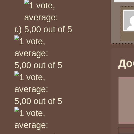
г.)
До