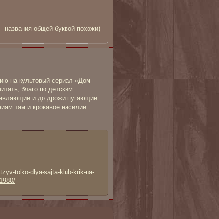
— названия общей буквой похожи)
зию на культовый сериал «Дом
тать, благо по детским
тавляющие и до дрожи пугающие
иям там и кровавое насилие
tzyv-tolko-dlya-sajta-klub-krik-na-
1980/