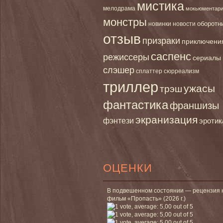
мистика
мелодрама
мокьюментар
монстры
новинки
оборотн
новости
отзыв
призраки
приключени
саспенс
режиссеры
сериалы
слэшер
сплаттер
сюрреализм
триллер
ужасы
трэш
фантастика
франшизы
экранизация
фэнтези
эротик
ОЦЕНКИ
В подвешенном состоянии — рецензия 
фильм «Пропасть» (2026 г.)