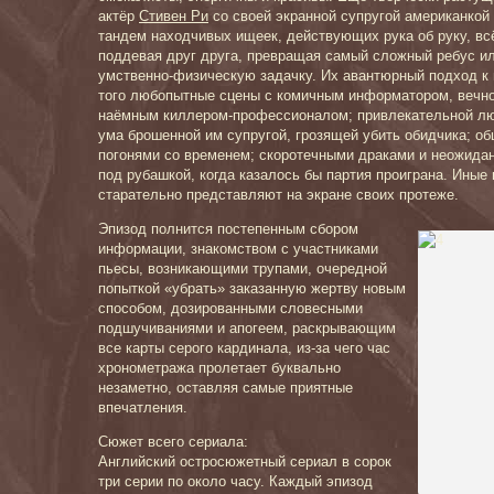
актёр
Стивен Ри
со своей экранной супругой американкой
тандем находчивых ищеек, действующих рука об руку, вс
поддевая друг друга, превращая самый сложный ребус и
умственно-физическую задачку. Их авантюрный подход к 
того любопытные сцены с комичным информатором, вечно
наёмным киллером-профессионалом; привлекательной лю
ума брошенной им супругой, грозящей убить обидчика; о
погонями со временем; скоротечными драками и неожид
под рубашкой, когда казалось бы партия проиграна. Иные 
старательно представляют на экране своих протеже.
Эпизод полнится постепенным сбором
информации, знакомством с участниками
пьесы, возникающими трупами, очередной
попыткой «убрать» заказанную жертву новым
способом, дозированными словесными
подшучиваниями и апогеем, раскрывающим
все карты серого кардинала, из-за чего час
хронометража пролетает буквально
незаметно, оставляя самые приятные
впечатления.
Сюжет всего сериала:
Английский остросюжетный сериал в сорок
три серии по около часу. Каждый эпизод