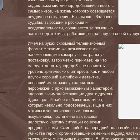
седовласый миллионер, добившийся всего с
самых низов, на жизнь которого совершается
неудачное покушение. Его сынок – баловень
судьбы, выросший в роскоши и
вседозволенности, обращается за помощью
частного детектива, работающего на пару со своей супру
Имея на руках скромный телевизионный
формат с такими же возможностями,
напоминающими камерную театральную
постановку, автор чётко понимает, на что
следует делать упор, дабы не понижать
уровень зрительского интереса. Как и любой
другой хороший английский детектив,
сценарий имеет массу колоритных
персонажей с ярко выраженным характером,
здорово взаимодействующих друг с другом.
Здесь целый набор любопытных типов,
которых невольно подозреваешь, ища в них
мотивы к запланированным новым
покушениям, постепенно выстраивая
целостную картину ситуации со всеми
предпосылками. Само собой, на передний план выбивают
убийстве герои, организовавшие семейный подряд частны
смекалисты, энергичны и красивы. Ещё творчески растущ