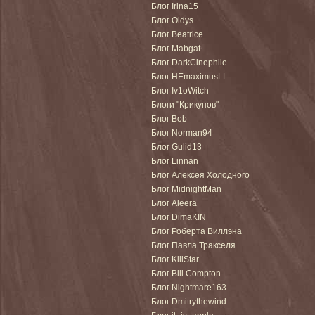
Блог Irina15
Блог Oldys
Блог Beatrice
Блог Mabgat
Блог DarkCinephile
Блог HEmaximusLL
Блог Iv1oWitch
Блоги "Крикунов"
Блог Bob
Блог Norman94
Блог Gulid13
Блог Linnan
Блог Алексея Холодного
Блог MidnightMan
Блог Aleera
Блог DimaKIN
Блог Роберта Виллэна
Блог Павла Тракселя
Блог KillStar
Блог Bill Compton
Блог Nightmare163
Блог Dmitrythewind