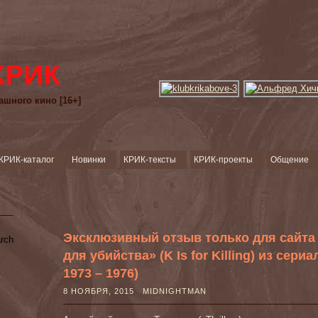
КРИК
ашного кино [16+]
КРИК-каталог
Новинки
КРИК-тексты
КРИК-проекты
Общение
Эксклюзивный отзыв только для сайта
для убийства» (K Is for Killing) из сериа
1973 – 1976)
8 НОЯБРЯ, 2015 MIDNIGHTMAN