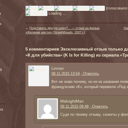
и
(голосовало
Loading ...
и
я
←
Подставить другую щеку?… — отзыв на фильм
На
«Желание мести» (Straightheads, 2007 г.)
5 комментариев Эксклюзивный отзыв только дл
«К для убийства» (K Is for Killing) из сериала «Три
Linnan
а
08.11.2015 13:54
· Ответить
Вот не знаю почему, но из-за названия поя
французским «К», который перевели «Под 
MidnightMan
09.11.2015 09:48
· Ответить
на
Судя по твоему отзыву, сюжеты у фи