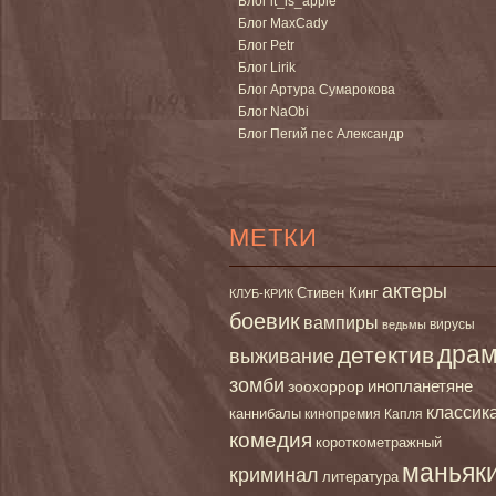
Блог it_is_apple
Блог MaxCady
Блог Petr
Блог Lirik
Блог Артура Сумарокова
Блог NaObi
Блог Пегий пес Александр
МЕТКИ
актеры
Стивен Кинг
КЛУБ-КРИК
боевик
вампиры
вирусы
ведьмы
дра
детектив
выживание
зомби
инопланетяне
зоохоррор
классик
каннибалы
кинопремия Капля
комедия
короткометражный
маньяк
криминал
литература