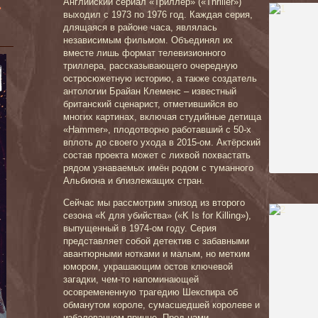
Английский сериал «Триллер» («Thriller»)
»
выходил с 1973 по 1976 год. Каждая серия,
длящаяся в районе часа, являлась
независимым фильмом. Объединял их
вместе лишь формат телевизионного
триллера, рассказывающего очередную
остросюжетную историю, а также создатель
антологии Брайан Клеменс – известный
британский сценарист, отметившийся во
многих картинах, включая студийные детища
«Hammer», плодотворно работавший с 50-х
вплоть до своего ухода в 2015-ом. Актёрский
состав проекта может с лихвой похвастать
рядом узнаваемых имён родом с туманного
Альбиона и близлежащих стран.
Сейчас мы рассмотрим эпизод из второго
сезона «К для убийства» («K Is for Killing»),
выпущенный в 1974-ом году. Серия
представляет собой детектив с забавными
авантюрными нотками и малым, но метким
юмором, украшающим остов ключевой
загадки, чем-то напоминающей
осовремененную трагедию Шекспира об
обманутом короле, сумасшедшей королеве и
избалованном принце. Пред нами