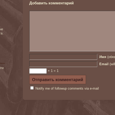
Добавить комментарий
не
та.
Имя
(обяз
Email
(wil
йте
× 1 = 1
Notify me of followup comments via e-mail