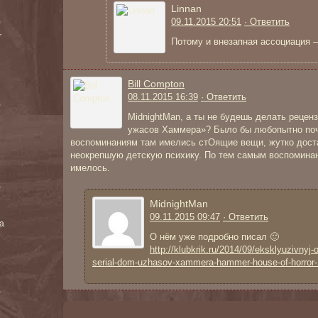
Linnan
09.11.2015 20:51
· Ответить
)
r
Потому и внезапная ассоциация 
Bill Compton
08.11.2015 16:39
· Ответить
)
MidnightMan, а ты не будешь делать рецен
ужасов Хаммера»? Было бы любопытно почи
воспоминаниям там имелись стОящие вещи, жутко дос
неокрепшую детскую психику. По тем самым воспоминан
имелось.
)
MidnightMan
09.11.2015 09:47
· Ответить
ea
О нём уже подробно писал 🙂
http://klubkrik.ru/2014/09/eksklyuzivnyj-o
serial-dom-uzhasov-xammera-hammer-house-of-horror-
)