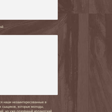
гой…
ся наши незаинтересованные в
х сыщиков, которые молоды,
ий, но уже одарённый ирландский