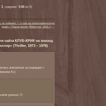
:
3
, среднее:
5,00
из 5)
с не поймают — отзыв на порнографическую
драму «Трахни меня» (Baise-moi, 2000 г.)
→
я сайта КЛУБ-КРИК на эпизод
ллер» (Thriller, 1973 – 1976)
вилась внезапная ассоциация с
именем К»)
льмов разные 🙂