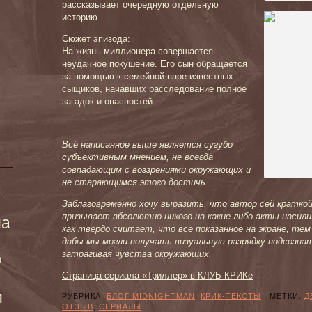
рассказывает очередную отдельную
историю.
Сюжет эпизода:
На жизнь миллионера совершается
неудачное покушение. Его сын обращается
за помощью к семейной паре известных
сыщиков, начавших расследование полное
загадок и опасностей…
Всё написанное выше является сугубо
субъективным мнением, не всегда
совпадающим с воззрениями окружающих и
не старающимся этого достичь.
Заблаговременно хочу выразить, что автор сей краткой
призывает абсолютно никого на какие-либо акты насили
ма
как твёрдо считает, что всё показанное на экране, те
дабы мы могли получать визуальную разрядку подсозна
затрагивая чувства окружающих.
а
Страница сериала «Триллер» в КЛУБ-КРИКе
и
РУБРИКА:
БЛОГ MIDNIGHTMAN
,
КРИК-ТЕКСТЫ
МЕТКИ:
Д
ОТЗЫВ
,
СЕРИАЛЫ