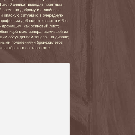
 Гэйл Ханникат выводят приятный
ё время по-доброму и с любовью
ли опасную ситуацию в очередную
профессии добавляет красок в и без
 дрожащим, как осиновый лист;
бовницей миллионера; выжившей из
бщим обсуждением зацепок на диване;
анными появлениями бронежилетов
из актёрского состава тоже