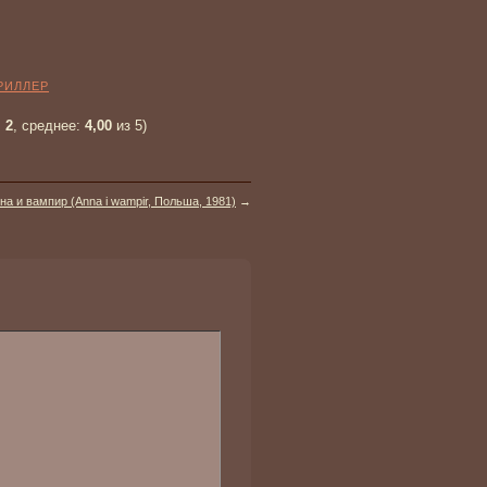
РИЛЛЕР
:
2
, среднее:
4,00
из 5)
на и вампир (Anna i wampir, Польша, 1981)
→