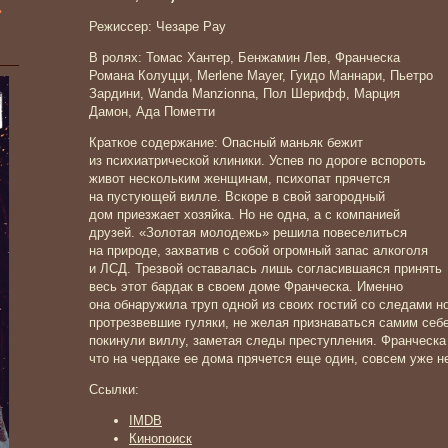
»
Режиссер: Чезаре Рау
В ролях: Томас Хантер, Бенжамин Лев, Франческа
Романа Колуцци, Merlene Mayer, Гуидо Маннари, Пьетро
Зардини, Wanda Manzionna, Пол Шерифф, Марция
Дамон, Ада Пометти
Краткое содержание: Опасный маньяк бежит
из психиатрической клиники. Успев по дороге вспороть
живот нескольким женщинам, психопат прячется
на пустующей вилле. Вскоре в свой загородный
дом приезжает хозяйка. Но не одна, а с компанией
друзей. «Золотая молодежь» решила повеселиться
на природе, захватив с собой огромный запас алкоголя
и ЛСД. Трезвой оставалась лишь согласившаяся принять
весь этот бардак в своем доме Франческа. Именно
она обнаружила труп одной из своих гостий со следами н
протрезвевшие гуляки, не желая признаваться самим себе,
покинули виллу, заметая следы преступления. Франческа 
что на чердаке ее дома прячется еще один, совсем уже 
Ссылки:
IMDB
Кинопоиск