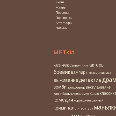
Книги
Жанры
Персоны
Персонажи
Автографы
Фильмы
МЕТКИ
актеры
Стивен Кинг
КЛУБ-КРИК
боевик
вампиры
вирусы
ведьмы
дра
детектив
выживание
зомби
инопланетяне
зоохоррор
классик
каннибалы
кинопремия Капля
комедия
короткометражный
маньяк
криминал
литература
мистика