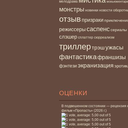
мелодрама
мокьюментар
монстры
новинки
оборотн
новости
отзыв
призраки
приключени
саспенс
режиссеры
сериалы
слэшер
сплаттер
сюрреализм
триллер
ужасы
трэш
фантастика
франшизы
экранизация
фэнтези
эротик
ОЦЕНКИ
В подвешенном состоянии — рецензия 
фильм «Пропасть» (2026 г.)