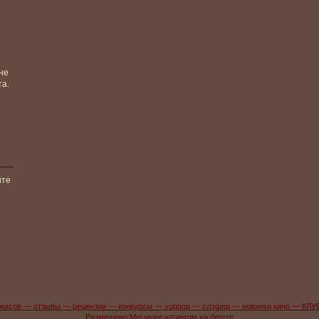
не
та.
йте
жасов — отзывы — рецензии — конкурсы — хоррор — слэшер — новинки кино — КЛУ
Размещено Мегаконсалтингом на бегете