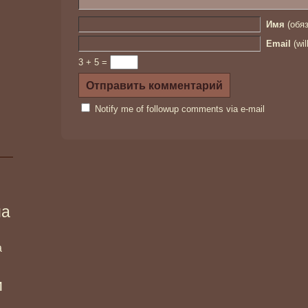
Имя
(обяз
Email
(wil
3 + 5 =
Notify me of followup comments via e-mail
ма
а
и