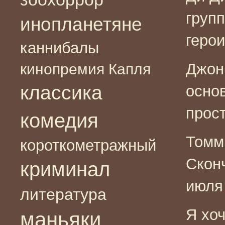
груп
инопланетяне
герои
каннибалы
Джон
кинопремия Капля
классика
основ
прост
комедия
Томм
короткометражный
Скон
криминал
июля 
литература
Я хо
маньяки