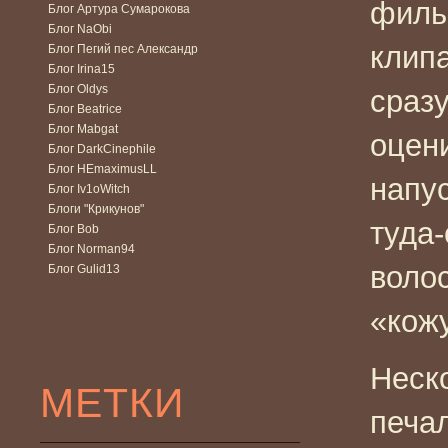
филь
Блог Артура Сумарокова
Блог NaObi
клип
Блог Пегий пес Александр
Блог Irina15
Блог Oldys
сразу
Блог Beatrice
Блог Mabgat
оцен
Блог DarkCinephile
Блог HEmaximusLL
напу
Блог Iv1oWitch
Блоги "Крикунов"
туда
Блог Bob
Блог Norman94
воло
Блог Gulid13
«кож
Неск
МЕТКИ
печа