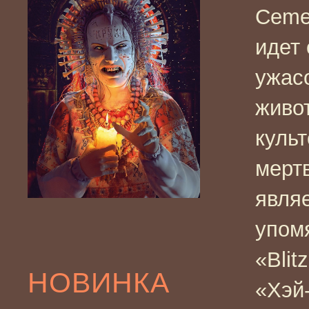
Cemet
идет
ужас
живо
куль
мерт
являе
упом
«Blit
НОВИНКА
«Хэй