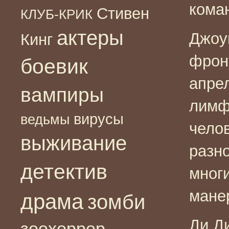
кома
Стивен
КЛУБ-КРИК
актеры
Джоу
Кинг
фрон
боевик
апрел
вампиры
лимф
вирусы
ведьмы
чело
выживание
разно
детектив
мног
манер
драма
зомби
Ди Д
зоохоррор