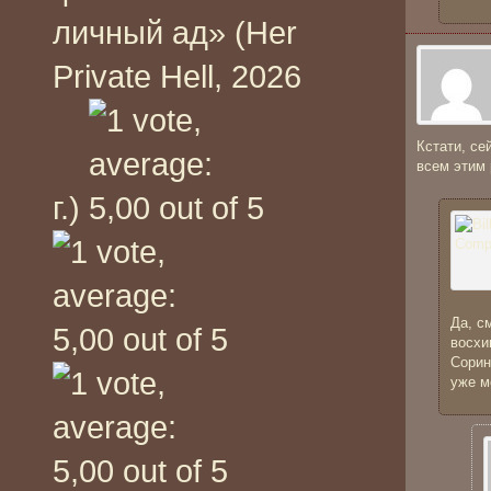
личный ад» (Her
Private Hell, 2026
Кстати, се
всем этим
г.)
Да, с
восхи
Сорин
уже м