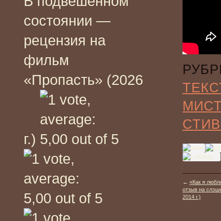
В подвешенном
состоянии —
рецензия на
фильм
РУБР
«Пропасть» (2026
ТЕКС
МИС
СТИВ
г.)
←
«Как я любл
отзыв на слэше
2014 г.)