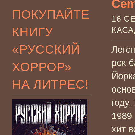
Cem
ПОКУПАЙТЕ
16 С
КНИГУ
КАС
«РУССКИЙ
Леге
рок б
ХОРРОР»
Йорк
НА ЛИТРЕС!
осно
году,
1989 
хит в