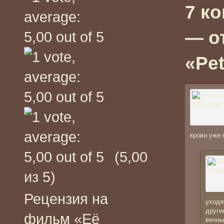
7 к
— о
«Pe
крови уже
(5,00
из 5)
Рецензия на
уходя
други
фильм «Её
вечны