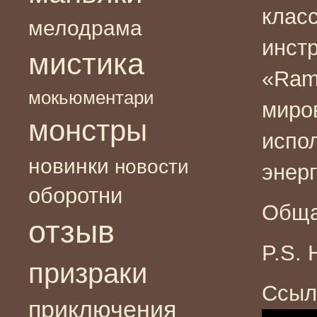
клас
мелодрама
инст
мистика
«Ram
мокьюментари
миро
монстры
испо
новинки
новости
энер
оборотни
Обща
отзыв
P.S.
призраки
Ссыл
приключения