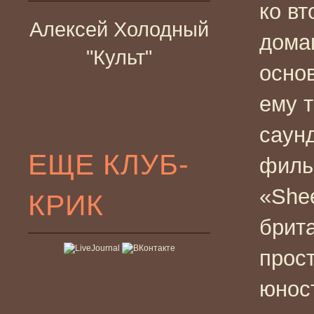
ко в
Алексей Холодный
дома
"Культ"
осно
ему т
саун
ЕЩЕ КЛУБ-
филь
«Shee
КРИК
брит
прост
юност