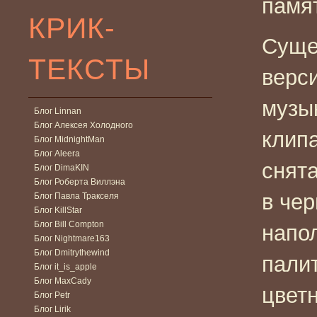
памят
КРИК-
Суще
ТЕКСТЫ
верс
музы
Блог Linnan
Блог Алексея Холодного
клип
Блог MidnightMan
Блог Aleera
снят
Блог DimaKIN
Блог Роберта Виллэна
в чер
Блог Павла Тракселя
Блог KillStar
Блог Bill Compton
напо
Блог Nightmare163
Блог Dmitrythewind
пали
Блог it_is_apple
Блог MaxCady
цветн
Блог Petr
Блог Lirik