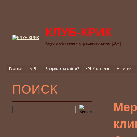
КЛУБ-КРИК
Клуб любителей страшного кино [16+]
Главная
А-Я
Впервые на сайте?
КРИК-каталог
Новинки
ПОИСК
Мер
кли