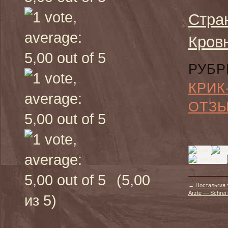
Стра
Кров
РУБР
КРИК
ОТЗ
(5,00
←
Ностальгия 
Ärzte — Schrei
из 5)