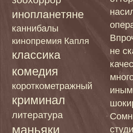
насил
инопланетяне
опер
каннибалы
Впро
кинопремия Капля
не с
классика
качес
комедия
мног
короткометражный
иным
криминал
шокир
литература
Сомн
маньяки
студи