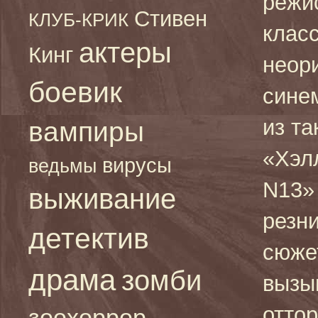
режи
Стивен
КЛУБ-КРИК
класс
актеры
Кинг
неор
боевик
сине
из та
вампиры
«Хэл
вирусы
ведьмы
N13»
выживание
резн
детектив
сюже
драма
зомби
вызы
отто
зоохоррор