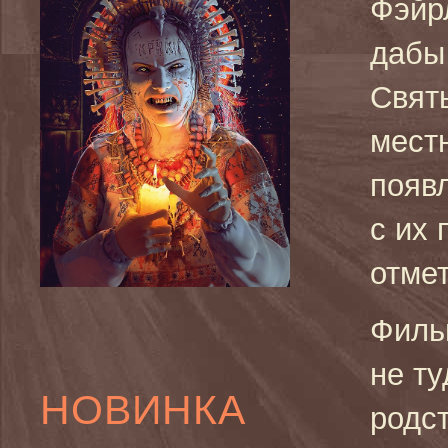
Фэйр
дабы
Свят
мест
появ
с их
отме
Филь
не ту
НОВИНКА
родст