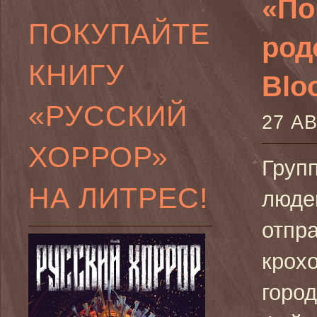
«По
ПОКУПАЙТЕ
род
КНИГУ
Bloo
«РУССКИЙ
27 А
ХОРРОР»
Груп
НА ЛИТРЕС!
люде
отпр
крох
горо