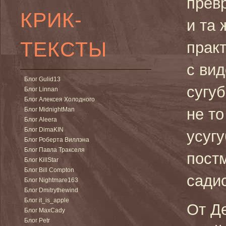
прев
КРИК-
и та 
ТЕКСТЫ
практ
с вид
Блог Gulid13
сугуб
Блог Linnan
Блог Алексея Холодного
не то
Блог MidnightMan
Блог Aleera
Блог DimaKIN
усугу
Блог Роберта Виллэна
Блог Павла Тракселя
пост
Блог KillStar
Блог Bill Compton
сади
Блог Nightmare163
Блог Dmitrythewind
Блог it_is_apple
От Д
Блог MaxCady
Блог Petr