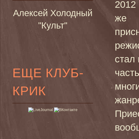
2012 
Алексей Холодный
же
"Культ"
прис
режи
стал
ЕЩЕ КЛУБ-
част
мног
КРИК
жанр
Прие
вооб