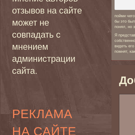
отзывов на сайте
пойми чего
может не
бы это был
понял, но 
совпадать с
Я представ
собственно
мнением
видеть его
помнят, ка
администрации
сайта.
До
РЕКЛАМА
НА САЙТЕ