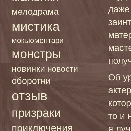
даже
мелодрама
заин
мистика
мате
мокьюментари
масте
монстры
получ
новинки
новости
Об у
оборотни
актер
отзыв
кото
призраки
то и 
приключения
я лу