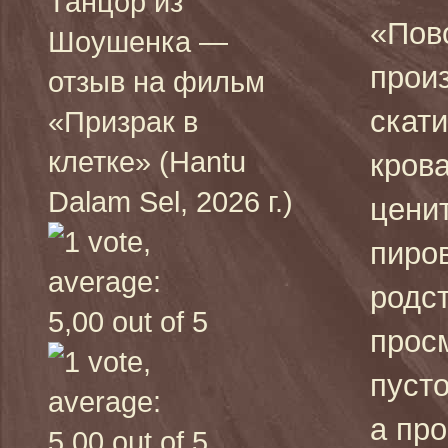
Танцор из
«Пово
Шоушенка —
прои
отзыв на фильм
скати
«Призрак в
клетке» (Hantu
кров
Dalam Sel, 2026 г.)
цени
пиров
родс
прос
пусто
а про