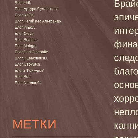
Брай
Блог Lirik
Блог Артура Сумарокова
эпиче
Блог NaObi
Блог Пегий пес Александр
Блог Irina15
инте
Блог Oldys
Блог Beatrice
фина
Блог Mabgat
Блог DarkCinephile
следо
Блог HEmaximusLL
Блог Iv1oWitch
благ
Блоги "Крикунов"
Блог Bob
осно
Блог Norman94
хорр
непл
МЕТКИ
канн