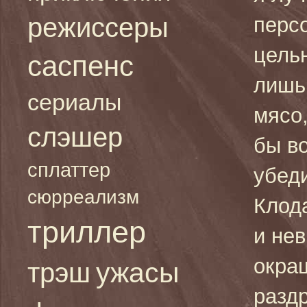
режиссеры
перс
цель
саспенс
лишь
сериалы
мясо,
слэшер
бы в
сплаттер
убед
сюрреализм
Клод
триллер
и не
окра
ужасы
трэш
разд