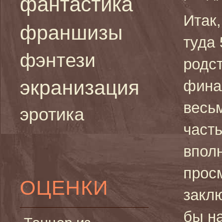
фантастика
Итак,
франшизы
туда 
фэнтези
родс
экранизация
фина
весь
эротика
част
впол
прос
ОЦЕНКИ
закл
бы на