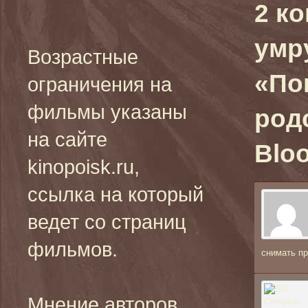
2 к
умр
Возрастные
«По
ограничения на
фильмы указаны
родс
на сайте
Bloo
kinopoisk.ru,
ссылка на который
ведет со страниц
фильмов.
снимать п
Мнение авторов