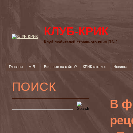
КЛУБ-КРИК
Клуб любителей страшного кино [16+]
Главная
А-Я
Впервые на сайте?
КРИК-каталог
Новинки
ПОИСК
В ф
рец