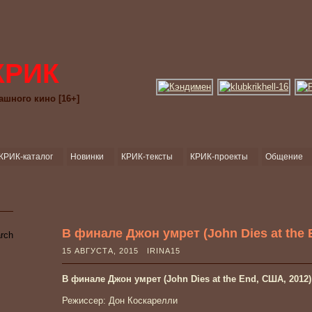
КРИК
ашного кино [16+]
КРИК-каталог
Новинки
КРИК-тексты
КРИК-проекты
Общение
В финале Джон умрет (John Dies at the 
15 АВГУСТА, 2015 IRINA15
В финале Джон умрет (John Dies at the End, США, 2012)
Режиссер: Дон Коскарелли