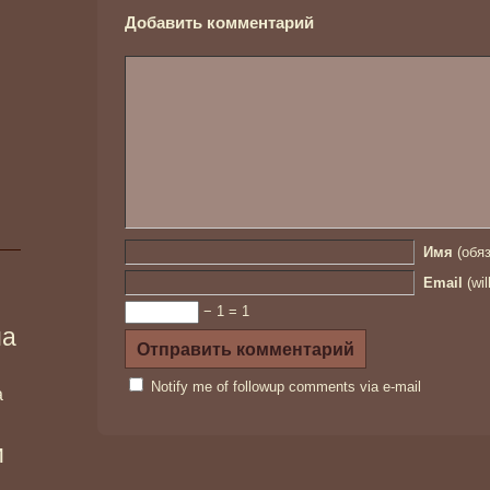
Добавить комментарий
Имя
(обяз
Email
(wil
− 1 = 1
ма
Notify me of followup comments via e-mail
а
и