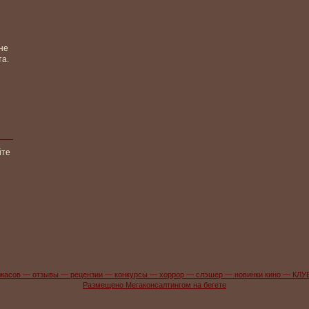
не
та.
йте
жасов — отзывы — рецензии — конкурсы — хоррор — слэшер — новинки кино — КЛУ
Размещено Мегаконсалтингом на бегете