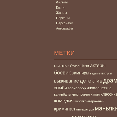
Фильмы
Книги
Жанры
Персоны
Персонажи
Автографы
МЕТКИ
актеры
Стивен Кинг
КЛУБ-КРИК
боевик
вампиры
вирусы
ведьмы
дра
детектив
выживание
зомби
инопланетяне
зоохоррор
классик
каннибалы
кинопремия Капля
комедия
короткометражный
маньяк
криминал
литература
мистика