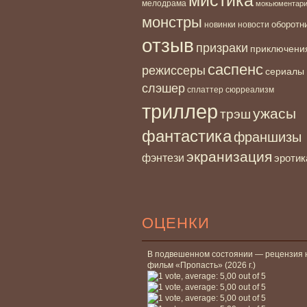
мелодрама
мокьюментар
монстры
новинки
оборотн
новости
отзыв
призраки
приключени
саспенс
режиссеры
сериалы
слэшер
сплаттер
сюрреализм
триллер
ужасы
трэш
фантастика
франшизы
экранизация
фэнтези
эротик
ОЦЕНКИ
В подвешенном состоянии — рецензия 
фильм «Пропасть» (2026 г.)