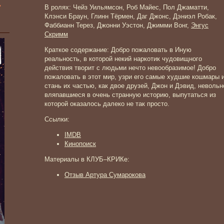
»
В ролях: Чейз Уильямсон, Роб Майес, Пол Джаматти,
Клэнси Браун, Глинн Тёрмен, Даг Джонс, Дэниэл Робак,
Фаббианн Терез, Джонни Уэстон, Джимми Вонг,
Энгус
Скримм
Краткое содержание: Добро пожаловать в Иную
реальность, в которой некий наркотик чудовищного
действия творит с людьми нечто невообразимое! Добро
пожаловать в этот мир, узри его самые худшие кошмары 
стань их частью, как двое друзей, Джон и Дэвид, невольн
вляпавшиеся в очень странную историю, выпутаться из
которой оказалось далеко не так просто.
Ссылки:
IMDB
Кинопоиск
Материалы в КЛУБ–КРИКе:
Отзыв Артура Сумарокова