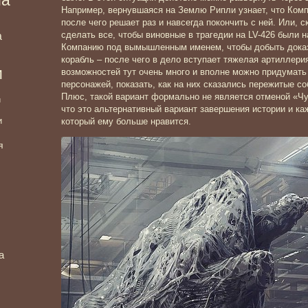
Например, вернувшаяся на Землю Рипли узнает, что Комп
после чего решает раз и навсегда покончить с ней. Или,
а
сделать все, чтобы виновные в трагедии на LV-426 были н
Компанию под вымышленным именем, чтобы добыть доказ
корабль – после чего в дело вступает тяжелая артиллер
и
возможностей тут очень много и вполне можно придумать 
персонажей, показать, как на них сказались пережитые со
Плюс, такой вариант формально не является отменой «Чу
и
что это альтернативный вариант завершения истории и к
и
который ему больше нравится.
я
а