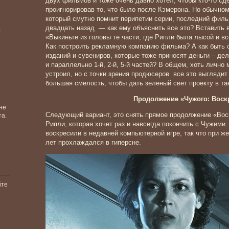
двух фильмов и тоже очень давно хотел, чтобы кто-то с
проигнорировав то, что было после Кэмерона. Но обычном
который смутно помнит перипетии серии, последний филь
двадцать назад — как ему объяснить все это? Вставить
)
«Выкиньте из головы те части, где Рипли была лысой и в
Как построить рекламную компанию фильма? А как быть 
изданий и сувениров, которые тоже приносят деньги – дела
и параллельно 1-й, 2-й, 5-й частей? В общем, хоть лично
устроил, но с точки зрения продюсеров все это выглядит
большая смелость, чтобы дать зеленый свет проекту в та
Продолжение «Чужого: Воск
не
Следующий вариант, это снять прямое продолжение «Вос
та.
Рипли, которая хочет раз и навсегда покончить с Чужими. 
воскресили в недавней компьютерной игре, так что при ж
лет прохлаждался в гиперсне.
йте