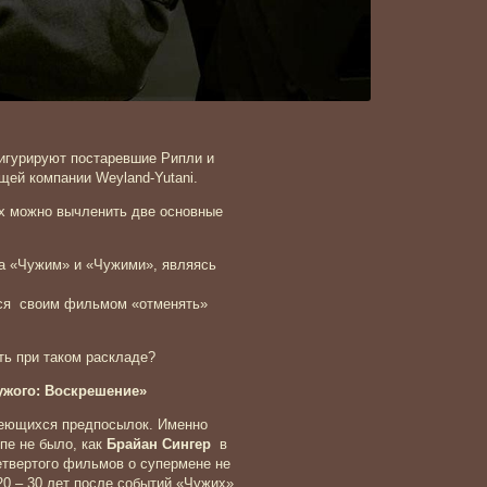
фигурируют постаревшие Рипли и
щей компании Weyland-Yutani.
х можно вычленить две основные
за «Чужим» и «Чужими», являясь
ется своим фильмом «отменять»
ть при таком раскладе?
ужого: Воскрешение»
меющихся предпосылок. Именно
ипе не было, как
Брайан Сингер
в
четвертого фильмов о супермене не
20 – 30 лет после событий «Чужих».