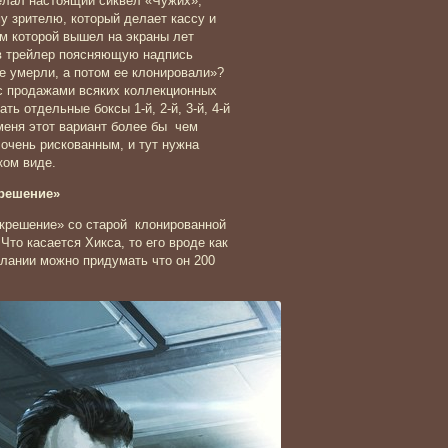
делал настоящий сиквел «Чужих»,
у зрителю, который делает кассу и
м которой вышел на экраны лет
 в трейлер поясняющую надпись
се умерли, а потом ее клонировали»?
с продажами всяких коллекционных
ть отдельные боксы 1-й, 2-й, 3-й, 4-й
 меня этот вариант более бы чем
 очень рискованным, и тут нужна
ком виде.
решение»
крешение» со старой клонированной
Что касается Хикса, то его вроде как
елании можно придумать что он 200