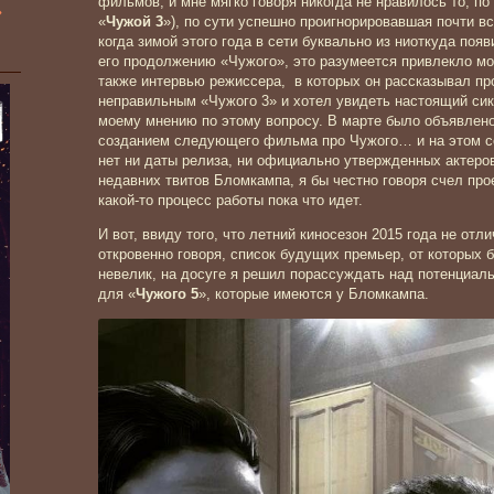
фильмов, и мне мягко говоря никогда не нравилось то, по
»
«
Чужой 3
»), по сути успешно проигнорировавшая почти вс
когда зимой этого года в сети буквально из ниоткуда поя
его продолжению «Чужого», это разумеется привлекло мо
также интервью режиссера, в которых он рассказывал про
неправильным «Чужого 3» и хотел увидеть настоящий сик
моему мнению по этому вопросу. В марте было объявлено
созданием следующего фильма про Чужого… и на этом со
нет ни даты релиза, ни официально утвержденных актеров
недавних твитов Бломкампа, я бы честно говоря счел прое
какой-то процесс работы пока что идет.
И вот, ввиду того, что летний киносезон 2015 года не от
откровенно говоря, список будущих премьер, от которых б
невелик, на досуге я решил порассуждать над потенциал
для «
Чужого 5
», которые имеются у Бломкампа.