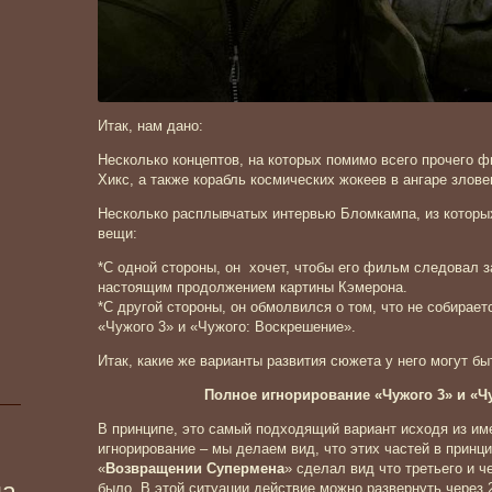
Итак, нам дано:
Несколько концептов, на которых помимо всего прочего 
Хикс, а также корабль космических жокеев в ангаре злове
Несколько расплывчатых интервью Бломкампа, из которы
вещи:
*С одной стороны, он хочет, чтобы его фильм следовал 
настоящим продолжением картины Кэмерона.
*С другой стороны, он обмолвился о том, что не собира
«Чужого 3» и «Чужого: Воскрешение».
Итак, какие же варианты развития сюжета у него могут бы
Полное игнорирование «Чужого 3» и «Ч
В принципе, это самый подходящий вариант исходя из и
игнорирование – мы делаем вид, что этих частей в принц
«
Возвращении Супермена
» сделал вид что третьего и 
ма
было. В этой ситуации действие можно развернуть через 