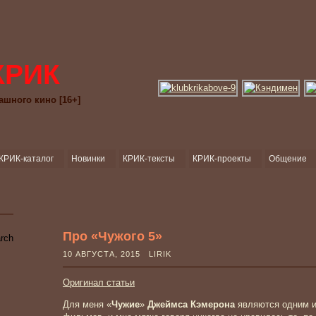
КРИК
ашного кино [16+]
КРИК-каталог
Новинки
КРИК-тексты
КРИК-проекты
Общение
Про «Чужого 5»
10 АВГУСТА, 2015 LIRIK
Оригинал статьи
Для меня «
Чужие
»
Джеймса Кэмерона
являются одним и