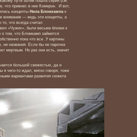
 какому пути затем пошла серия (см.
е, что привнес в нее Кэмерон. И вот,
вились концепты
Нила Бломкампа
к
е внимание — ведь эти концепты, а
 то, что всегда считал
вел «Чужих», были весьма близки к
 о том, что Бломкамп займется
бственно пока что все. У картины
, ни названия. Если бы не парочка
кт мертвым. Но раз они есть, значит
личается большой свежестью, да и
ы я чего-то ждал, мягко говоря, тоже
ьными вариантами развития сюжета