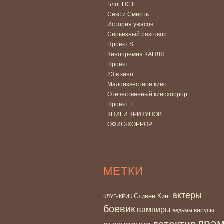
Блог НСТ
Секс и Смерть
История ужасов
Серьезный разговор
Проект S
Кинопремия КАПЛЯ
Проект F
23 в кино
Малоизвестное кино
Отечественный кинохоррор
Проект Т
КНИГИ КРИКУНОВ
ОФИС-ХОРРОР
МЕТКИ
актеры
Стивен Кинг
КЛУБ-КРИК
боевик
вампиры
вирусы
ведьмы
дра