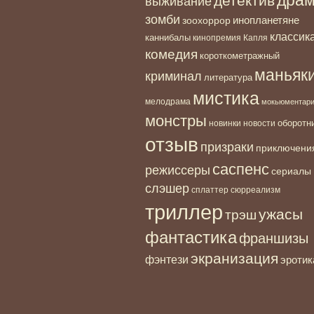
детектив
выживание
зомби
инопланетяне
зоохоррор
классик
каннибалы
кинопремия Капля
комедия
короткометражный
маньяк
криминал
литература
мистика
мелодрама
мокьюментар
монстры
новинки
оборотн
новости
отзыв
призраки
приключени
саспенс
режиссеры
сериалы
слэшер
сплаттер
сюрреализм
триллер
ужасы
трэш
фантастика
франшизы
экранизация
фэнтези
эротик