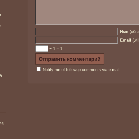
и
и
я
Имя
(обяз
Email
(wil
− 1 = 1
Notify me of followup comments via e-mail
а
026