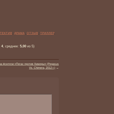
ТЕКТИВ
,
ДРАМА
,
ОТЗЫВ
,
ТРИЛЛЕР
,
:
4
, среднее:
5,00
из 5)
на фэнтези «Пегас против Химеры» (Pegasus
Vs. Chimera, 2012 г.)
→