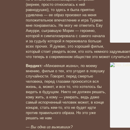
(вернее, просто относилась к ней
равнодушно), то здесь я была приятно
удивлена — ее образ произвел на меня
положительное впечатление и игра Турман
мне понравилась. Не могу не отметить Еву
Амурри, сыгравшую Морин — героиню,
которой я симпатизировала с самого начала
и за судьбу которой я переживала больше
всех прочих. Я думаю, это хороший фильм,
который стоит увидеть всем, кто хоть немного задумывает
что теперь в современном обществе это может случиться
Вердикт
:
«Мгновения жизни»,
по моему
мнению, фильм о тех, кто угодил в ловушку
случайности. Говорят, перед смертью
человека, перед глазами проносится вся
жизнь, а, может, и все то, что хотелось бы
видеть в будущем. Никто не должен решать,
кому жить, а кому — умирать, ведь даже
самый испорченный человек может, в конце
концов, стать кем-то, кто не будет идти
против правильного образа. Но это уже
решать не нам.
— Вы одна из выживших?