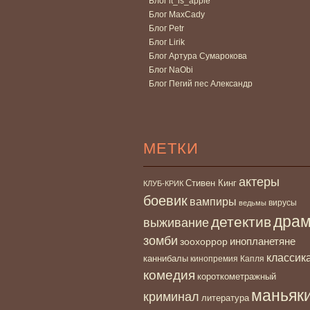
Блог it_is_apple
Блог MaxCady
Блог Petr
Блог Lirik
Блог Артура Сумарокова
Блог NaObi
Блог Пегий пес Александр
МЕТКИ
актеры
Стивен Кинг
КЛУБ-КРИК
боевик
вампиры
вирусы
ведьмы
дра
детектив
выживание
зомби
инопланетяне
зоохоррор
классик
каннибалы
кинопремия Капля
комедия
короткометражный
маньяк
криминал
литература