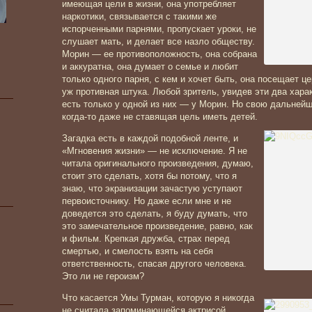
имеющая цели в жизни, она употребляет
наркотики, связывается с такими же
испорченными парнями, пропускает уроки, не
слушает мать, и делает все назло обществу.
Морин — ее противоположность, она собрана
и аккуратна, она думает о семье и любит
только одного парня, с кем и хочет быть, она посещает це
уж противная штука. Любой зритель, увидев эти два хара
есть только у одной из них — у Морин. Но свою дальнейш
когда-то даже не ставящая цель иметь детей.
Загадка есть в каждой подобной ленте, и
«Мгновения жизни» — не исключение. Я не
читала оригинального произведения, думаю,
стоит это сделать, хотя бы потому, что я
знаю, что экранизации зачастую уступают
первоисточнику. Но даже если мне и не
доведется это сделать, я буду думать, что
это замечательное произведение, равно, как
и фильм. Крепкая дружба, страх перед
смертью, и смелость взять на себя
ответственность, спасая другого человека.
Это ли не героизм?
Что касается Умы Турман, которую я никогда
не считала запоминающейся актрисой