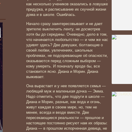
»
как несколько учеников оказались в ловушке
придурка, и расписывание их скучной жизни
дома и в школе. Ошиблась.
Начало сразу заинтересовывает и не дает
зрителю выключить ленту, не досмотрев
хотя бы до середины. Очевидно, дело в том,
что начинается любопытство — и чем же нас
удивят здесь? Две девушки, болтающие о
своей любви, увлечениях, школьных
проблемах, не подозревающие об опасности,
оказываются перед сложным выбором —
кому умереть. И поначалу вроде бы, все
становится ясно. Диана и Морин. Диана
выживает.
Она вырастает и
у нее появляется семья —
любящий муж и маленькая дочка — Эмма.
Надо отметить, что две подруги в школе —
Диана и Морин, разные, как вода и огонь,
живут каждая в своем мире, но, тем не
менее, всегда и везде вместе. Две
пересекающиеся реальности — прошлое и
настоящее постоянно рисуют нам их образы:
Диана — в прошлом испорченная девица, не