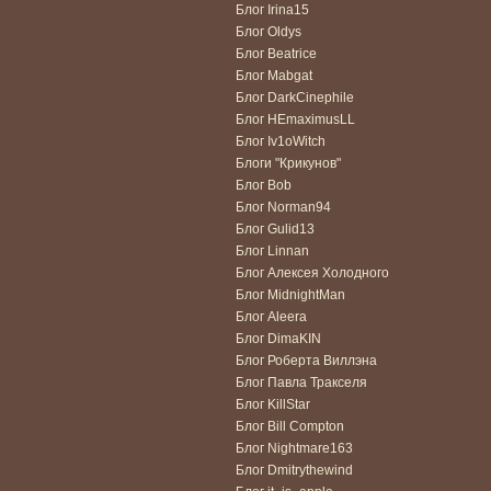
Блог Irina15
Блог Oldys
Блог Beatrice
Блог Mabgat
Блог DarkCinephile
Блог HEmaximusLL
Блог Iv1oWitch
Блоги "Крикунов"
Блог Bob
Блог Norman94
Блог Gulid13
Блог Linnan
Блог Алексея Холодного
Блог MidnightMan
Блог Aleera
Блог DimaKIN
Блог Роберта Виллэна
Блог Павла Тракселя
Блог KillStar
Блог Bill Compton
Блог Nightmare163
Блог Dmitrythewind