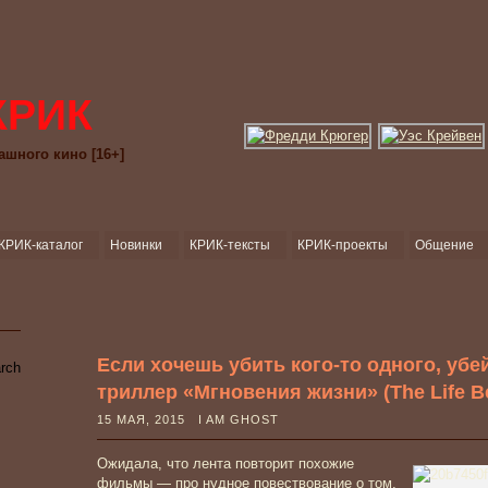
КРИК
ашного кино [16+]
КРИК-каталог
Новинки
КРИК-тексты
КРИК-проекты
Общение
Если хочешь убить кого-то одного, убе
триллер «Мгновения жизни» (The Life Bef
15 МАЯ, 2015 I AM GHOST
Ожидала, что лента повторит похожие
фильмы — про нудное повествование о том,