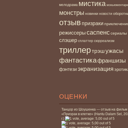
мистика
мелодрама
мокьюментар
монстры
новинки
оборотн
новости
отзыв
призраки
приключени
саспенс
режиссеры
сериалы
слэшер
сплаттер
сюрреализм
триллер
ужасы
трэш
фантастика
франшизы
экранизация
фэнтези
эротик
ОЦЕНКИ
Танцор из Шоушенка — отзыв на фильм
«Призрак в клетке» (Hantu Dalam Sel, 2
г.)