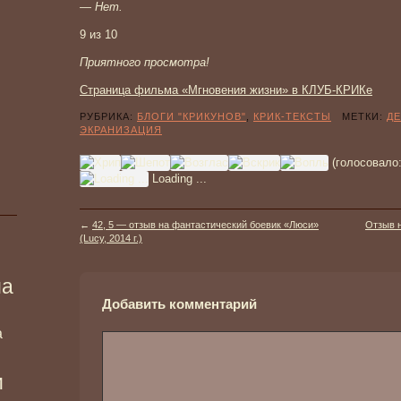
— Нет.
9 из 10
Приятного просмотра!
Страница фильма «Мгновения жизни» в КЛУБ-КРИКе
РУБРИКА:
БЛОГИ "КРИКУНОВ"
,
КРИК-ТЕКСТЫ
МЕТКИ:
ДЕ
ЭКРАНИЗАЦИЯ
(голосовало
Loading ...
←
42, 5 — отзыв на фантастический боевик «Люси»
Отзыв 
(Lucy, 2014 г.)
ма
Добавить комментарий
а
и