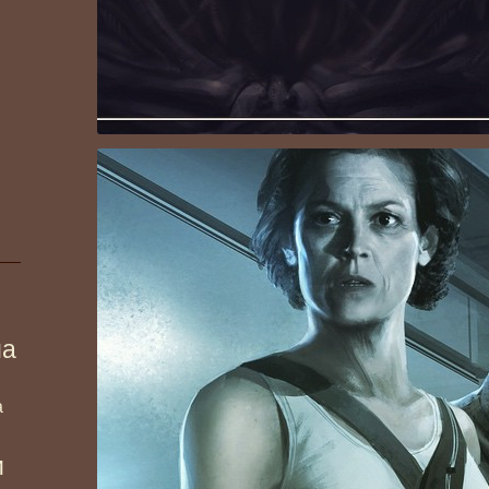
ма
а
и