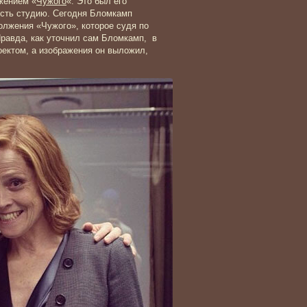
жением «
Чужого
«. Это был его
ность студию. Сегодня Бломкамп
олжения «Чужого», которое судя по
Правда, как уточнил сам Бломкамп, в
оектом, а изображения он выложил,