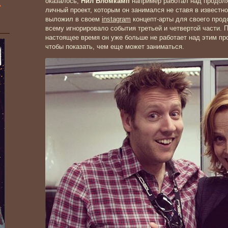
оказалось,
Нил Бломкамп
например работал над продол
»
личный проект, которым он занимался не ставя в извест
выложил в своем
instagram
концепт-арты для своего прод
всему игнорировало события третьей и четвертой части. 
настоящее время он уже больше не работает над этим пр
чтобы показать, чем еще может заниматься.