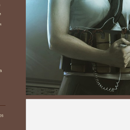
и
и
я
а
026