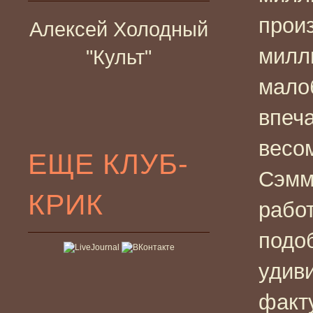
произ
Алексей Холодный
милл
"Культ"
мало
впеч
весо
ЕЩЕ КЛУБ-
Сэмм
КРИК
рабо
подо
удиви
факту