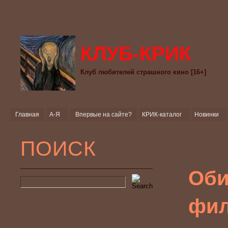
КЛУБ-КРИК
Клуб любителей страшного кино [16+]
Главная
А-Я
Впервые на сайте?
КРИК-каталог
Новинки
ПОИСК
Оби
фил