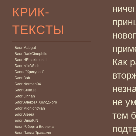
ниче
КРИК-
прин
ТЕКСТЫ
новог
прим
Блог Mabgat
Блог DarkCinephile
Как р
Блог HEmaximusLL
Блог Iv1oWitch
Блоги "Крикунов"
втор
Блог Bob
Блог Norman94
незн
Блог Gulid13
Блог Linnan
не ум
Блог Алексея Холодного
Блог MidnightMan
тем б
Блог Aleera
Блог DimaKIN
подт
Блог Роберта Виллэна
Блог Павла Тракселя