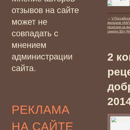
отзывов на сайте
←
V Российска
может не
фильмов «КАП
рецензия на ф
совпадать с
смерти 3D» (Resi
мнением
2 к
администрации
сайта.
рец
доб
2014
РЕКЛАМА
НА САЙТЕ