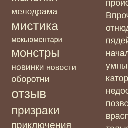
прои
мелодрама
Впро
мистика
отню
мокьюментари
пядей
монстры
нача
умны
новинки
новости
като
оборотни
недо
отзыв
позв
призраки
врасп
приключения