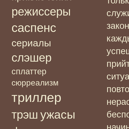
толь
режиссеры
служ
зако
саспенс
кажд
сериалы
успе
слэшер
прийт
сплаттер
ситуа
сюрреализм
повт
триллер
нера
ужасы
трэш
бесп
начи