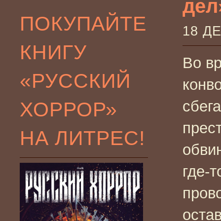
дел
ПОКУПАЙТЕ
18 Д
КНИГУ
Во в
«РУССКИЙ
конв
ХОРРОР»
сбег
прест
НА ЛИТРЕС!
обви
где-
пров
оста