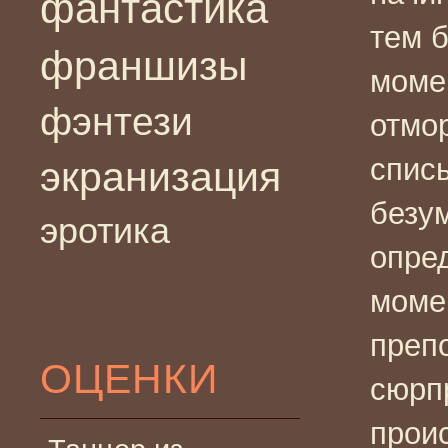
фантастика
тем б
франшизы
моме
фэнтези
отмо
списы
экранизация
безум
эротика
опре
моме
преп
ОЦЕНКИ
сюрп
прои