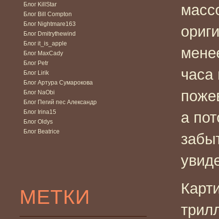
Блог KillStar
масс
Блог Bill Compton
Блог Nightmare163
ориги
Блог Dmitrythewind
Блог it_is_apple
мене
Блог MaxCady
Блог Petr
часа
Блог Lirik
Блог Артура Сумарокова
поже
Блог NaObi
Блог Пегий пес Александр
Блог Irina15
а по
Блог Oldys
Блог Beatrice
забы
увид
Карт
МЕТКИ
трилл