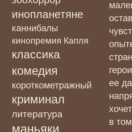
мале
инопланетяне
остав
каннибалы
чувс
кинопремия Капля
опыт
классика
стран
комедия
герои
ее да
короткометражный
напр
криминал
хочет
литература
в
том
маньяки