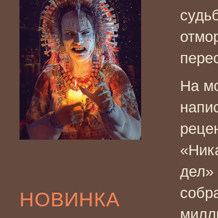
судь
отмо
пере
На м
напи
реце
«Ник
дел»
собра
НОВИНКА
милл