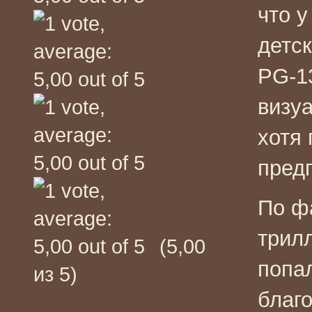
что у
детск
PG-13
визуа
хотя
предп
По ф
трилл
(5,00
попал
из 5)
благ