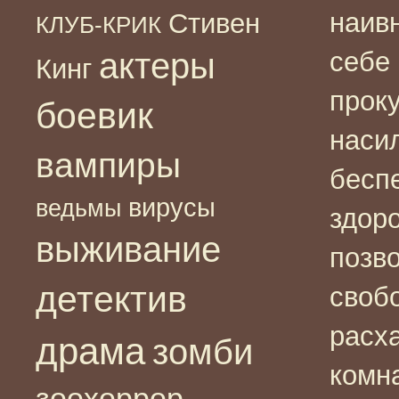
наив
Стивен
КЛУБ-КРИК
актеры
себе
Кинг
прок
боевик
наси
вампиры
бесп
вирусы
ведьмы
здор
выживание
позв
детектив
своб
расх
драма
зомби
комна
зоохоррор