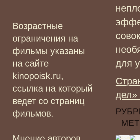
непл
эффе
Возрастные
сово
ограничения на
необя
фильмы указаны
для 
на сайте
kinopoisk.ru,
Стра
ссылка на который
дел»
ведет со страниц
РУБР
фильмов.
МЕТ
Мнение авторов