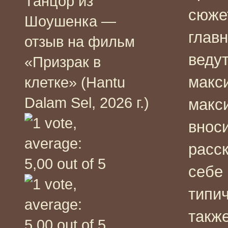
Танцор из
сюже
Шоушенка —
глав
отзыв на фильм
ведут
«Призрак в
макс
клетке» (Hantu
Dalam Sel, 2026 г.)
макс
внос
расс
себе 
типи
также