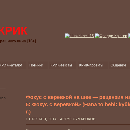
КРИК
рашного кино [16+]
КРИК-каталог
Новинки
КРИК-тексты
КРИК-проекты
Общение
Фокус с веревкой на шее — рецензия н
5: Фокус с веревкой» (Hana to hebi: ky
г.)
1 ОКТЯБРЯ, 2014 АРТУР СУМАРОКОВ