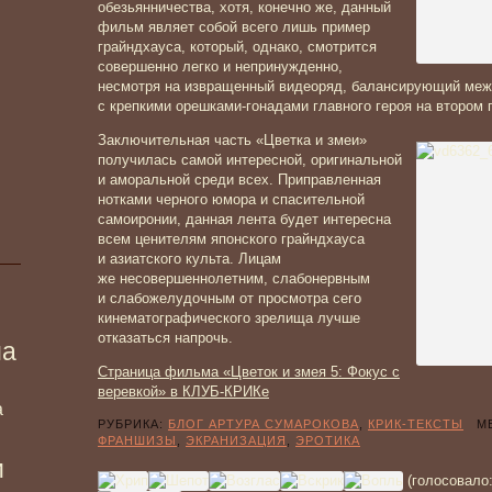
обезьянничества, хотя, конечно же, данный
фильм являет собой всего лишь пример
грайндхауса, который, однако, смотрится
совершенно легко и непринужденно,
несмотря на извращенный видеоряд, балансирующий меж
с крепкими орешками-гонадами главного героя на втором 
Заключительная часть «Цветка и змеи»
получилась самой интересной, оригинальной
и аморальной среди всех. Приправленная
нотками черного юмора и спасительной
самоиронии, данная лента будет интересна
всем ценителям японского грайндхауса
и азиатского культа. Лицам
же несовершеннолетним, слабонервным
и слабожелудочным от просмотра сего
кинематографического зрелища лучше
отказаться напрочь.
ма
Страница фильма «Цветок и змея 5: Фокус с
веревкой» в КЛУБ-КРИКе
а
РУБРИКА:
БЛОГ АРТУРА СУМАРОКОВА
,
КРИК-ТЕКСТЫ
МЕ
ФРАНШИЗЫ
,
ЭКРАНИЗАЦИЯ
,
ЭРОТИКА
и
(голосовало