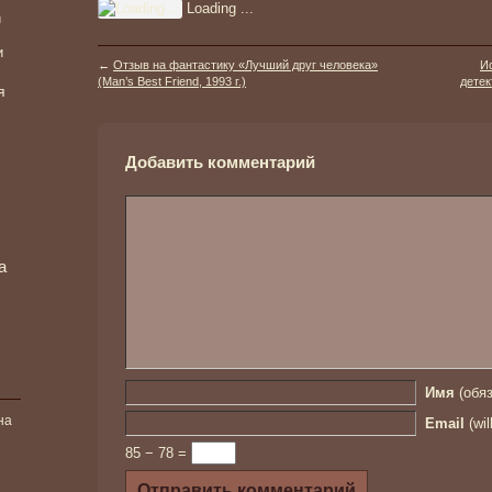
Loading ...
и
и
←
Отзыв на фантастику «Лучший друг человека»
И
(Man’s Best Friend, 1993 г.)
детек
я
Добавить комментарий
а
Имя
(обяз
на
Email
(wil
85 − 78 =