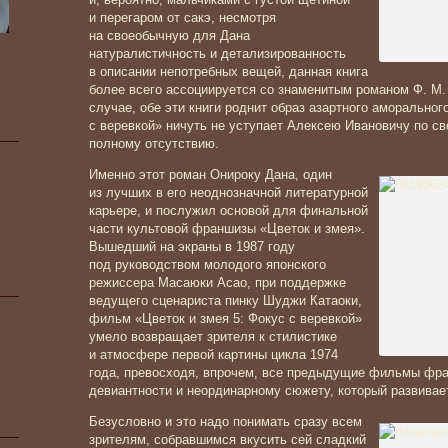
и перегаром от сакэ, несмотря
на своеобычную для Дана
натуралистичность и детализированность
в описании непотребных вещей, данная книга
более всего ассоциируется со знаменитым романом Ф. М.
случае, обе эти книги роднит образ азартного аморальног
с веревкой» ничуть не уступает Алексею Ивановичу по с
полному отсутствию.
Именно этот роман Онироку Дана, один
из лучших в его неоднозначной литературной
карьере, и послужил основой для финальной
части культовой франшизы «Цветок и змея».
Вышедший на экраны в 1987 году
под руководством молодого японского
режиссера Масаюки Асао, при поддержке
ведущего сценариста пинку Шуджи Катаоки,
фильм «Цветок и змея 5: Фокус с веревкой»
умело возвращает зрителя к стилистике
и атмосфере первой картины цикла 1974
года, превосходя, впрочем, все предыдущие фильмы фра
девиантности и неординарному сюжету, который развивае
Безусловно и это надо понимать сразу всем
зрителям, собравшимся вкусить сей сладкий