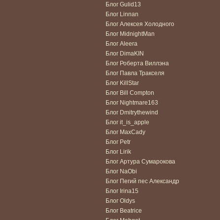
Блог Gulid13
Блог Linnan
Блог Алексея Холодного
Блог MidnightMan
Блог Aleera
Блог DimaKIN
Блог Роберта Виллэна
Блог Павла Тракселя
Блог KillStar
Блог Bill Compton
Блог Nightmare163
Блог Dmitrythewind
Блог it_is_apple
Блог MaxCady
Блог Petr
Блог Lirik
Блог Артура Сумарокова
Блог NaObi
Блог Пегий пес Александр
Блог Irina15
Блог Oldys
Блог Beatrice