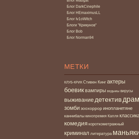
Блог Mabgat
Блог DarkCinephile
Блог HEmaximusLL
Блог Iv1oWitch
Блоги "Крикунов"
Блог Bob
Блог Norman94
МЕТКИ
актеры
Стивен Кинг
КЛУБ-КРИК
боевик
вампиры
вирусы
ведьмы
дра
детектив
выживание
зомби
инопланетяне
зоохоррор
классик
каннибалы
кинопремия Капля
комедия
короткометражный
маньяк
криминал
литература