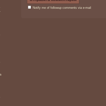
)
Notify me of followup comments via e-mail
r
)
)
ea
)