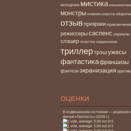
мистика
мелодрама
мокьюментар
монстры
новинки
оборотн
новости
отзыв
призраки
приключени
саспенс
режиссеры
сериалы
слэшер
сплаттер
сюрреализм
триллер
ужасы
трэш
фантастика
франшизы
экранизация
фэнтези
эротик
ОЦЕНКИ
В подвешенном состоянии — рецензия 
фильм «Пропасть» (2026 г.)