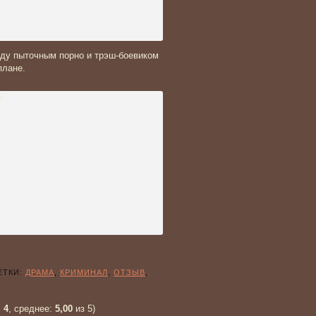
ду пыточным порно и трэш-боевиком
плане.
ТКИ:
ДРАМА
,
КРИМИНАЛ
,
ОТЗЫВ
,
:
4
, среднее:
5,00
из 5)