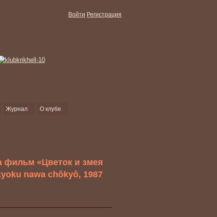
Войти
Регистрация
Журнал
О клубе
а фильм «Цветок и змея
ûkyoku nawa chôkyô, 1987