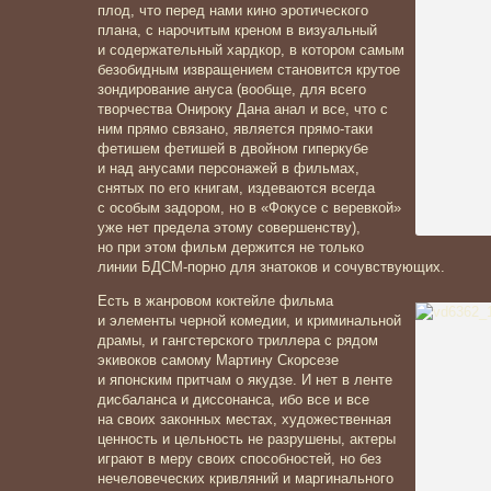
плод, что перед нами кино эротического
плана, с нарочитым креном в визуальный
и содержательный хардкор, в котором самым
безобидным извращением становится крутое
зондирование ануса (вообще, для всего
творчества Онироку Дана анал и все, что с
ним прямо связано, является прямо-таки
фетишем фетишей в двойном гиперкубе
и над анусами персонажей в фильмах,
снятых по его книгам, издеваются всегда
с особым задором, но в «Фокусе с веревкой»
уже нет предела этому совершенству),
но при этом фильм держится не только
линии БДСМ-порно для знатоков и сочувствующих.
Есть в жанровом коктейле фильма
и элементы черной комедии, и криминальной
драмы, и гангстерского триллера с рядом
экивоков самому Мартину Скорсезе
и японским притчам о якудзе. И нет в ленте
дисбаланса и диссонанса, ибо все и все
на своих законных местах, художественная
ценность и цельность не разрушены, актеры
играют в меру своих способностей, но без
нечеловеческих кривляний и маргинального