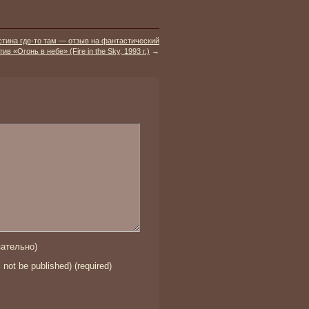
стина где-то там — отзыв на фантастический
тив «Огонь в небе» (Fire in the Sky, 1993 г.)
→
ательно)
l not be published) (required)