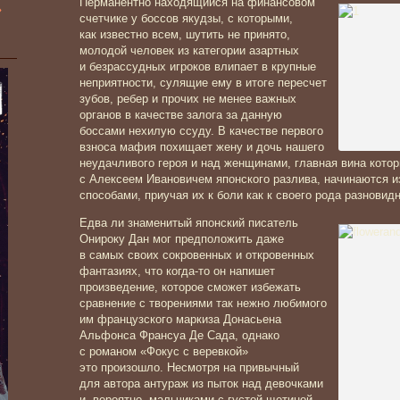
Перманентно находящийся на финансовом
»
счетчике у боссов якудзы, с которыми,
как известно всем, шутить не принято,
молодой человек из категории азартных
и безрассудных игроков влипает в крупные
неприятности, сулящие ему в итоге пересчет
зубов, ребер и прочих не менее важных
органов в качестве залога за данную
боссами нехилую ссуду. В качестве первого
взноса мафия похищает жену и дочь нашего
неудачливого героя и над женщинами, главная вина котор
с Алексеем Ивановичем японского разлива, начинаются
способами, приучая их к боли как к своего рода разновидн
Едва ли знаменитый японский писатель
Онироку Дан мог предположить даже
в самых своих сокровенных и откровенных
фантазиях, что когда-то он напишет
произведение, которое сможет избежать
сравнение с творениями так нежно любимого
им французского маркиза Донасьена
Альфонса Франсуа Де Сада, однако
с романом «Фокус с веревкой»
это произошло. Несмотря на привычный
для автора антураж из пыток над девочками
и, вероятно, мальчиками с густой щетиной