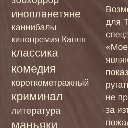
Возм
инопланетяне
для 
каннибалы
спец
кинопремия Капля
«Мое
классика
явля
комедия
показ
короткометражный
руга
криминал
не пр
за из
литература
пожал
маньяки