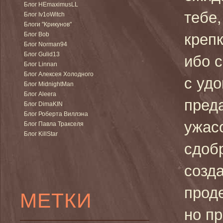
Блог HEmaximusLL
тебе,
Блог Iv1oWitch
Блоги "Крикунов"
Блог Bob
крепк
Блог Norman94
Блог Gulid13
ибо 
Блог Linnan
Блог Алексея Холодного
с уд
Блог MidnightMan
Блог Aleera
пред
Блог DimaKIN
Блог Роберта Виллэна
ужас
Блог Павла Тракселя
Блог KillStar
сдоб
созд
прод
МЕТКИ
но пр