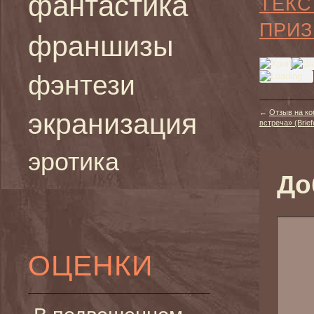
фантастика
ТЕКС
ПРИЗ
франшизы
фэнтези
экранизация
←
Отзыв на к
встреча» (Brief
эротика
До
ОЦЕНКИ