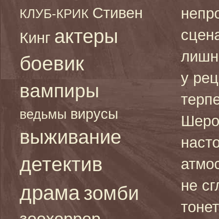
Стивен
непр
КЛУБ-КРИК
актеры
сцен
Кинг
лишн
боевик
у ре
вампиры
терпе
вирусы
ведьмы
Шеро
выживание
наст
детектив
атмо
не сг
драма
зомби
тонет
зоохоррор