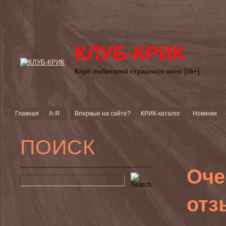
КЛУБ-КРИК
Клуб любителей страшного кино [16+]
Главная
А-Я
Впервые на сайте?
КРИК-каталог
Новинки
ПОИСК
Оче
отз