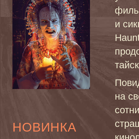
филь
и сик
Haun
прод
тайск
Пови
на св
сотн
стра
НОВИНКА
кино