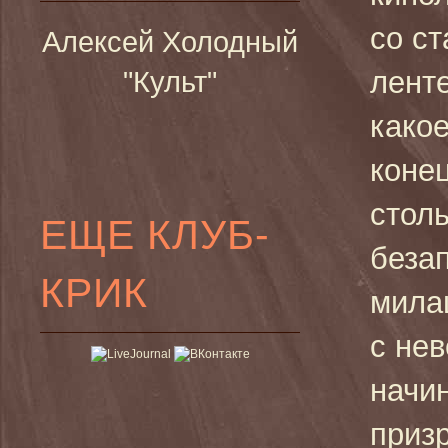
со ст
Алексей Холодный
ленте
"Культ"
какое
коне
стол
ЕЩЕ КЛУБ-
беза
КРИК
мила
с нев
начи
приз