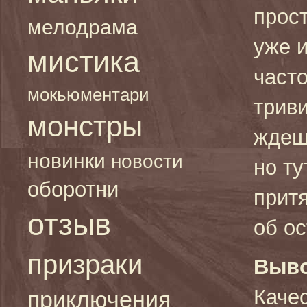
прос
мелодрама
уже 
мистика
часто
мокьюментари
трив
монстры
ждеш
новинки
новости
но ту
оборотни
притя
отзыв
об о
призраки
Выво
Каче
приключения