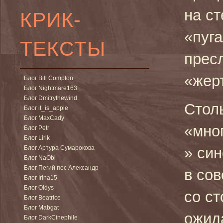
на с
КРИК-
«пуга
ТЕКСТЫ
прес
«жер
Блог Bill Compton
Блог Nightmare163
Блог Dmitrythewind
Стол
Блог it_is_apple
Блог MaxCady
«мно
Блог Petr
Блог Lirik
Блог Артура Сумарокова
» син
Блог NaObi
Блог Пегий пес Александр
в со
Блог Irina15
Блог Oldys
со с
Блог Beatrice
Блог Mabgat
ожид
Блог DarkCinephile