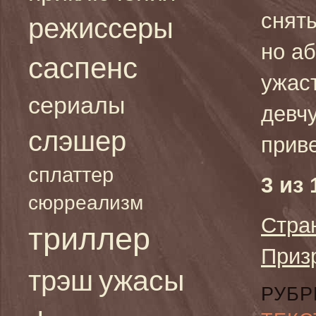
снят
режиссеры
но а
саспенс
ужас
сериалы
девч
слэшер
прив
сплаттер
3 из 
сюрреализм
Стра
триллер
Приз
ужасы
трэш
РУБР