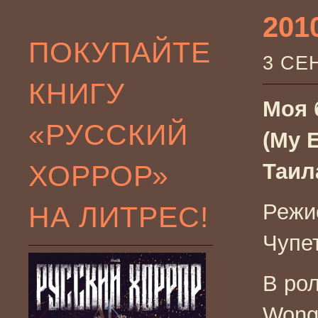
201
ПОКУПАЙТЕ
3 СЕ
КНИГУ
Моя 
«РУССКИЙ
(My E
ХОРРОР»
Таил
Режи
НА ЛИТРЕС!
Чупе
В рол
Wongv