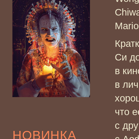
Chiwa
Mario
Крат
Си д
в кин
в лич
хорош
что е
с др
НОВИНКА