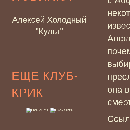
с Ао
неко
Алексей Холодный
извес
"Культ"
Аофа
поче
выби
ЕЩЕ КЛУБ-
прес
она в
КРИК
смер
Ссыл