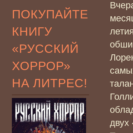
Вчер
ПОКУПАЙТЕ
месяц
КНИГУ
лети
обши
«РУССКИЙ
Лорен
ХОРРОР»
самы
НА ЛИТРЕС!
тала
Голл
обла
двух