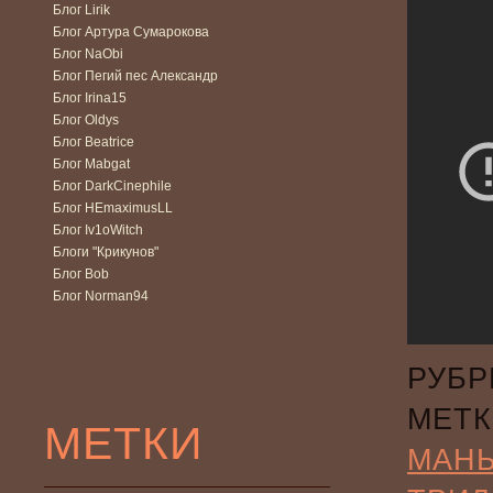
Блог Lirik
Блог Артура Сумарокова
Блог NaObi
Блог Пегий пес Александр
Блог Irina15
Блог Oldys
Блог Beatrice
Блог Mabgat
Блог DarkCinephile
Блог HEmaximusLL
Блог Iv1oWitch
Блоги "Крикунов"
Блог Bob
Блог Norman94
РУБР
МЕТК
МЕТКИ
МАН