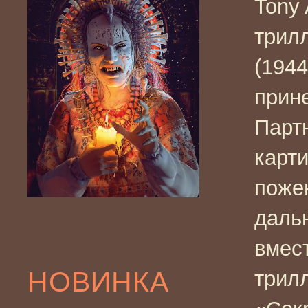
Tony
трил
(194
прин
Парт
карт
поже
даль
вмес
НОВИНКА
трил