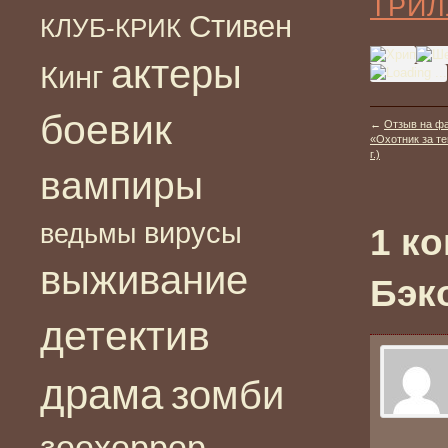
ТРИЛ
Стивен
КЛУБ-КРИК
актеры
Кинг
боевик
←
Отзыв на фа
«Охотник за те
г.)
вампиры
вирусы
ведьмы
1 к
выживание
Бэк
детектив
драма
зомби
зоохоррор