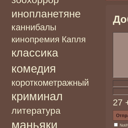
инопланетяне
До
каннибалы
кинопремия Капля
классика
комедия
короткометражный
криминал
27 
литература
маньяки
Noti