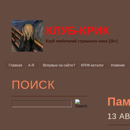
КЛУБ-КРИК
Клуб любителей страшного кино [16+]
Главная
А-Я
Впервые на сайте?
КРИК-каталог
Новинки
ПОИСК
Пам
13 А