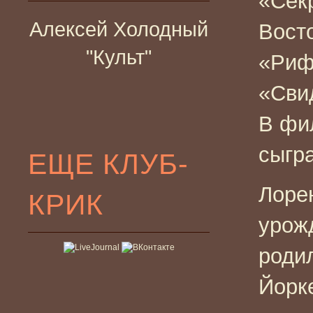
«Секр
Алексей Холодный
Вост
"Культ"
«Риф
«Сви
В фи
сыгр
ЕЩЕ КЛУБ-
Лорен
КРИК
урож
родил
Йорк