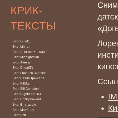
Сним
КРИК-
датс
ТЕКСТЫ
«Догв
Лоре
Блог Gulid13
Блог Linnan
Блог Алексея Холодного
инст
Блог MidnightMan
Блог Aleera
киноз
Блог DimaKIN
Блог Роберта Виллэна
Блог Павла Тракселя
Ссыл
Блог KillStar
Блог Bill Compton
I
Блог Nightmare163
Блог Dmitrythewind
Блог it_is_apple
Ки
Блог MaxCady
Блог Petr