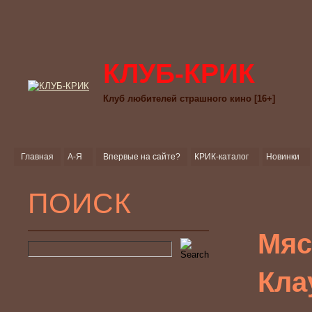
КЛУБ-КРИК
Клуб любителей страшного кино [16+]
Главная
А-Я
Впервые на сайте?
КРИК-каталог
Новинки
ПОИСК
Мяс
Кла