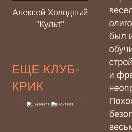
весе
Алексей Холодный
олиг
"Культ"
был 
обуч
стро
ЕЩЕ КЛУБ-
и фр
КРИК
неоп
Похо
безо
весьм