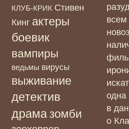
разу
Стивен
КЛУБ-КРИК
всем 
актеры
Кинг
ново
боевик
нали
вампиры
филь
вирусы
ведьмы
ирони
выживание
искат
детектив
одна
в дан
драма
зомби
о Кла
зоохоррор