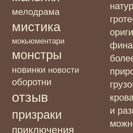
нату
мелодрама
гроте
мистика
ориг
мокьюментари
фина
монстры
боле
новинки
новости
приро
оборотни
груз
отзыв
кров
и раз
призраки
можн
приключения