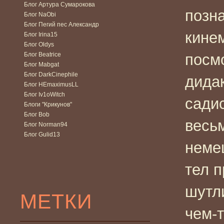
Блог Артура Сумарокова
позн
Блог NaObi
Блог Пегий пес Александр
кине
Блог Irina15
Блог Oldys
Блог Beatrice
посм
Блог Mabgat
Блог DarkCinephile
дида
Блог HEmaximusLL
Блог Iv1oWitch
садис
Блоги "Крикунов"
Блог Bob
весь
Блог Norman94
Блог Gulid13
неме
тел 
шутл
МЕТКИ
чем-