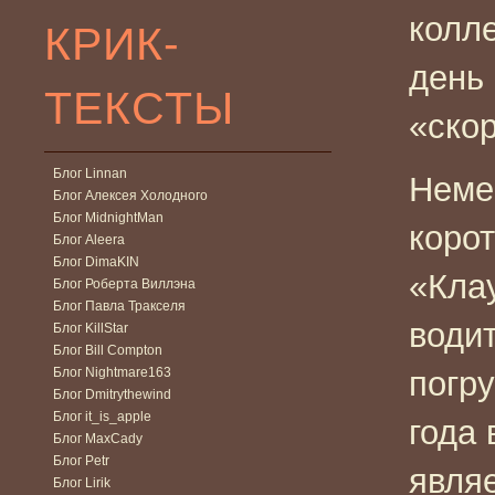
колл
КРИК-
день
ТЕКСТЫ
«ско
Блог Linnan
Неме
Блог Алексея Холодного
Блог MidnightMan
коро
Блог Aleera
Блог DimaKIN
«Кла
Блог Роберта Виллэна
Блог Павла Тракселя
води
Блог KillStar
Блог Bill Compton
Блог Nightmare163
погр
Блог Dmitrythewind
Блог it_is_apple
года
Блог MaxCady
Блог Petr
явля
Блог Lirik