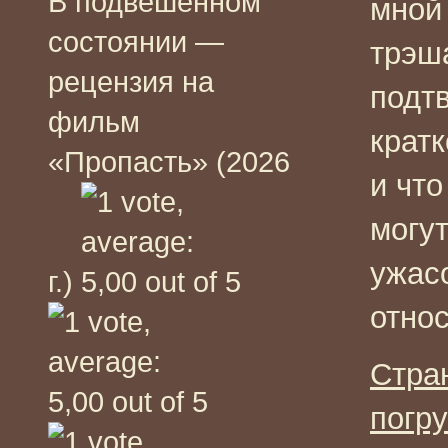
В подвешенном
мной
состоянии —
трэш
рецензия на
подтв
фильм
кратк
«Пропасть» (2026
и чт
могут
ужас
г.)
относ
Стра
погр