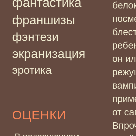
фантастика
белок
франшизы
посм
блес
фэнтези
ребе
экранизация
он и
эротика
режу
вамп
приме
от с
ОЦЕНКИ
Впро