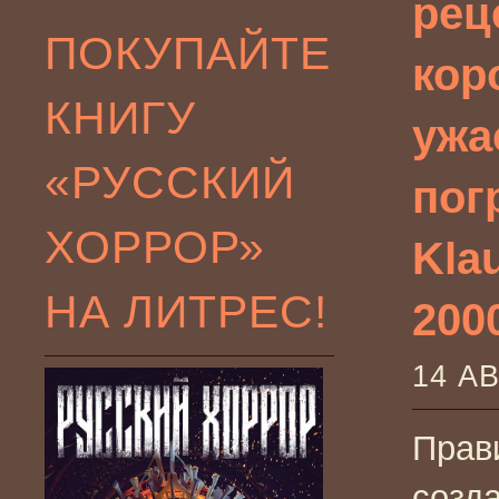
рец
ПОКУПАЙТЕ
кор
КНИГУ
ужа
«РУССКИЙ
пог
ХОРРОР»
Klau
НА ЛИТРЕС!
2000
14 А
Прав
созд