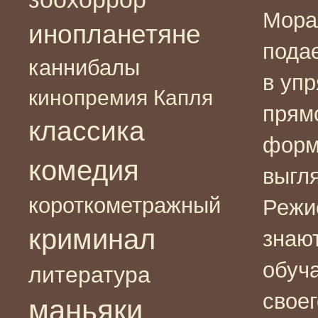
Мора
инопланетяне
пода
каннибалы
в уп
кинопремия Капля
прям
классика
форм
комедия
выгл
короткометражный
Режи
криминал
знаю
обуч
литература
свое
маньяки