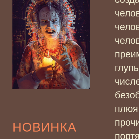
чело
челов
челов
преи
глуп
числе
безо
плюя 
проч
НОВИНКА
порт