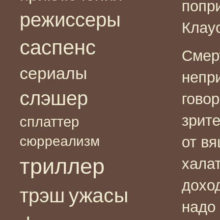
попри
режиссеры
Клаус
саспенс
Смер
сериалы
непри
слэшер
гово
зрит
сплаттер
сюрреализм
от в
триллер
хала
дохо
ужасы
трэш
надо