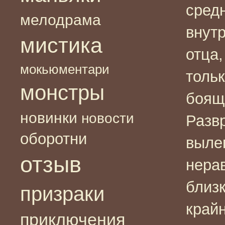
сред
мелодрама
внут
мистика
отца
мокьюментари
тольк
монстры
боящ
новинки
новости
Разв
оборотни
выле
отзыв
нера
близ
призраки
край
приключения