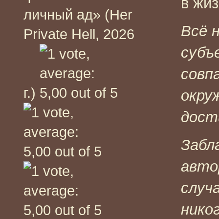
в жи
личный ад» (Her
Всё 
Private Hell, 2026
субъ
совп
г.)
окру
дост
Забл
авто
случ
нико