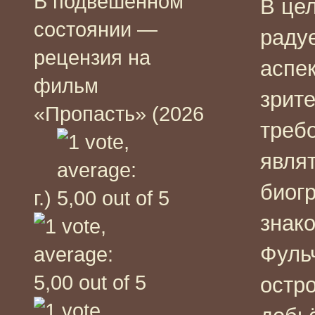
В подвешенном
В це
состоянии —
раду
рецензия на
аспе
фильм
зрит
«Пропасть» (2026
треб
явля
биог
г.)
знак
Фуль
остро