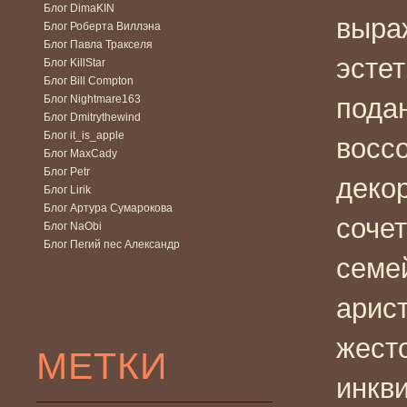
Блог DimaKIN
выра
Блог Роберта Виллэна
Блог Павла Тракселя
эстет
Блог KillStar
Блог Bill Compton
Блог Nightmare163
пода
Блог Dmitrythewind
Блог it_is_apple
восс
Блог MaxCady
Блог Petr
деко
Блог Lirik
Блог Артура Сумарокова
сочет
Блог NaObi
Блог Пегий пес Александр
семе
арис
жест
МЕТКИ
инкв