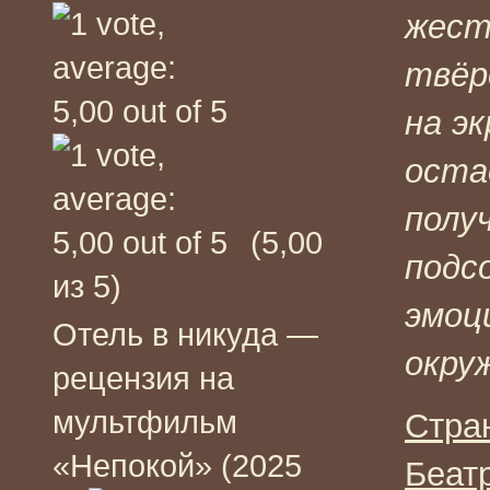
жест
твёр
на э
оста
полу
(5,00
подс
из 5)
эмоц
Отель в никуда —
окру
рецензия на
мультфильм
Стра
«Непокой» (2025
Беат