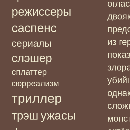
оглас
режиссеры
двоя
саспенс
предс
из ге
сериалы
пока
слэшер
злор
сплаттер
убий
сюрреализм
однак
триллер
слож
ужасы
трэш
монс