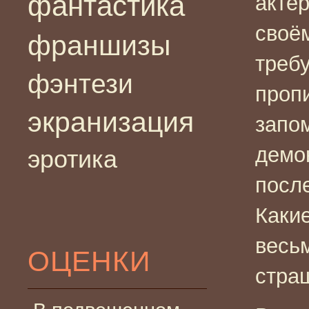
фантастика
актё
своё
франшизы
треб
фэнтези
проп
экранизация
запо
демо
эротика
после
Какие
весь
ОЦЕНКИ
стра