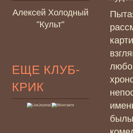
Алексей Холодный
Пыта
"Культ"
расс
карт
взгля
любо
ЕЩЕ КЛУБ-
хрон
КРИК
непо
имен
былы
коме