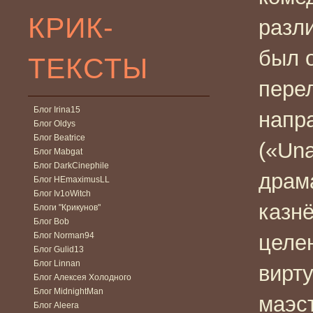
КРИК-
разл
был 
ТЕКСТЫ
пере
Блог Irina15
напр
Блог Oldys
Блог Beatrice
(«Una
Блог Mabgat
Блог DarkCinephile
драм
Блог HEmaximusLL
Блог Iv1oWitch
казн
Блоги "Крикунов"
Блог Bob
Блог Norman94
целе
Блог Gulid13
Блог Linnan
вирт
Блог Алексея Холодного
Блог MidnightMan
маэс
Блог Aleera