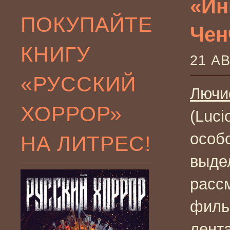
«Ин
ПОКУПАЙТЕ
Чен
КНИГУ
21 А
«РУССКИЙ
Лючи
ХОРРОР»
(Luci
особ
НА ЛИТРЕС!
выде
расс
филь
лента