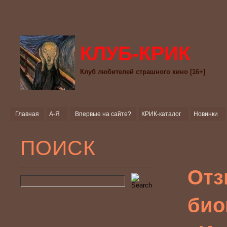
КЛУБ-КРИК
Клуб любителей страшного кино [16+]
Главная
А-Я
Впервые на сайте?
КРИК-каталог
Новинки
ПОИСК
Отз
био