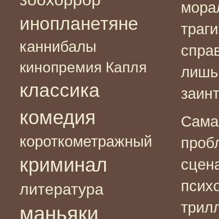
мора
инопланетяне
траги
каннибалы
справ
кинопремия Капля
лишь
классика
заин
комедия
Сама
короткометражный
проб
криминал
сцена
псих
литература
трилл
маньяки