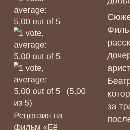
добь
Сюже
Филь
расс
доче
арис
Беат
(5,00
котор
из 5)
за т
Рецензия на
посл
фильм «Её