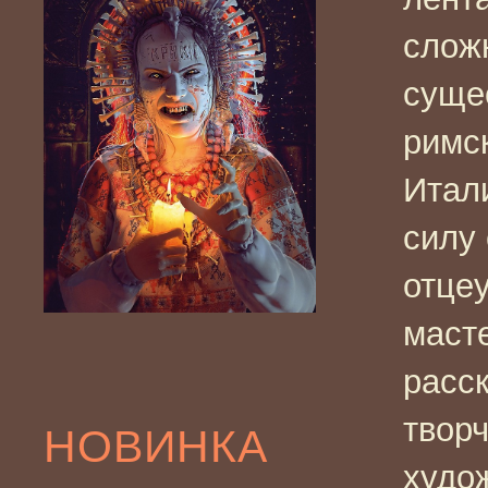
слож
суще
римс
Итал
силу 
отце
маст
расс
твор
НОВИНКА
худо