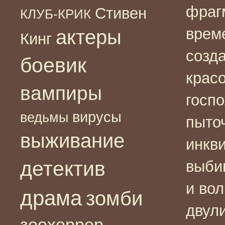
фраг
Стивен
КЛУБ-КРИК
врем
актеры
Кинг
созд
боевик
крас
вампиры
госп
вирусы
ведьмы
пыто
выживание
инкв
детектив
выби
и во
драма
зомби
двул
зоохоррор