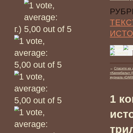
РУБР
ТЕКС
г.)
ИСТО
←
Спасите их
«Каннибалы» (Ca
журнала «DAR
1 к
ист
три