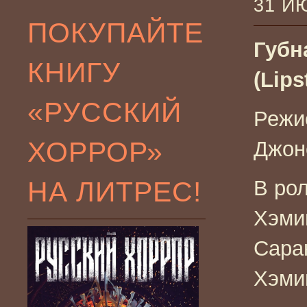
31 И
ПОКУПАЙТЕ
Губн
КНИГУ
(Lips
«РУССКИЙ
Режи
ХОРРОР»
Джон
НА ЛИТРЕС!
В ро
Хэми
Сара
Хэми