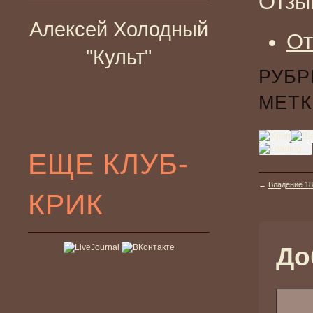
Отзы
Алексей Холодный
От
"Культ"
РУБР
МЕТК
ЕЩЕ КЛУБ-
←
Владение 18
КРИК
До