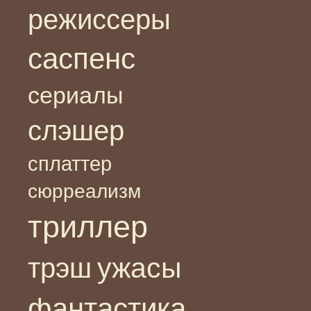
режиссеры
саспенс
сериалы
слэшер
сплаттер
сюрреализм
триллер
ужасы
трэш
фантастика