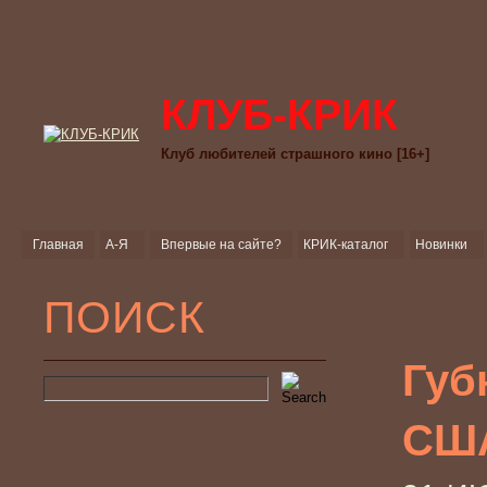
КЛУБ-КРИК
Клуб любителей страшного кино [16+]
Главная
А-Я
Впервые на сайте?
КРИК-каталог
Новинки
ПОИСК
Губ
США