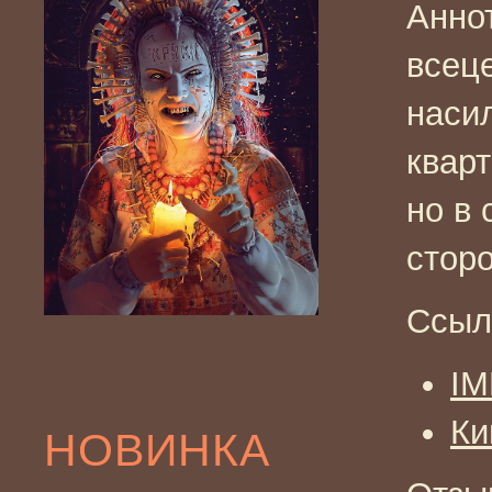
Анно
всец
наси
квар
но в 
стор
Ссыл
I
Ки
НОВИНКА