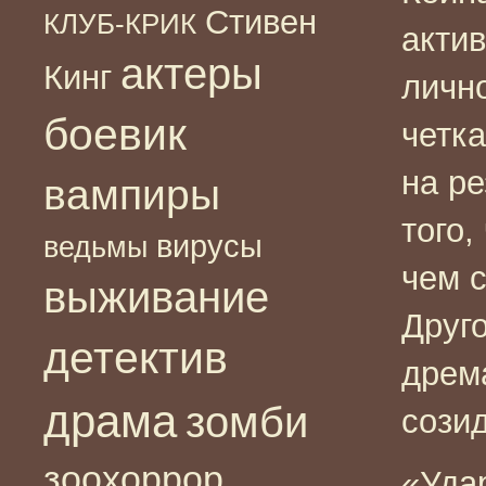
Стивен
КЛУБ-КРИК
акти
актеры
Кинг
личн
боевик
четк
на ре
вампиры
того,
вирусы
ведьмы
чем 
выживание
Друг
детектив
дрем
драма
зомби
сози
зоохоррор
«Уда