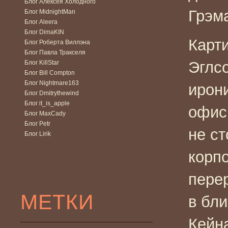
Блог Алексея Холодного
Грэм
Блог MidnightMan
Блог Aleera
Блог DimaKIN
Карт
Блог Роберта Виллэна
Блог Павла Тракселя
Эглс
Блог KillStar
Блог Bill Compton
Блог Nightmare163
ирон
Блог Dmitrythewind
Блог it_is_apple
офис
Блог MaxCady
Блог Petr
не ст
Блог Lirik
корпо
пере
МЕТКИ
в бл
Кейн