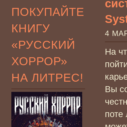
сис
ПОКУПАЙТЕ
Syst
КНИГУ
4 МА
«РУССКИЙ
На чт
ХОРРОР»
пойт
НА ЛИТРЕС!
карь
Вы с
честн
поте
може