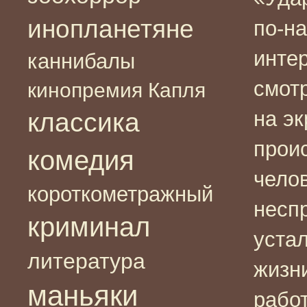
инопланетяне
по-н
инте
каннибалы
смотр
кинопремия Капля
на э
классика
прои
комедия
чело
короткометражный
несп
криминал
уста
литература
жизн
маньяки
работ