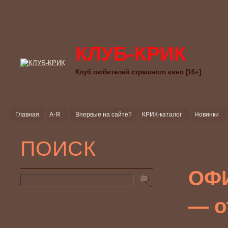
КЛУБ-КРИК
Клуб любителей страшного кино [16+]
Главная
А-Я
Впервые на сайте?
КРИК-каталог
Новинки
ПОИСК
ОФИ
— о