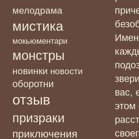
прич
мелодрама
мистика
безо
Имен
мокьюментари
кажд
монстры
подоз
новинки
новости
звер
оборотни
вас, 
отзыв
этом 
призраки
расст
свое
приключения