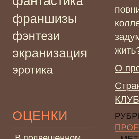
фантастика
повн
франшизы
колл
фэнтези
заду
жить
экранизация
О пр
эротика
Стра
КЛУБ
ОЦЕНКИ
РУБР
ПРО
В подвешенном