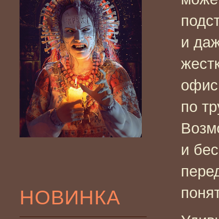
подст
и да
жестк
офис
по тр
Возм
и бе
перед
понят
НОВИНКА