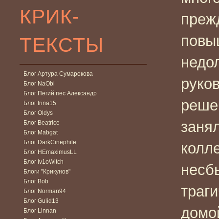
КРИК-
преж
повы
ТЕКСТЫ
недол
Блог Артура Сумарокова
руко
Блог NaObi
Блог Пегий пес Александр
решен
Блог Irina15
Блог Oldys
занял
Блог Beatrice
Блог Mabgat
Блог DarkCinephile
колле
Блог HEmaximusLL
Блог Iv1oWitch
несб
Блоги "Крикунов"
Блог Bob
траги
Блог Norman94
Блог Gulid13
домо
Блог Linnan