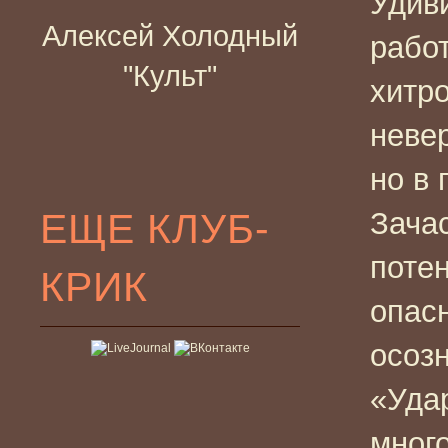
Удив
Алексей Холодный
работ
"Культ"
хитр
неве
но в 
ЕЩЕ КЛУБ-
Зача
поте
КРИК
опас
осоз
«Уда
много