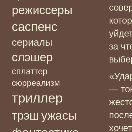
сове
режиссеры
котор
саспенс
уйдет
сериалы
за чт
слэшер
выбе
сплаттер
«Уда
сюрреализм
— то
триллер
жесто
ужасы
трэш
после
хоче