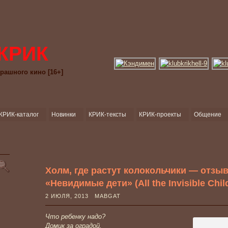
КРИК
рашного кино [16+]
КРИК-каталог
Новинки
КРИК-тексты
КРИК-проекты
Общение
Холм, где растут колокольчики — отзы
«Невидимые дети» (All the Invisible Child
2 ИЮЛЯ, 2013 MABGAT
Что ребенку надо?
Домик за оградой,