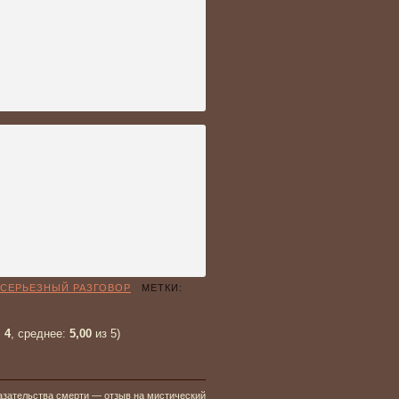
СЕРЬЕЗНЫЙ РАЗГОВОР
МЕТКИ:
:
4
, среднее:
5,00
из 5)
азательства смерти — отзыв на мистический