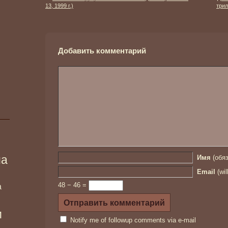
13, 1999 г.)
трил
Добавить комментарий
ма
Имя
(обяз
Email
(wil
48 − 46 =
а
и
Notify me of followup comments via e-mail