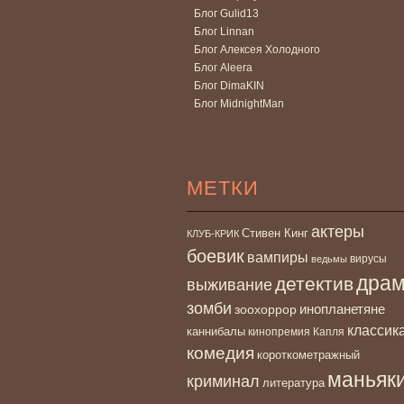
Блог Gulid13
Блог Linnan
Блог Алексея Холодного
Блог Aleera
Блог DimaKIN
Блог MidnightMan
МЕТКИ
актеры
Стивен Кинг
КЛУБ-КРИК
боевик
вампиры
вирусы
ведьмы
дра
детектив
выживание
зомби
инопланетяне
зоохоррор
классик
каннибалы
кинопремия Капля
комедия
короткометражный
маньяк
криминал
литература