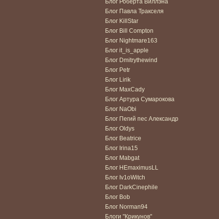
Блог Роберта Виллэна
Блог Павла Тракселя
Блог KillStar
Блог Bill Compton
Блог Nightmare163
Блог it_is_apple
Блог Dmitrythewind
Блог Petr
Блог Lirik
Блог MaxCady
Блог Артура Сумарокова
Блог NaObi
Блог Пегий пес Александр
Блог Oldys
Блог Beatrice
Блог Irina15
Блог Mabgat
Блог HEmaximusLL
Блог Iv1oWitch
Блог DarkCinephile
Блог Bob
Блог Norman94
Блоги "Крикунов"