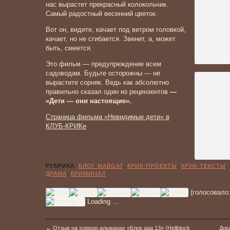
нас вырастет прекрасный колокольчик.
Самый радостный весенний цветок.
Вот он, видите, качает под ветром головкой,
качает, но не сгибается. Звенит, а, может
быть, смеется.
Это фильм — предупреждение всем
садоводам. Будьте осторожны — не
вырастите сорняк. Ведь как абсолютно
правильно сказал один из рецензентов
—
«Дети — они настоящие».
Страница фильма «Невидимые дети» в
КЛУБ-КРИКе
РУБРИКА:
БЛОГ MABGAT
,
КРИК-ПРОЕКТЫ
,
КРИК-ТЕКСТЫ
,
ДРАМА
,
КРИМИНАЛ
(голосовало
Loading ...
←
Отзыв на хоррор-альманах «Блок ада 13» (Hellblock
Док