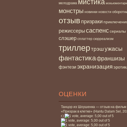
мистика
мелодрама
мокьюментар
монстры
новинки
оборотн
новости
отзыв
призраки
приключени
саспенс
режиссеры
сериалы
слэшер
сплаттер
сюрреализм
триллер
ужасы
трэш
фантастика
франшизы
экранизация
фэнтези
эротик
ОЦЕНКИ
Танцор из Шоушенка — отзыв на фильм
«Призрак в клетке» (Hantu Dalam Sel, 2
г.)