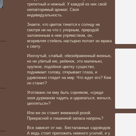
трепетный и нежный. У каждой из них свой
неповторимый аромат. Своя
индивидуальность.
Знаете, что цветок тянется к солнцу не
смотря ни на что с упорным, природой
заложенным в нем упрямством, он,
искривляя стебель настырно ползет из
мрака
к свету.
Изогнутый, слабый, обезображенный жизнью,
но не убитый ею, ребенок, это маленько,
хрупкое, подобное цветку существо,
поднимает голову, открывает глаза, и
удивленно глядит на мир. Что ждет его? Кем
он станет?
Уготовано ли ему быть сорняком, «среди
зноя дурманом чадить и царапаться, жечься,
цепляться»?
Или же он станет жеманной розой.
Прекрасной и лишенной запаха напрочь?
Все зависит от нас. Бесталанных садоводов.
А ведь стоит приложить немного усилий, и у