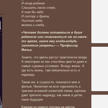
»
И отца родного
Слышать ласки слово,
А еще бы надо
И сестру и брата,
Чистого неба,
молока и хлеба…
«Человек должен оставаться в душе
ребенком или становиться
им на какое-
то время, иначе ему когда-нибудь
захочется умереть»
—
Профессор
Милье.
Знаете, что цветы растут практически везде.
А некоторые из них способны цвести даже в
самых суровых условиях. Всюду жизнь. А
где есть жизнь, там обязательно есть и
надежда.
Таким же, в сущности, показался мне и
фильм. Несмотря на всю серьезность и
трагизм основной сюжетной линии, картина
дает зрителю надежду, как никак в детях
наше будущее.
Каждая из новелл похожа на цветок,