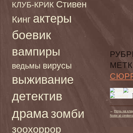
Стивен
КЛУБ-КРИК
актеры
Кинг
боевик
вампиры
РУБР
вирусы
МЕТК
ведьмы
СЮР
выживание
детектив
драма
зомби
←
Ночь на кла
Notte al cimiter
зоохоррор