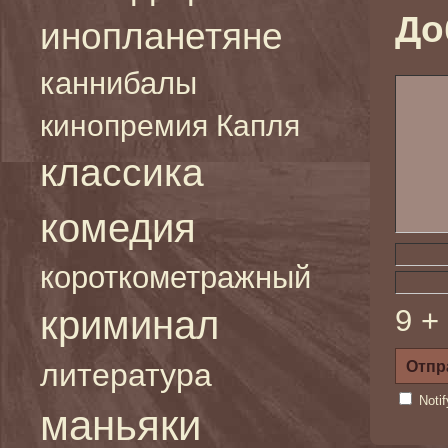
До
инопланетяне
каннибалы
кинопремия Капля
классика
комедия
короткометражный
криминал
9 +
литература
Noti
маньяки