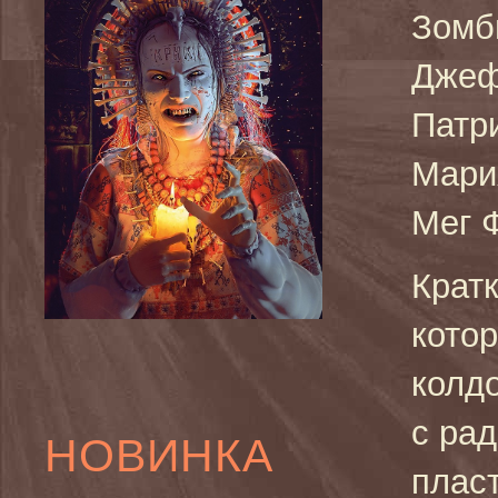
Зомб
Джеф
Патр
Мари
Мег 
Кратк
кото
колд
с ра
НОВИНКА
пласт