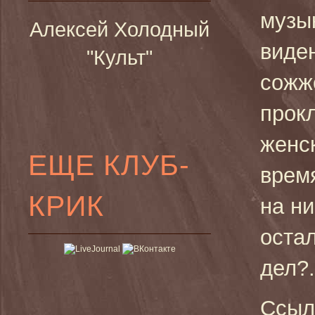
музы
Алексей Холодный
виде
"Культ"
сожж
прок
женск
ЕЩЕ КЛУБ-
врем
КРИК
на н
оста
дел?.
Ссыл