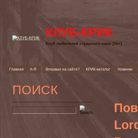
КЛУБ-КРИК
Клуб любителей страшного кино [16+]
Главная
А-Я
Впервые на сайте?
КРИК-каталог
Новинки
ПОИСК
Пов
Lor