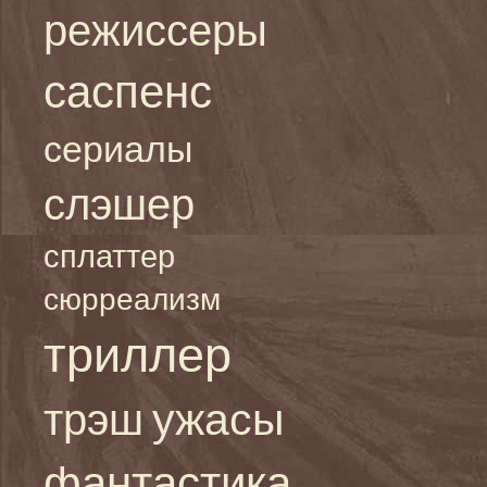
режиссеры
саспенс
сериалы
слэшер
сплаттер
сюрреализм
триллер
ужасы
трэш
фантастика