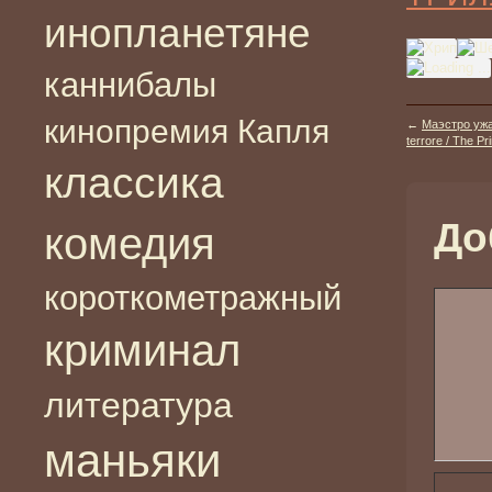
инопланетяне
каннибалы
кинопремия Капля
←
Маэстро ужас
terrore / The Pr
классика
До
комедия
короткометражный
криминал
литература
маньяки