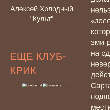
Алексей Холодный
нельз
"Культ"
«зел
кото
эмиг
на сд
ЕЩЕ КЛУБ-
неве
КРИК
дейс
Сарт
подпо
мест