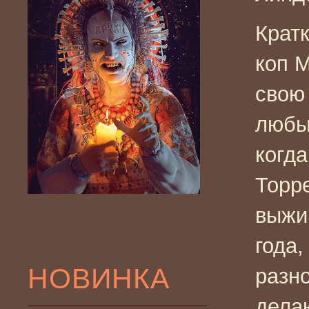
Крат
коп 
свою 
любы
когда
Торре
выжи
года
НОВИНКА
разно
дела