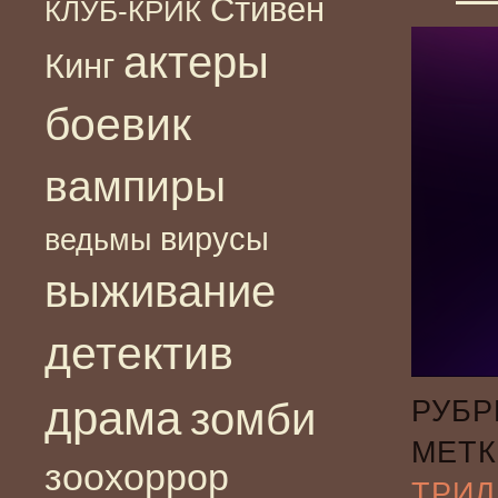
Стивен
КЛУБ-КРИК
актеры
Кинг
боевик
вампиры
вирусы
ведьмы
выживание
детектив
драма
зомби
РУБР
МЕТК
зоохоррор
ТРИЛ