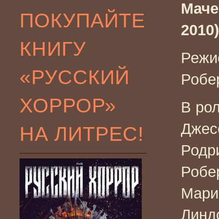
Маче
ПОКУПАЙТЕ
2010)
КНИГУ
Режи
«РУССКИЙ
Робе
ХОРРОР»
В рол
Джес
НА ЛИТРЕС!
Родр
Робе
Мари
Линд