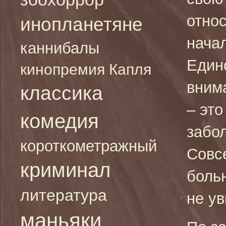
относ
инопланетяне
начал
каннибалы
Единс
кинопремия Капля
вним
классика
– это
комедия
забо
короткометражный
Совс
криминал
боль
литература
не у
маньяки