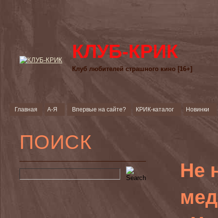
КЛУБ-КРИК
Клуб любителей страшного кино [16+]
Главная
А-Я
Впервые на сайте?
КРИК-каталог
Новинки
ПОИСК
Не 
мед