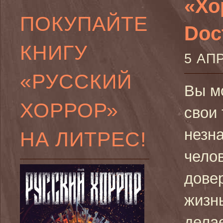
«Хо
ПОКУПАЙТЕ
Doct
КНИГУ
5 АП
«РУССКИЙ
Вы м
ХОРРОР»
свои
незн
НА ЛИТРЕС!
чело
дове
жизн
дела