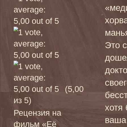
«мед
хорв
мань
Это с
доше
докт
своег
(5,00
бесс
из 5)
хотя 
Рецензия на
ваша
фильм «Её