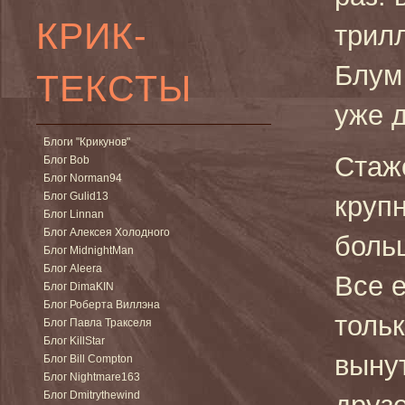
КРИК-
трил
Блум 
ТЕКСТЫ
уже д
Блоги "Крикунов"
Стаж
Блог Bob
Блог Norman94
Блог Gulid13
крупн
Блог Linnan
Блог Алексея Холодного
больш
Блог MidnightMan
Блог Aleera
Все е
Блог DimaKIN
Блог Роберта Виллэна
тольк
Блог Павла Тракселя
Блог KillStar
вынут
Блог Bill Compton
Блог Nightmare163
Блог Dmitrythewind