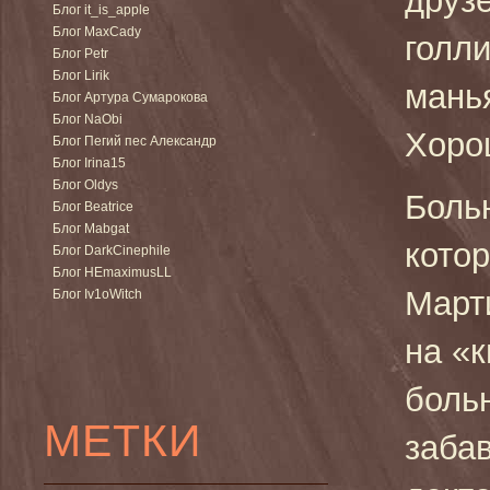
друзе
Блог it_is_apple
Блог MaxCady
голл
Блог Petr
Блог Lirik
манья
Блог Артура Сумарокова
Блог NaObi
Хоро
Блог Пегий пес Александр
Блог Irina15
Блог Oldys
Боль
Блог Beatrice
Блог Mabgat
кото
Блог DarkCinephile
Блог HEmaximusLL
Март
Блог Iv1oWitch
на «
боль
МЕТКИ
заба