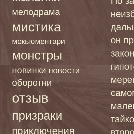
По з
мелодрама
неиз
мистика
дальш
он п
мокьюментари
монстры
закон
гипот
новинки
новости
мере
оборотни
само
отзыв
мале
призраки
тайк
приключения
втор