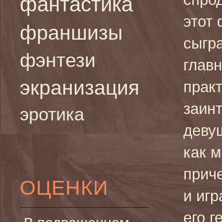
фантастика
этот
франшизы
сыгр
фэнтези
глав
экранизация
практ
заин
эротика
деву
как м
прич
ОЦЕНКИ
и игр
его 