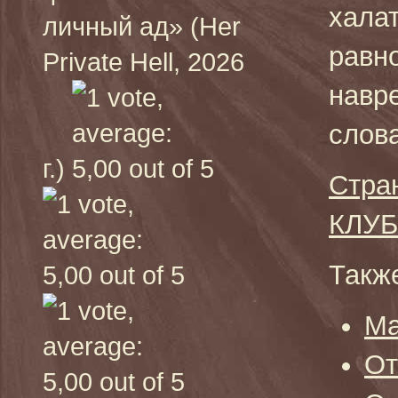
халат
личный ад» (Her
равн
Private Hell, 2026
навр
слов
г.)
Стра
КЛУБ
Также
Ма
От