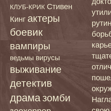
докт
Стивен
КЛУБ-КРИК
утил
актеры
Кинг
рути
боевик
борь
вампиры
карь
тщате
вирусы
ведьмы
отлич
выживание
поше
детектив
окруж
драма
зомби
Нагл
зоохоррор
свою