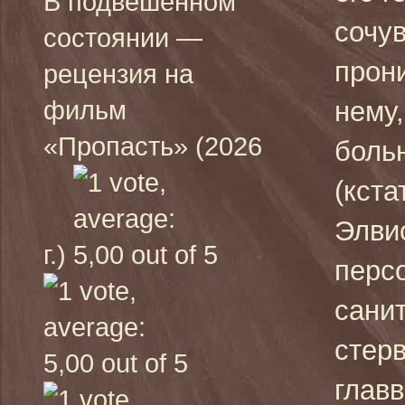
В подвешенном
сочув
состоянии —
прон
рецензия на
фильм
нему,
«Пропасть» (2026
боль
(кста
Элви
г.)
перс
сани
стер
главв