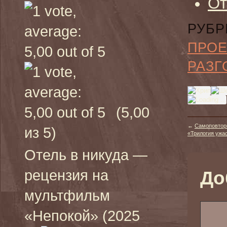
От
РУБР
ПРО
РАЗГ
(5,00
←
Самоповтор
из 5)
«Трилогия ужаса 
Отель в никуда —
рецензия на
До
мультфильм
«Непокой» (2025