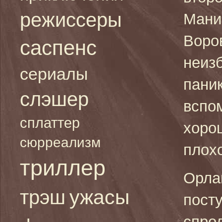
режиссеры
Мани
Воро
саспенс
неиз
сериалы
пани
слэшер
вспом
сплаттер
хоро
сюрреализм
плох
триллер
Орла
ужасы
трэш
пост
спро