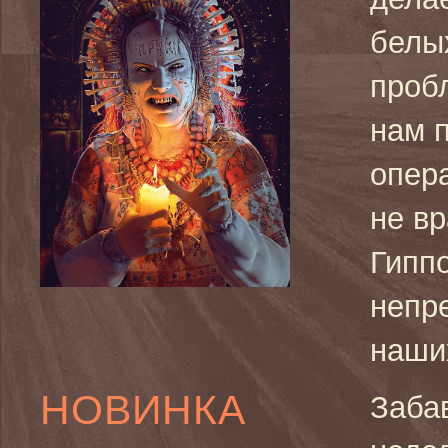
белы
проб
нам 
опер
не вр
Гиппо
непре
наши
НОВИНКА
Заба