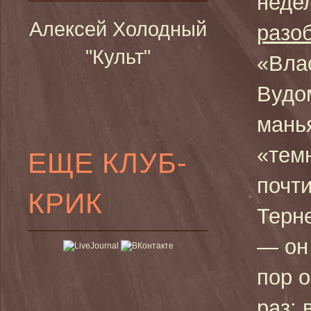
неде
Алексей Холодный
разо
"Культ"
«Вла
Вудо
мань
«тем
ЕЩЕ КЛУБ-
почти
КРИК
Терн
— он
пор о
раз: 