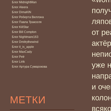
Блог MidnightMan
Блог Aleera
получ
Блог DimaKIN
Блог Роберта Виллэна
ляпо
Блог Павла Тракселя
Блог KillStar
от ре
Блог Bill Compton
Блог Nightmare163
актёр
Блог Dmitrythewind
Блог it_is_apple
непис
Блог MaxCady
Блог Petr
Блог Lirik
уже 
Блог Артура Сумарокова
напра
и оче
колон
МЕТКИ
всяко