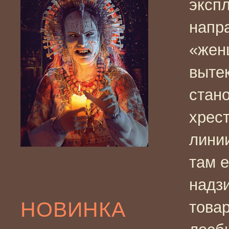
эксп
напра
«жен
выте
стан
хрес
линии
там е
надз
НОВИНКА
това