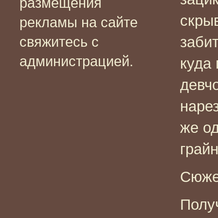
размещения
скры
рекламы на сайте
заби
свяжитесь с
администрацией.
куда
девч
нарез
же о
грай
Сюже
Полу