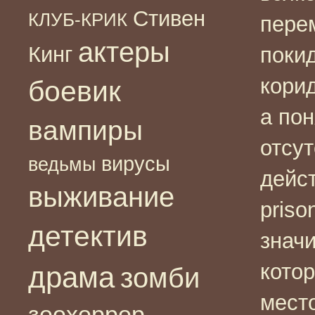
Стивен
КЛУБ-КРИК
перем
актеры
Кинг
поки
корид
боевик
а пон
вампиры
отсут
вирусы
ведьмы
дейс
выживание
pris
детектив
знач
кото
драма
зомби
мест
зоохоррор