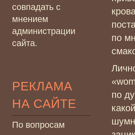
совпадать с
кров
мнением
пост
администрации
по м
сайта.
смак
Личн
«wom
РЕКЛАМА
по ду
НА САЙТЕ
какой
шумн
По вопросам
заци