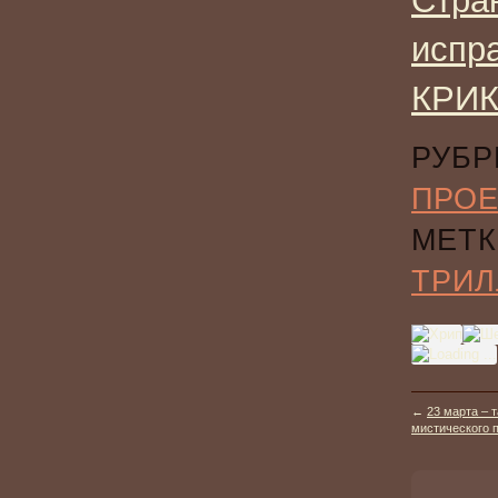
Стра
испр
КРИК
РУБР
ПРО
МЕТК
ТРИЛ
←
23 марта – 
мистического п