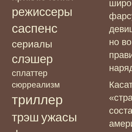
широ
режиссеры
фарс
саспенс
девиц
но в
сериалы
прав
слэшер
наря
сплаттер
Каса
сюрреализм
триллер
«стр
сост
ужасы
трэш
амер