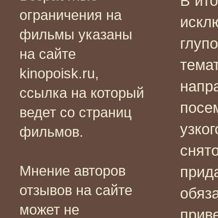
В ито
ограничения на
искл
фильмы указаны
глупо
на сайте
тема
kinopoisk.ru,
напр
ссылка на который
посе
ведет со страниц
узког
фильмов.
снято
Мнение авторов
прид
отзывов на сайте
обяз
может не
прив