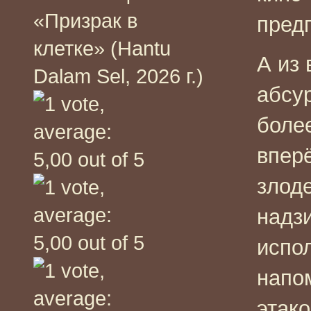
«Призрак в
пред
клетке» (Hantu
А из 
Dalam Sel, 2026 г.)
абсу
боле
впер
злод
надз
испол
напо
этак