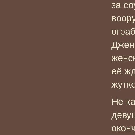
за со
воор
огра
Джен
женс
её жд
жутк
Не к
деву
окон