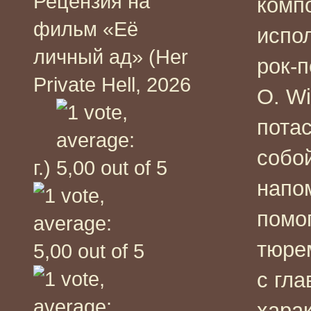
Рецензия на
комп
фильм «Её
испо
личный ад» (Her
рок-
Private Hell, 2026
O. Wi
пота
собой
г.)
напо
помо
тюре
с гла
хара