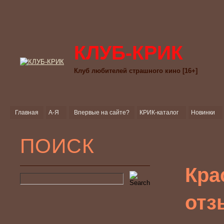
КЛУБ-КРИК
Клуб любителей страшного кино [16+]
Главная
А-Я
Впервые на сайте?
КРИК-каталог
Новинки
ПОИСК
Кра
отз