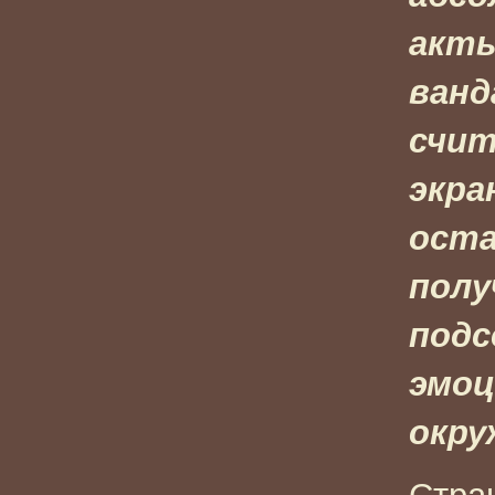
акты
ванд
счит
экра
оста
полу
подс
эмоц
окру