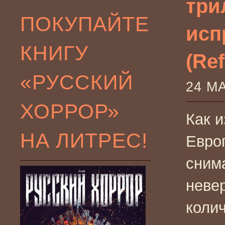
три
ПОКУПАЙТЕ
исп
КНИГУ
(Ref
«РУССКИЙ
24 М
ХОРРОР»
Как и
НА ЛИТРЕС!
Европ
сним
неве
коли