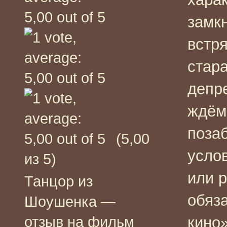
замк
встря
стара
депре
ждём 
поза
(5,00
усло
из 5)
или 
Танцор из
обяз
Шоушенка —
отзыв на фильм
кино»