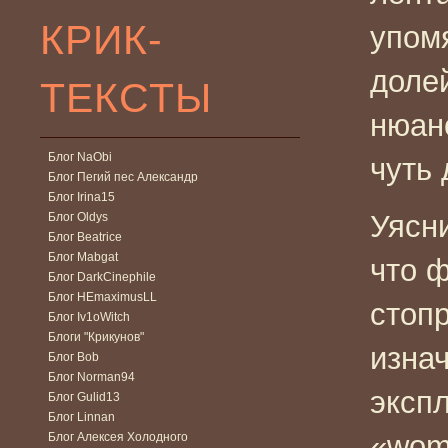
КРИК-
упомя
долей
ТЕКСТЫ
нюан
Блог NaObi
чуть 
Блог Пегий пес Александр
Блог Irina15
Уясни
Блог Oldys
Блог Beatrice
Блог Mabgat
что 
Блог DarkCinephile
Блог HEmaximusLL
стоп
Блог Iv1oWitch
Блоги "Крикунов"
изна
Блог Bob
Блог Norman94
эксп
Блог Gulid13
Блог Linnan
«woma
Блог Алексея Холодного