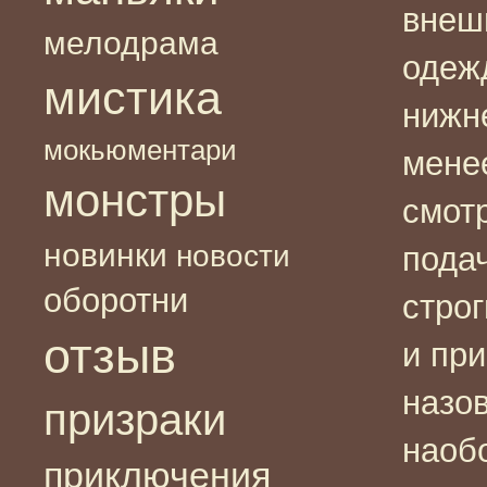
внеш
мелодрама
одеж
мистика
нижне
мокьюментари
мене
монстры
смотр
новинки
новости
пода
оборотни
стро
отзыв
и пр
назов
призраки
наоб
приключения