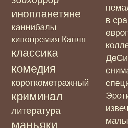
немал
инопланетяне
в сра
каннибалы
евро
кинопремия Капля
колл
классика
ДеСи
комедия
сним
короткометражный
спец
криминал
Эроти
изве
литература
малы
маньяки