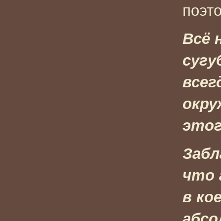
поэто
Всё 
сугу
всег
окру
этог
Забл
что 
в ко
абсо