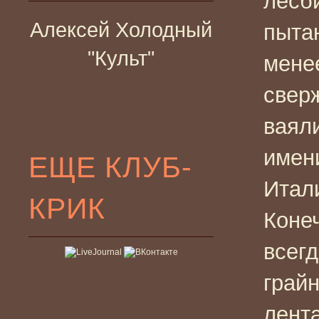
лесб
Алексей Холодный
пытаю
"Культ"
мене
свер
ваял
имен
ЕЩЕ КЛУБ-
Итал
КРИК
Коне
всег
грай
лента