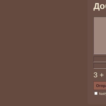
До
3 +
Noti