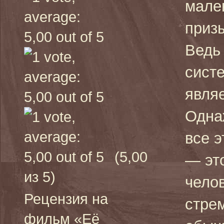
мале
призы
Ведь
сист
явля
Одна
все э
(5,00
— эт
из 5)
челов
Рецензия на
стре
фильм «Её