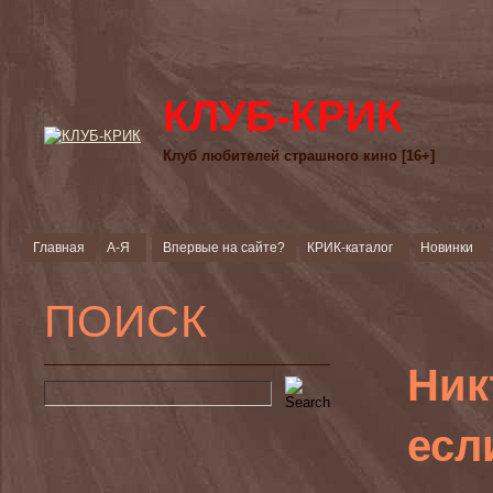
КЛУБ-КРИК
Клуб любителей страшного кино [16+]
Главная
А-Я
Впервые на сайте?
КРИК-каталог
Новинки
ПОИСК
Ник
есл