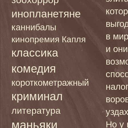
кото
инопланетяне
выгод
каннибалы
в ми
кинопремия Капля
и он
классика
возм
комедия
спос
короткометражный
налог
криминал
воро
литература
узда
маньяки
Но у 