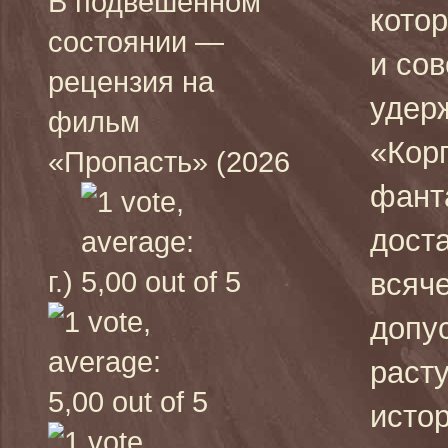
В подвешенном
кото
состоянии —
и сов
рецензия на
удер
фильм
«Кор
«Пропасть» (2026
фанта
доста
г.)
всяч
допус
расту
истор