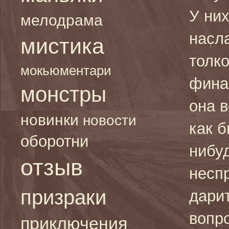
У ни
мелодрама
насл
мистика
толк
мокьюментари
фина
монстры
она в
новинки
новости
как б
оборотни
нибуд
отзыв
неспр
призраки
дарит
вопр
приключения