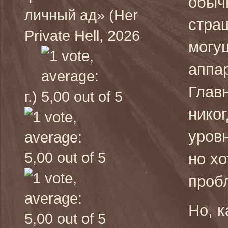
обыч
личный ад» (Her
стра
Private Hell, 2026
могу
аппа
Главн
г.)
никог
уровн
но х
проб
Но, к