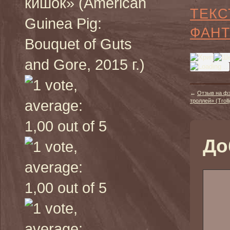
кишок» (American
ТЕКС
Guinea Pig:
ФАНТ
Bouquet of Guts
and Gore, 2015 г.)
←
Отзыв на фэ
троллей» (Trollj
До