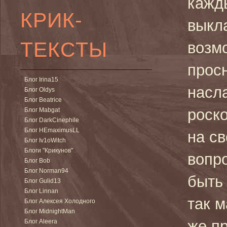
кажд
КРИК-
выкл
ТЕКСТЫ
возм
просн
Блог Irina15
насл
Блог Oldys
Блог Beatrice
роско
Блог Mabgat
Блог DarkCinephile
Блог HEmaximusLL
на с
Блог Iv1oWitch
Блоги "Крикунов"
вопро
Блог Bob
Блог Norman94
быть
Блог Gulid13
Блог Linnan
так м
Блог Алексея Холодного
Блог MidnightMan
же пр
Блог Aleera