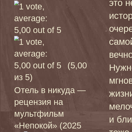
это н
исто
очер
само
вечн
(5,00
Нужн
из 5)
мгно
Отель в никуда —
жизн
рецензия на
мело
мультфильм
и бли
«Непокой» (2025