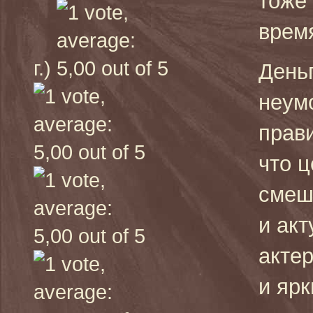
тоже
время
г.)
Деньг
неум
прав
что ц
смеш
и ак
акте
и яр