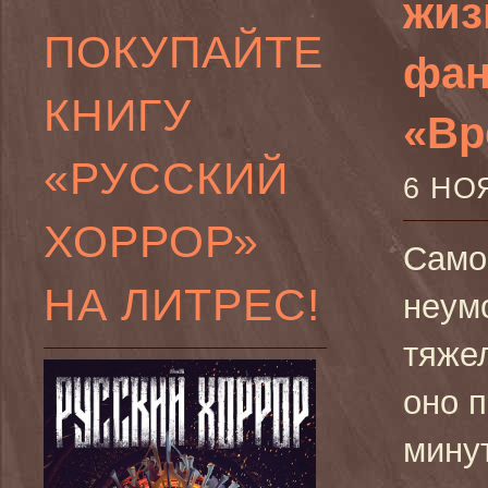
жиз
ПОКУПАЙТЕ
фан
КНИГУ
«Вре
«РУССКИЙ
6 НО
ХОРРОР»
Само
НА ЛИТРЕС!
неум
тяже
оно 
минут