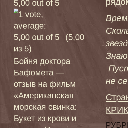
рядо
Врем
Скол
(5,00
звез
из 5)
Знаю
Бойня доктора
Пуст
Бафомета —
не се
отзыв на фильм
«Американская
Стра
морская свинка:
КРИК
Букет из крови и
РУБР