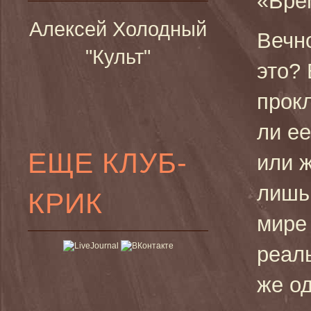
«Вре
Алексей Холодный
Вечн
"Культ"
это? 
прок
ли ее
ЕЩЕ КЛУБ-
или ж
лишь
КРИК
мире
реал
же од