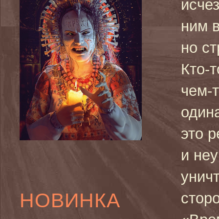
исчез
ним 
но ст
Кто-т
чем-
одина
это 
и неу
унич
НОВИНКА
сторо