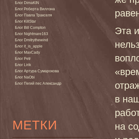
Блог DimaKIN
Блог Роберта Виллэна
раве
Блог Павла Тракселя
Блог KillStar
Блог Bill Compton
Эта и
Блог Nightmare163
Блог Dmitrythewind
нель
Блог it_is_apple
Блог MaxCady
вопл
Блог Petr
Блог Lirik
«вре
Блог Артура Сумарокова
Блог NaObi
отра
Блог Пегий пес Александр
в на
рабо
МЕТКИ
на с