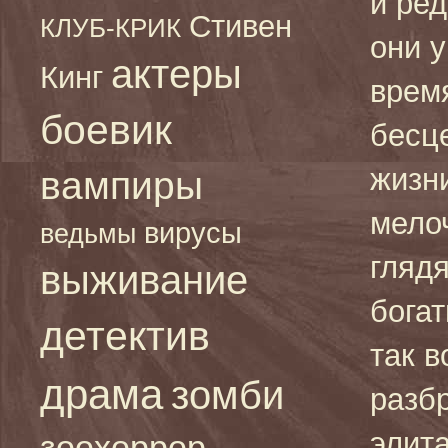
и ред
Стивен
КЛУБ-КРИК
они у
актеры
Кинг
время
боевик
бесц
жизн
вампиры
мелоч
вирусы
ведьмы
гляд
выживание
богат
детектив
так 
драма
зомби
разб
элит
зоохоррор