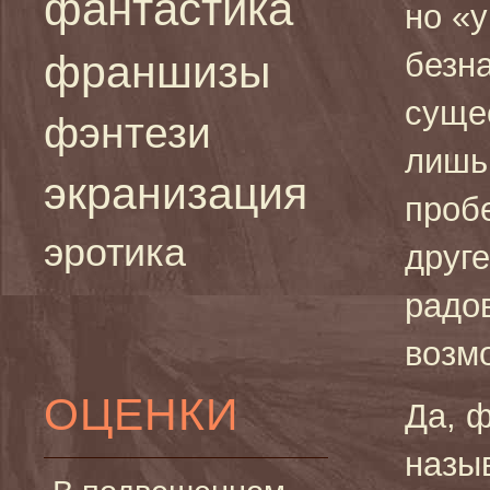
фантастика
но «
безн
франшизы
сущес
фэнтези
лишь
экранизация
проб
эротика
друг
радов
возм
ОЦЕНКИ
Да, 
назы