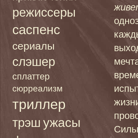
живе
режиссеры
одно
саспенс
кажд
сериалы
выхо
слэшер
мечт
врем
сплаттер
испы
сюрреализм
триллер
жизни
пров
ужасы
трэш
Силь