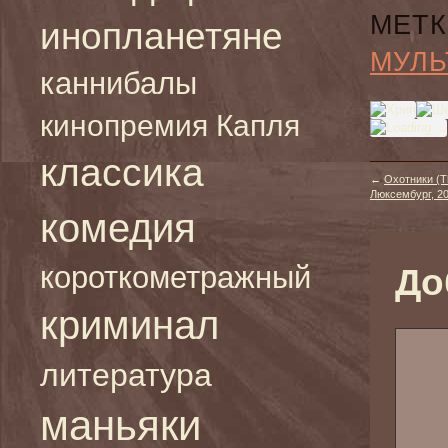
МЕТК
инопланетяне
МУЛЬ
каннибалы
кинопремия Капля
классика
←
Охотники (T
Люксембург, 20
комедия
короткометражный
До
криминал
литература
маньяки