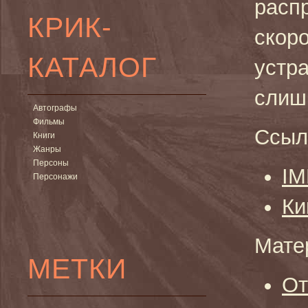
расп
КРИК-
скор
КАТАЛОГ
устра
слиш
Автографы
Фильмы
Ссыл
Книги
Жанры
Персоны
I
Персонажи
Ки
Мате
МЕТКИ
От