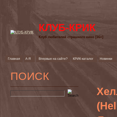
КЛУБ-КРИК
Клуб любителей страшного кино [16+]
Главная
А-Я
Впервые на сайте?
КРИК-каталог
Новинки
ПОИСК
Хел
(Hel