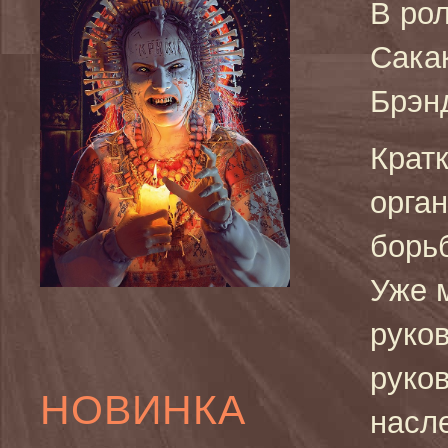
В ро
Сака
Брэн
Крат
орга
борьб
Уже м
руко
руко
НОВИНКА
насле