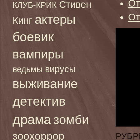
От
Стивен
КЛУБ-КРИК
От
актеры
Кинг
боевик
вампиры
вирусы
ведьмы
выживание
детектив
драма
зомби
зоохоррор
РУБР