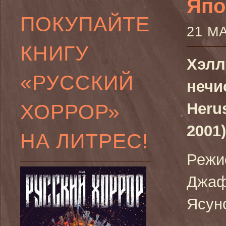
Япо
ПОКУПАЙТЕ
21 М
КНИГУ
Хэлл
«РУССКИЙ
нечи
ХОРРОР»
Heru
2001)
НА ЛИТРЕС!
Режи
Джаф
Ясун