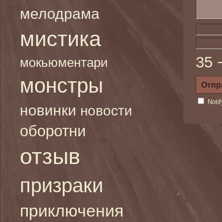
мелодрама
мистика
35 
мокьюментари
монстры
Noti
новинки
новости
оборотни
отзыв
призраки
приключения