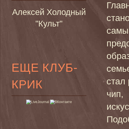
Глав
Алексей Холодный
стан
"Культ"
самы
предс
обра
ЕЩЕ КЛУБ-
семь
стал
КРИК
чип,
иску
Подоб