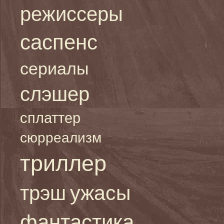
режиссеры
саспенс
сериалы
слэшер
сплаттер
сюрреализм
триллер
ужасы
трэш
фантастика