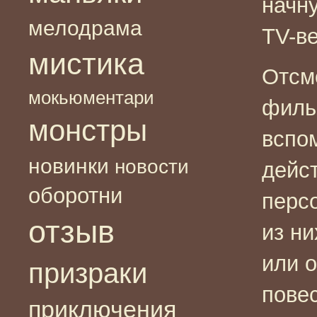
начну
мелодрама
TV-в
мистика
Отсм
мокьюментари
фильм
монстры
вспо
новинки
новости
дейс
оборотни
перс
отзыв
из н
или 
призраки
пове
приключения