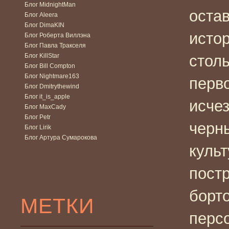
Блог MidnightMan
остав
Блог Aleera
Блог DimaKIN
исто
Блог Роберта Виллэна
Блог Павла Тракселя
Блог KillStar
стол
Блог Bill Compton
Блог Nightmare163
перв
Блог Dmitrythewind
Блог it_is_apple
исче
Блог MaxCady
Блог Petr
черн
Блог Lirik
Блог Артура Сумарокова
культ
пост
борт
МЕТКИ
перс