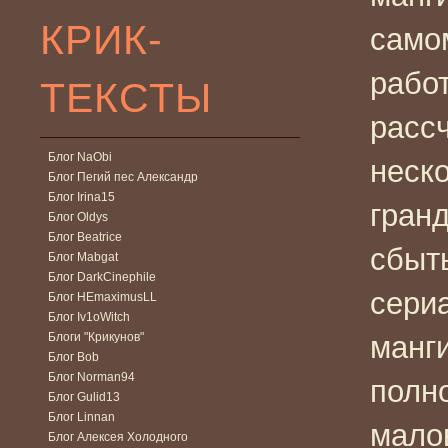
КРИК-
само
рабо
ТЕКСТЫ
расс
Блог NaObi
неско
Блог Пегий пес Александр
Блог Irina15
гран
Блог Oldys
Блог Beatrice
сбыт
Блог Mabgat
Блог DarkCinephile
сериа
Блог HEmaximusLL
Блог Iv1oWitch
Блоги "Крикунов"
манг
Блог Bob
Блог Norman94
полн
Блог Gulid13
Блог Linnan
мало
Блог Алексея Холодного