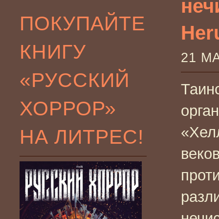
неч
ПОКУПАЙТЕ
Heru
КНИГУ
21 М
«РУССКИЙ
Таин
ХОРРОР»
орга
«Хел
НА ЛИТРЕС!
веко
прот
разл
нечис