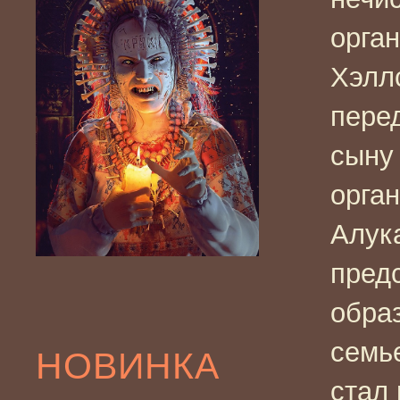
орга
Хэллс
перед
сыну
орга
Алук
предс
обра
семь
НОВИНКА
стал