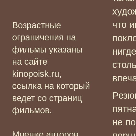
худо
что и
Возрастные
ограничения на
покл
фильмы указаны
нигде
на сайте
стол
kinopoisk.ru,
впеч
ссылка на который
Резю
ведет со страниц
пятн
фильмов.
не п
Мнение авторов
порц