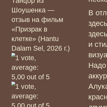
Танцор из
Шоушенка —
В от
отзыв на фильм
здес
«Призрак в
здес
клетке» (Hantu
и ст
Dalam Sel, 2026 г.)
визу
Надо
акку
Алук
крас