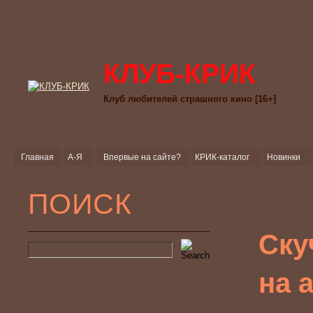
КЛУБ-КРИК
Клуб любителей страшного кино [16+]
Главная
А-Я
Впервые на сайте?
КРИК-каталог
Новинки
ПОИСК
Ску
на 