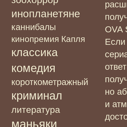
расш
инопланетяне
получ
каннибалы
OVA S
кинопремия Капля
Если 
классика
сериа
комедия
ответ
полу
короткометражный
но а
криминал
и ат
литература
досто
маньяки