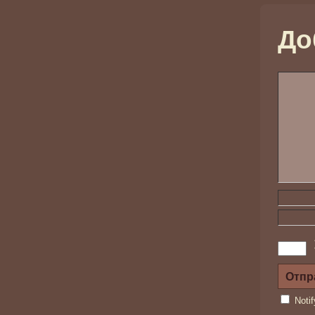
До
Noti