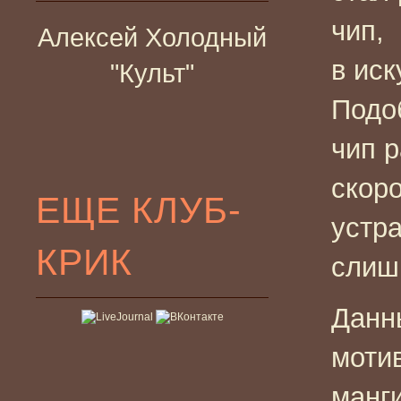
чип,
Алексей Холодный
в ис
"Культ"
Подоб
чип 
скор
ЕЩЕ КЛУБ-
устра
КРИК
слиш
Данн
моти
манги