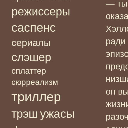
— ты
режиссеры
оказ
саспенс
Хэллс
ради 
сериалы
эпиз
слэшер
пред
сплаттер
низш
сюрреализм
он в
триллер
жизни
ужасы
трэш
разоч