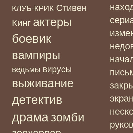
наход
Стивен
КЛУБ-КРИК
сери
актеры
Кинг
изме
боевик
недо
вампиры
нача
вирусы
ведьмы
пись
выживание
закр
детектив
экра
неско
драма
зомби
руко
зоохоррор