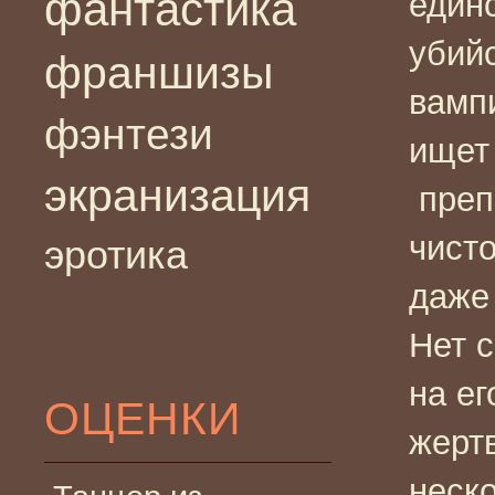
фантастика
един
убийс
франшизы
вамп
фэнтези
ищет
экранизация
преп
чисто
эротика
даже 
Нет 
на ег
ОЦЕНКИ
жертв
неско