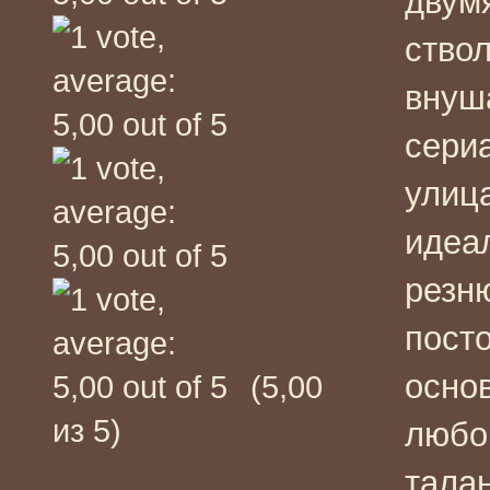
двум
ство
внуш
сери
улиц
идеа
резн
пост
осно
(5,00
из 5)
любо
тала