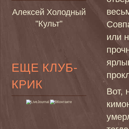
весь
Алексей Холодный
"Культ"
Совп
или н
проч
ярлы
ЕЩЕ КЛУБ-
прок
КРИК
Вот, 
кимо
умерл