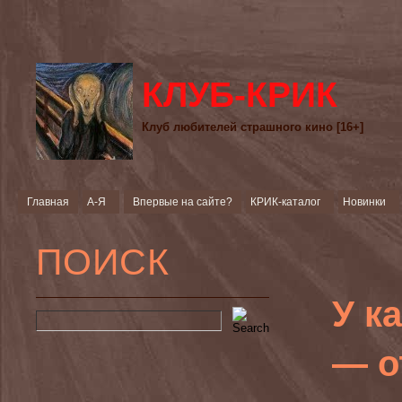
КЛУБ-КРИК
Клуб любителей страшного кино [16+]
Главная
А-Я
Впервые на сайте?
КРИК-каталог
Новинки
ПОИСК
У к
— о