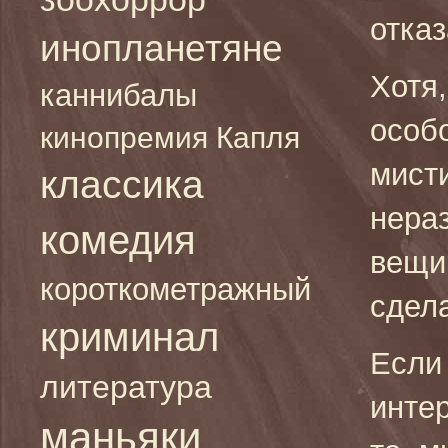
отказ
инопланетяне
Хотя,
каннибалы
особо
кинопремия Капля
мисти
классика
нера
комедия
вещи
короткометражный
сдел
криминал
Если
литература
интер
маньяки