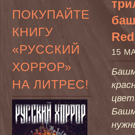
три
ПОКУПАЙТЕ
баш
КНИГУ
Red 
«РУССКИЙ
15 М
ХОРРОР»
Башм
НА ЛИТРЕС!
крас
цвет
Башм
нужн