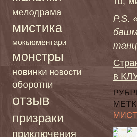
то, м
мелодрама
P.S.
мистика
башма
мокьюментари
танц
монстры
Стра
новинки
новости
в КЛ
оборотни
РУБР
отзыв
МЕТК
МИС
призраки
приключения