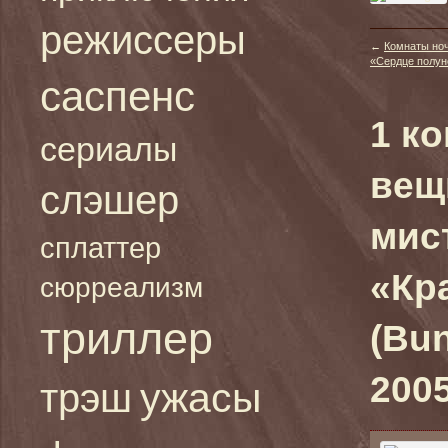
режиссеры
←
Комнаты но
«Сердце полуноч
саспенс
1 к
сериалы
вещ
слэшер
мис
сплаттер
«Кр
сюрреализм
триллер
(Bu
2005
ужасы
трэш