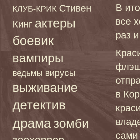
В ит
Стивен
КЛУБ-КРИК
все х
актеры
Кинг
раз и
боевик
Крас
вампиры
флэш
вирусы
ведьмы
отпр
выживание
в Кор
детектив
крас
драма
влад
зомби
сами 
зоохоррор