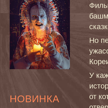
Филь
башм
сказк
Но п
ужас
Кореи
У ка
исто
от ко
НОВИНКА
отве