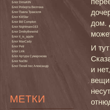
пере
Блог DimaKIN
Блог Роберта Виллэна
доче
Блог Павла Тракселя
Блог KillStar
дом.
Блог Bill Compton
Блог Nightmare163
может
Блог Dmitrythewind
Блог it_is_apple
Блог MaxCady
И тут
Блог Petr
Блог Lirik
Блог Артура Сумарокова
Сказ
Блог NaObi
Блог Пегий пес Александр
и нет
вещи
несу
МЕТКИ
отню