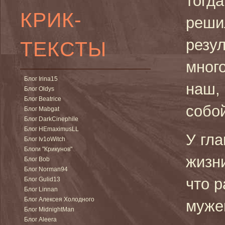
тогд
КРИК-
реши
резул
ТЕКСТЫ
мног
Блог Irina15
наш,
Блог Oldys
Блог Beatrice
собой
Блог Mabgat
Блог DarkCinephile
Блог HEmaximusLL
У гла
Блог Iv1oWitch
Блоги "Крикунов"
жизн
Блог Bob
Блог Norman94
что р
Блог Gulid13
Блог Linnan
Блог Алексея Холодного
муже
Блог MidnightMan
Блог Aleera