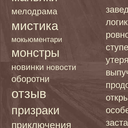
заве
мелодрама
логи
мистика
ровно
мокьюментари
ступ
монстры
утеря
новинки
новости
выпу
оборотни
прод
отзыв
откр
призраки
особе
заста
приключения