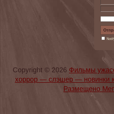
Noti
Copyright © 2026
Фильмы ужас
хоррор — слэшер — новинки 
Размещено Мег