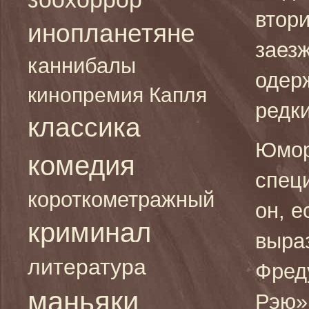
втор
инопланетяне
заез
каннибалы
одер
кинопремия Капля
редк
классика
Юмо
комедия
спец
короткометражный
он, е
криминал
выра
литература
Фред
маньяки
Рэю»