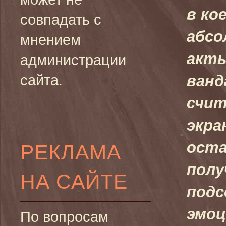
в ко
совпадать с
абсо
мнением
акты
администрации
сайта.
ванд
счит
экра
оста
РЕКЛАМА
полу
НА САЙТЕ
подс
эмоц
По вопросам