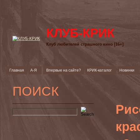
КЛУБ-КРИК
Клуб любителей страшного кино [16+]
Главная
А-Я
Впервые на сайте?
КРИК-каталог
Новинки
ПОИСК
Рис
кра