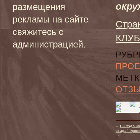
окру
размещения
рекламы на сайте
Cтра
свяжитесь с
КЛУБ
администрацией.
РУБР
ПРО
МЕТК
ОТЗ
←
Пинхэд в к
из ада 4: Кровн
г.)