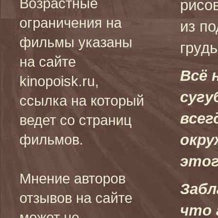
Возрастные
рисо
ограничения на
из п
фильмы указаны
грудь
на сайте
Всё 
kinopoisk.ru,
сугу
ссылка на который
всег
ведет со страниц
окру
фильмов.
этог
Мнение авторов
Забл
отзывов на сайте
что 
может не