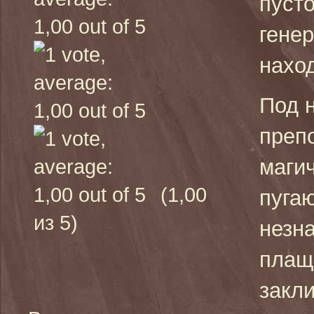
пуст
гене
наход
Под 
преп
маги
(1,00
пуга
из 5)
незн
плащ
закл