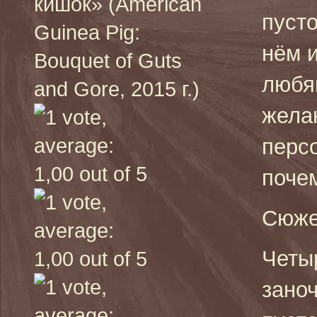
кишок» (American
пуст
Guinea Pig:
нём и
Bouquet of Guts
любя
and Gore, 2015 г.)
жела
перс
почем
Сюже
Четы
зано