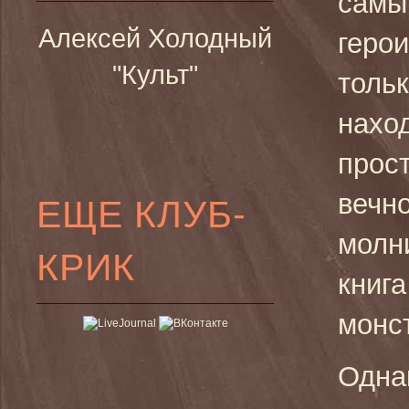
самы
Алексей Холодный
герои
"Культ"
толь
нахо
прост
вечн
ЕЩЕ КЛУБ-
молн
КРИК
книг
монс
Одна