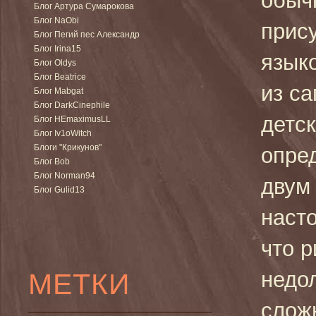
обыч
Блог Артура Сумарокова
Блог NaObi
прис
Блог Пегий пес Александр
Блог Irina15
язык
Блог Oldys
Блог Beatrice
из с
Блог Mabgat
Блог DarkCinephile
детск
Блог HEmaximusLL
Блог Iv1oWitch
Блоги "Крикунов"
опре
Блог Bob
Блог Norman94
двум
Блог Gulid13
насто
что 
МЕТКИ
недол
сложн