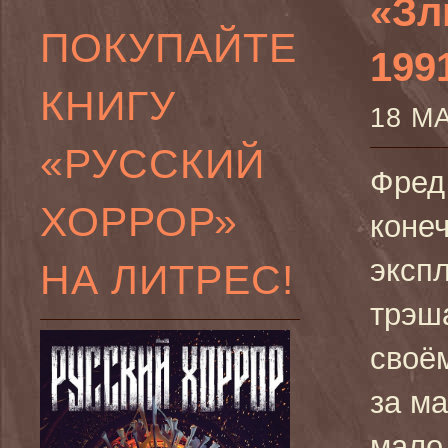
«Зл
ПОКУПАЙТЕ
1991
КНИГУ
18 М
«РУССКИЙ
Фред
ХОРРОР»
коне
эксп
НА ЛИТРЕС!
трэша
своё
за м
мало