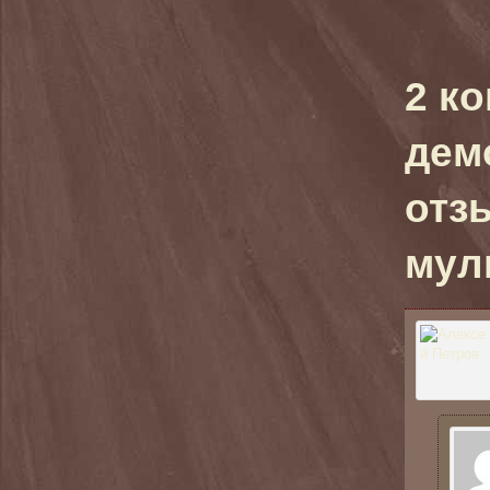
2 к
дем
отз
муль