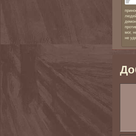
прино
людей
демон
проти
мог, 
не уд
До