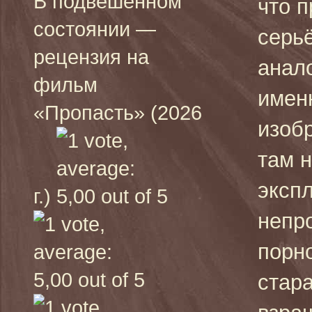
В подвешенном
что 
состоянии —
серьё
рецензия на
анало
фильм
именн
«Пропасть» (2026
изобр
там н
эксп
г.)
непр
порн
стара