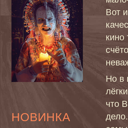
Вот 
каче
кино
счёт
неваж
Но в 
лёгки
что В
НОВИНКА
дело.