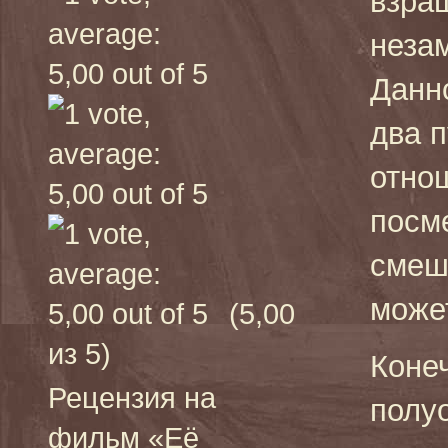
взра
неза
Данн
два п
отнош
посме
смеш
може
(5,00
из 5)
Коне
Рецензия на
полу
фильм «Её