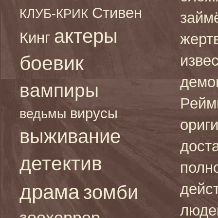
Стивен
КЛУБ-КРИК
займ
актеры
Кинг
жертв
боевик
изве
демо
вампиры
Рейми
вирусы
ведьмы
ориги
выживание
дост
детектив
полн
драма
дейс
зомби
люде
зоохоррор