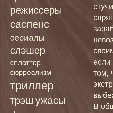
стуч
режиссеры
спрят
саспенс
зараб
сериалы
нево
слэшер
свои
если 
сплаттер
сюрреализм
том, 
триллер
экст
выбеж
ужасы
трэш
В об