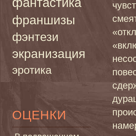
фантастика
чувст
франшизы
смея
«откл
фэнтези
«вкл
экранизация
несос
эротика
повес
сдер
дура
прои
ОЦЕНКИ
наме