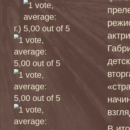
преле
режи
г.)
актри
Габр
детск
втор
«стр
начи
взгля
В ито