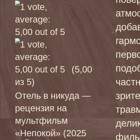
атмо
доба
гарм
перво
подо
(5,00
част
из 5)
зрите
Отель в никуда —
рецензия на
травм
мультфильм
дели
«Непокой» (2025
филь