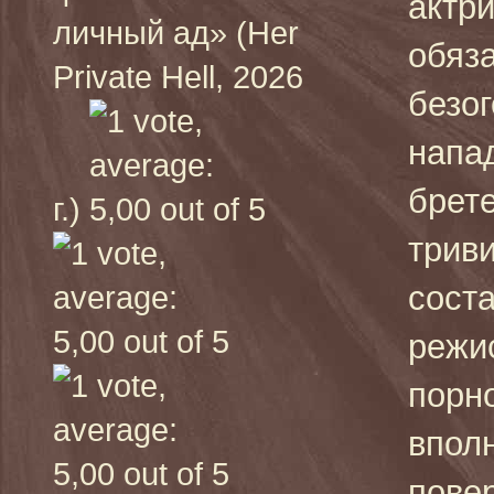
актр
личный ад» (Her
обяз
Private Hell, 2026
безо
напа
брет
г.)
трив
сост
режи
порн
вполн
пове