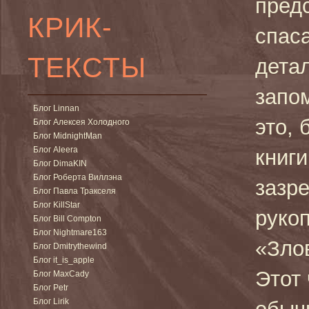
пред
КРИК-
спаса
ТЕКСТЫ
детал
запо
Блог Linnan
это, 
Блог Алексея Холодного
Блог MidnightMan
Блог Aleera
книги
Блог DimaKIN
Блог Роберта Виллэна
зазр
Блог Павла Тракселя
Блог KillStar
руко
Блог Bill Compton
Блог Nightmare163
«Зло
Блог Dmitrythewind
Блог it_is_apple
Этот
Блог MaxCady
Блог Petr
Блог Lirik