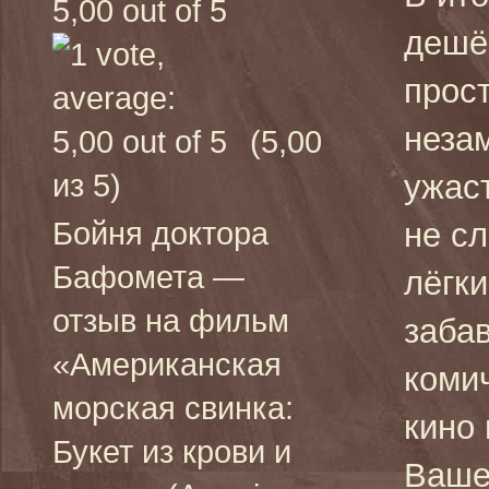
дешё
прос
неза
(5,00
из 5)
ужас
Бойня доктора
не с
Бафомета —
лёгки
отзыв на фильм
заба
«Американская
коми
морская свинка:
кино 
Букет из крови и
Вашег